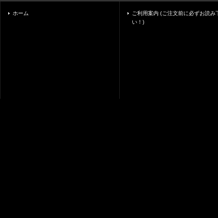
ホーム
ご利用案内 (ご注文前に必ずお読み
い！)