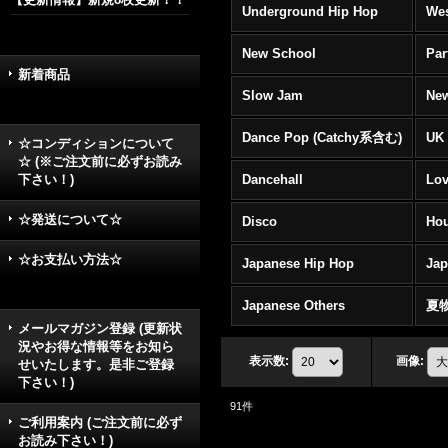
Underground Hip Hop
Wes
New School
Par
新着商品
Slow Jam
New
Dance Pop (Catchy系含む)
UK 
☆コンディションについて
☆ (※ご注文前に必ずお読み
下さい！)
Dancehall
Lov
☆発送について☆
Disco
Hou
☆お支払い方法☆
Japanese Hip Hop
Ja
Japanese Others
夏
メールマガジン登録 (更新状
況やお得な情報等をお知ら
表示数
:
画像
:
せいたします。是非ご登録
下さい！)
91
件
ご利用案内 (ご注文前に必ず
お読み下さい！)