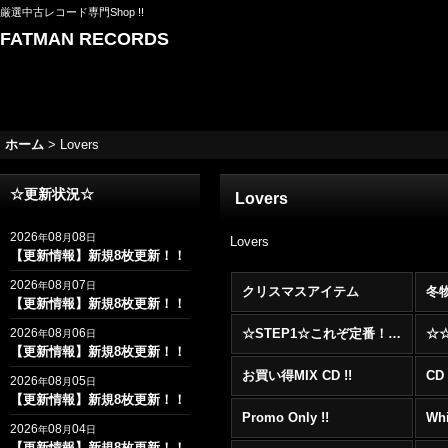
厳選中古レコード専門Shop !!
FATMAN RECORDS
ホーム
>
Lovers
☆更新状況☆
Lovers
2026
08
08
年
月
日
Lovers
【更新情報】新規8枚更新！！
2026
08
07
年
月
日
クリスマスアイテム
冬
【更新情報】新規8枚更新！！
2026
08
06
☆STEP1☆これぞ定番！！まずはここから！2000年代R&BフロアヒットBest 100 !!!
年
月
日
【更新情報】新規8枚更新！！
お買い得MIX CD !!
CD 
2026
08
05
年
月
日
【更新情報】新規8枚更新！！
Promo Only !!
Whi
2026
08
04
年
月
日
【更新情報】新規8枚更新！！