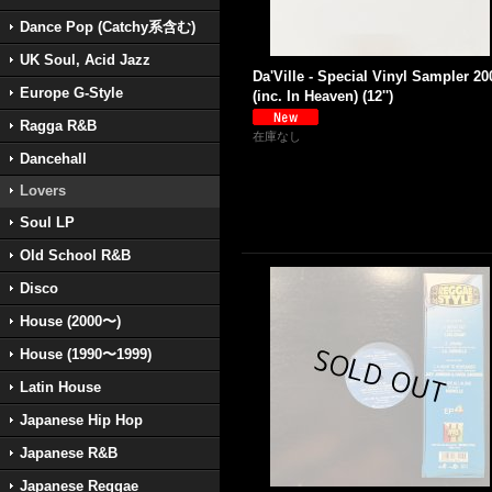
Dance Pop (Catchy系含む)
UK Soul, Acid Jazz
Da'Ville - Special Vinyl Sampler 20
Europe G-Style
(inc. In Heaven) (12'')
Ragga R&B
在庫なし
Dancehall
Lovers
Soul LP
Old School R&B
Disco
House (2000〜)
House (1990〜1999)
Latin House
Japanese Hip Hop
Japanese R&B
Japanese Reggae