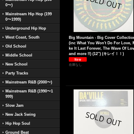
0〜)
Mainstream Hip Hop (199
0〜1999)
Underground Hip Hop
West Coast, South
Big Mountain - Big Cover Collectio
(inc What You Won't Do For Love, 
Old School
ke It Last Forever, The Wave Of Lo
and more !!) (12'') (キレイ！！)
Middle School
New School
在庫なし
Party Tracks
Mainstream R&B (2000〜)
Mainstream R&B (1990〜1
999)
Slow Jam
New Jack Swing
Hip Hop Soul
Ground Beat