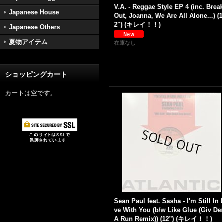
V.A. - Reggae Style EP 4 (inc. Brea
Japanese House
Out, Joanna, We Are All Alone...) (
2'') (キレイ！！)
Japanese Others
夏物アイテム
在庫なし
ショッピングカート
カートは空です。
Sean Paul feat. Sasha - I'm Still In
ve With You (b/w Like Glue (Giv D
A Run Remix)) (12'') (キレイ！！)