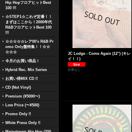
Hip HopフロアヒットBest
100 !!!
☆STEP1☆これぞ定番！！
まずはここから！2000年代
R&BフロアヒットBest 100
!!!
☆☆☆☆☆レア00's R&B Pr
omo Only盤特集！！☆☆
☆☆☆
JC Lodge - Come Again (12'') (キレ
イ！！)
今月のお買い得品！
Hybrid Rec. Mix Series
在庫なし
お買い得MIX CD !!
CD (Not Vinyl)
Premium (¥5000〜)
Low Price (〜¥500)
Promo Only !!
White Press Only !!
Mainstream Hip Hop (200