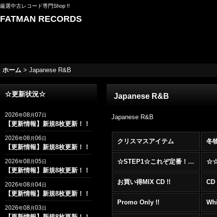
厳選中古レコード専門Shop !!
FATMAN RECORDS
ホーム
>
Japanese R&B
☆更新状況☆
Japanese R&B
2026
08
07
年
月
日
Japanese R&B
【更新情報】新規8枚更新！！
2026
08
06
年
月
日
クリスマスアイテム
冬
【更新情報】新規8枚更新！！
2026
08
05
☆STEP1☆これぞ定番！！まずはここから！2000年代R&BフロアヒットBest 100 !!!
年
月
日
【更新情報】新規8枚更新！！
お買い得MIX CD !!
CD 
2026
08
04
年
月
日
【更新情報】新規8枚更新！！
Promo Only !!
Whi
2026
08
03
年
月
日
【更新情報】新規8枚更新！！