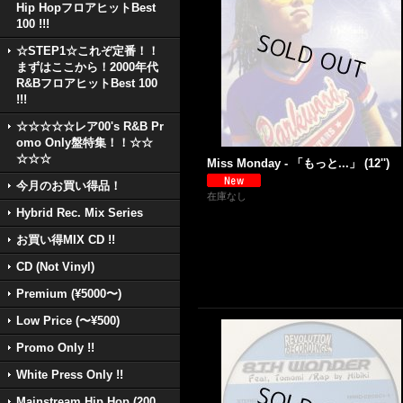
Hip HopフロアヒットBest
100 !!!
☆STEP1☆これぞ定番！！
まずはここから！2000年代
R&BフロアヒットBest 100
!!!
☆☆☆☆☆レア00's R&B Pr
omo Only盤特集！！☆☆
☆☆☆
Miss Monday - 「もっと...」 (12'')
今月のお買い得品！
在庫なし
Hybrid Rec. Mix Series
お買い得MIX CD !!
CD (Not Vinyl)
Premium (¥5000〜)
Low Price (〜¥500)
Promo Only !!
White Press Only !!
Mainstream Hip Hop (200