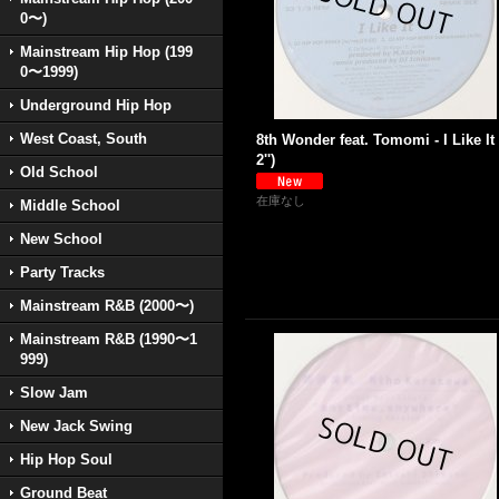
0〜)
Mainstream Hip Hop (199
0〜1999)
Underground Hip Hop
West Coast, South
8th Wonder feat. Tomomi - I Like It 
2'')
Old School
在庫なし
Middle School
New School
Party Tracks
Mainstream R&B (2000〜)
Mainstream R&B (1990〜1
999)
Slow Jam
New Jack Swing
Hip Hop Soul
Ground Beat