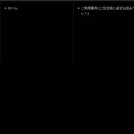
ホーム
ご利用案内 (ご注文前に必ずお読み
い！)