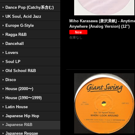
Dance Pop (Catchy系含む)
UK Soul, Acid Jazz
Miho Karasawa (唐沢美帆) - Anytime
Europe G-Style
Anywhere (Analog Version) (12'')
Ragga R&B
在庫なし
Dancehall
Lovers
Soul LP
Old School R&B
Disco
House (2000〜)
House (1990〜1999)
Latin House
Japanese Hip Hop
Japanese R&B
Japanese Reggae