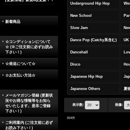
Underground Hip Hop
Wes
New School
Par
新着商品
Slow Jam
New
Dance Pop (Catchy系含む)
UK 
☆コンディションについて
☆ (※ご注文前に必ずお読み
下さい！)
Dancehall
Lov
☆発送について☆
Disco
Hou
☆お支払い方法☆
Japanese Hip Hop
Ja
Japanese Others
夏
メールマガジン登録 (更新状
況やお得な情報等をお知ら
表示数
:
画像
:
せいたします。是非ご登録
下さい！)
304
件
ご利用案内 (ご注文前に必ず
お読み下さい！)