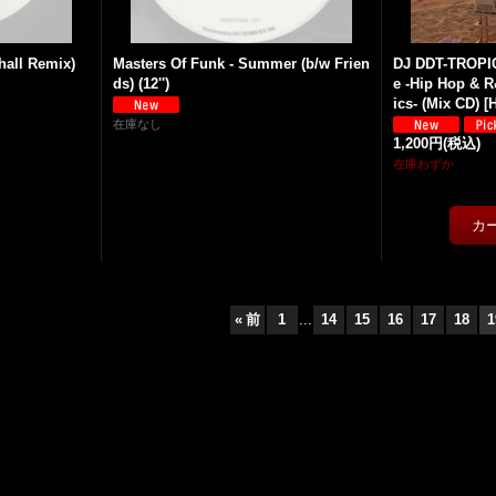
hall Remix)
Masters Of Funk - Summer (b/w Frien
DJ DDT-TROPI
ds) (12'')
e -Hip Hop & 
ics- (Mix CD)
[
在庫なし
1,200円
(税込)
在庫わずか
«
前
1
...
14
15
16
17
18
1