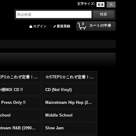
文字サイズ
:
0
カートの中身
ログイン
新規登録
☆STEP1☆これぞ定番！！まずはここから！2000年代Hip HopフロアヒットBest 100 !!!
☆STEP1☆これぞ定番！！まずはここから！2000年代R&BフロアヒットBest 100 !!!
MIX CD !!
CD (Not Vinyl)
 Press Only !!
Mainstream Hip Hop (2000〜)
School
Middle School
Mainstream R&B (1990〜1999)
Slow Jam