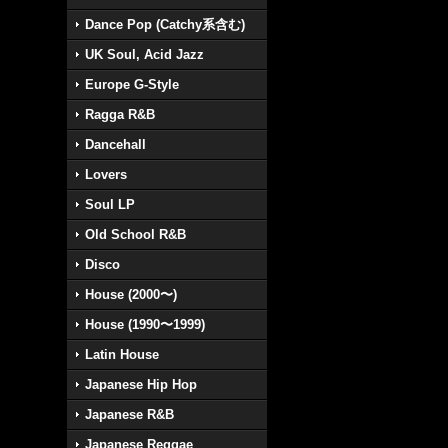
Dance Pop (Catchy系含む)
UK Soul, Acid Jazz
Europe G-Style
Ragga R&B
Dancehall
Lovers
Soul LP
Old School R&B
Disco
House (2000〜)
House (1990〜1999)
Latin House
Japanese Hip Hop
Japanese R&B
Japanese Reggae