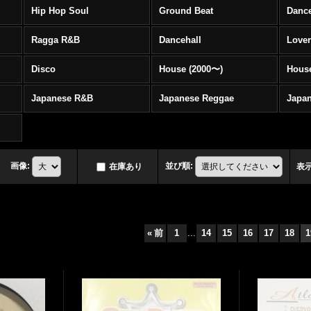
Hip Hop Soul
Ground Beat
Danc
Ragga R&B
Dancehall
Love
Disco
House (2000〜)
Hous
Japanese R&B
Japanese Reggae
Japa
画像
:
並び順
:
在庫あり
表
«
前
1
...
14
15
16
17
18
1