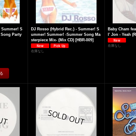
 - Summer! S
DJ Rosso (Hybrid Rec.) - Summer! S
Baby Cham feat
 Song Party
ummer! Summer! -Summer Song Ma
l' Jon - Yeah (R
sterpiece Mix- (Mix CD)
[
HBR-009
]
在庫なし
在庫なし