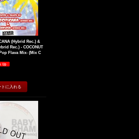
ANA (Hybrid Rec.) &
ybrid Rec.) - COCONUT
op Flava Mix- (Mix C