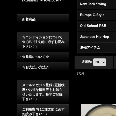
New Jack Swing
Europe G-Style
新着商品
Old School R&B
Japanese Hip Hop
☆コンディションについて
☆ (※ご注文前に必ずお読み
下さい！)
夏物アイテム
☆発送について☆
表示数
:
☆お支払い方法☆
372
件
メールマガジン登録 (更新状
況やお得な情報等をお知ら
せいたします。是非ご登録
下さい！)
ご利用案内 (ご注文前に必ず
お読み下さい！)