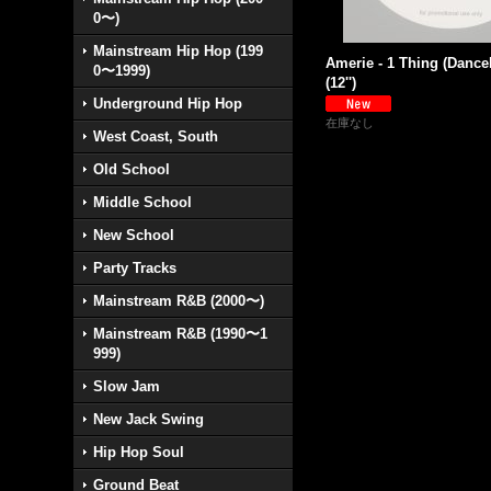
0〜)
Mainstream Hip Hop (199
Amerie - 1 Thing (Dance
0〜1999)
(12'')
Underground Hip Hop
在庫なし
West Coast, South
Old School
Middle School
New School
Party Tracks
Mainstream R&B (2000〜)
Mainstream R&B (1990〜1
999)
Slow Jam
New Jack Swing
Hip Hop Soul
Ground Beat