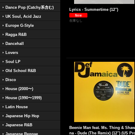
Dance Pop (Catchy系含む)
Lyrics - Summertime (12'')
UK Soul, Acid Jazz
在庫なし
Europe G-Style
Ragga R&B
Dancehall
Lovers
Soul LP
Old School R&B
Disco
House (2000〜)
House (1990〜1999)
Latin House
Japanese Hip Hop
Japanese R&B
Beenie Man feat. Ms. Thing & Sha
na - Dude (The Remix) (12'') (US Pr
Japanese Reggae