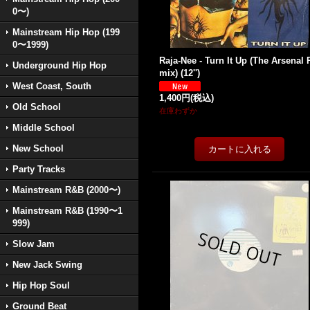
0〜)
Mainstream Hip Hop (199
0〜1999)
Raja-Nee - Turn It Up (The Arsenal 
Underground Hip Hop
mix) (12'')
West Coast, South
1,400円
(税込)
Old School
在庫わずか
Middle School
New School
Party Tracks
Mainstream R&B (2000〜)
Mainstream R&B (1990〜1
999)
Slow Jam
New Jack Swing
Hip Hop Soul
Ground Beat