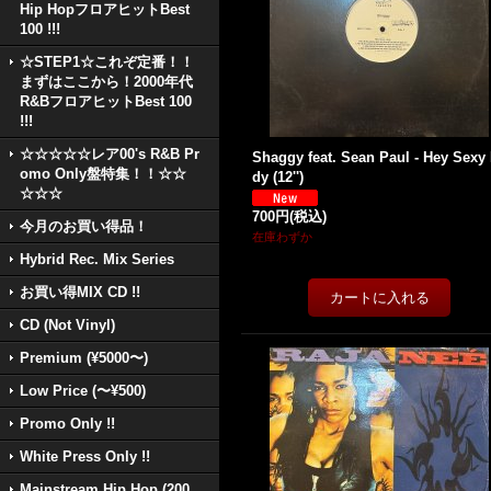
Hip HopフロアヒットBest
100 !!!
☆STEP1☆これぞ定番！！
まずはここから！2000年代
R&BフロアヒットBest 100
!!!
☆☆☆☆☆レア00's R&B Pr
Shaggy feat. Sean Paul - Hey Sexy
omo Only盤特集！！☆☆
dy (12'')
☆☆☆
700円
(税込)
今月のお買い得品！
在庫わずか
Hybrid Rec. Mix Series
お買い得MIX CD !!
CD (Not Vinyl)
Premium (¥5000〜)
Low Price (〜¥500)
Promo Only !!
White Press Only !!
Mainstream Hip Hop (200