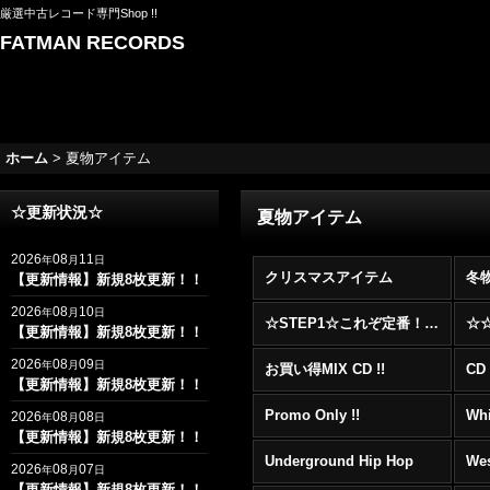
厳選中古レコード専門Shop !!
FATMAN RECORDS
ホーム
>
夏物アイテム
☆更新状況☆
夏物アイテム
2026
08
11
年
月
日
クリスマスアイテム
冬
【更新情報】新規8枚更新！！
2026
08
10
年
月
日
☆STEP1☆これぞ定番！！まずはここから！2000年代R&BフロアヒットBest 100 !!!
【更新情報】新規8枚更新！！
2026
08
09
年
月
日
お買い得MIX CD !!
CD 
【更新情報】新規8枚更新！！
Promo Only !!
Whi
2026
08
08
年
月
日
【更新情報】新規8枚更新！！
Underground Hip Hop
Wes
2026
08
07
年
月
日
【更新情報】新規8枚更新！！