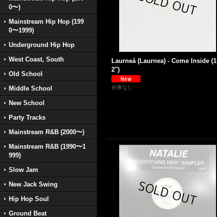
0〜)
Mainstream Hip Hop (199
0〜1999)
Underground Hip Hop
West Coast, South
Laurneá (Laurnea) - Come Inside (1
2'')
Old School
在庫なし
Middle School
New School
Party Tracks
Mainstream R&B (2000〜)
Mainstream R&B (1990〜1
999)
Slow Jam
New Jack Swing
Hip Hop Soul
Ground Beat