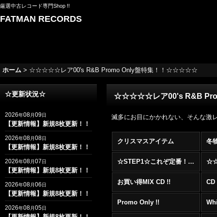
厳選中古レコード専門Shop !!
FATMAN RECORDS
ホーム
>
☆☆☆☆☆レア00's R&B Promo Only盤特集！！☆☆☆☆☆
☆更新状況☆
☆☆☆☆☆レア00's R&B P
2026
08
09
年
月
日
滅多にお目にかかれない、そんな激レアな0
【更新情報】新規8枚更新！！
2026
08
08
年
月
日
クリスマスアイテム
冬
【更新情報】新規8枚更新！！
2026
08
07
☆STEP1☆これぞ定番！！まずはここから！2000年代R&BフロアヒットBest 100 !!!
年
月
日
【更新情報】新規8枚更新！！
お買い得MIX CD !!
CD 
2026
08
06
年
月
日
【更新情報】新規8枚更新！！
Promo Only !!
Whi
2026
08
05
年
月
日
【更新情報】新規8枚更新！！