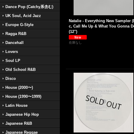
Dance Pop (Catchy系含む)
UK Soul, Acid Jazz
Natalie - Everything New Sampler (
Europe G-Style
c, Call Me Up & What You Gonna D
(12'')
Ragga R&B
Dancehall
在庫なし
Lovers
Soul LP
Old School R&B
Disco
House (2000〜)
House (1990〜1999)
Latin House
Japanese Hip Hop
Japanese R&B
Japanese Reggae