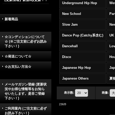
Underground Hip Hop
Wes
New School
Par
新着商品
Slow Jam
New
Dance Pop (Catchy系含む)
UK 
☆コンディションについて
☆ (※ご注文前に必ずお読み
下さい！)
Dancehall
Lov
☆発送について☆
Disco
Hou
☆お支払い方法☆
Japanese Hip Hop
Ja
Japanese Others
夏
メールマガジン登録 (更新状
況やお得な情報等をお知ら
表示数
:
画像
:
せいたします。是非ご登録
下さい！)
236
件
ご利用案内 (ご注文前に必ず
お読み下さい！)