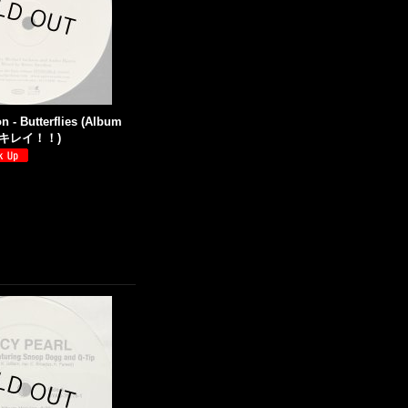
n - Butterflies (Album
') (キレイ！！)