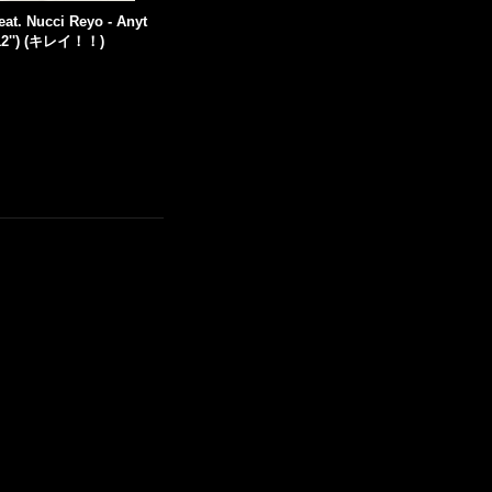
at. Nucci Reyo - Anyt
(12'') (キレイ！！)