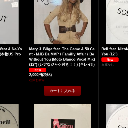
 West & Ne-Yo
Mary J. Blige feat. The Game & 50 Ce
Rell feat. Nic
) (本物US Pro
nt - MJB Da MVP / Familly Affair / Be
You (12'')
Without You (Moto Blanco Vocal Mix)
(12'') (レアなジャケ付き！！) (キレイ!!)
在庫なし
2,000円
(税込)
在庫わずか