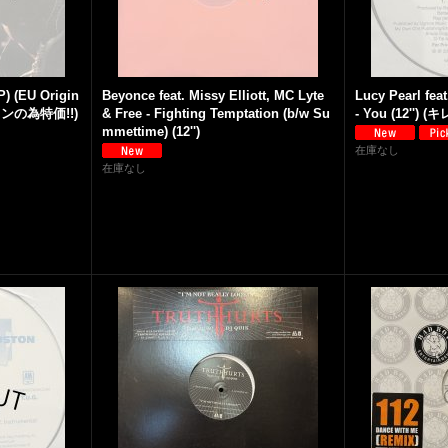
P) (EU Origin
Beyonce feat. Missy Elliott, MC Lyte
Lucy Pearl fea
ションの為特価!!)
& Free - Fighting Temptation (b/w Su
- You (12'') 
mmettime) (12'')
在庫なし
在庫なし