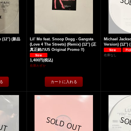
 (12'') (新品
Lil' Mo feat. Snoop Dogg - Gangsta
Michael Jackso
(Love 4 The Streets) (Remix) (12'') (正
Version) (12'
真正銘のUS Original Promo !!)
在庫なし
1,400円
(税込)
在庫わずか