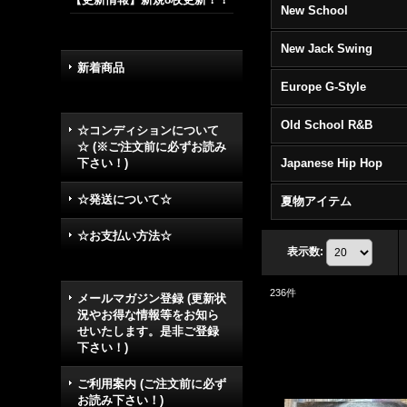
New School
New Jack Swing
新着商品
Europe G-Style
Old School R&B
☆コンディションについて
☆ (※ご注文前に必ずお読み
下さい！)
Japanese Hip Hop
☆発送について☆
夏物アイテム
☆お支払い方法☆
表示数
:
236
件
メールマガジン登録 (更新状
況やお得な情報等をお知ら
せいたします。是非ご登録
下さい！)
ご利用案内 (ご注文前に必ず
お読み下さい！)