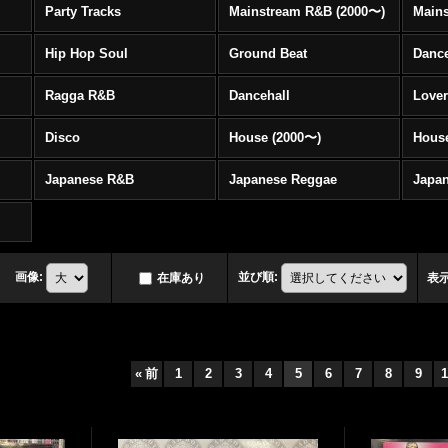
Party Tracks
Mainstream R&B (2000〜)
Hip Hop Soul
Ground Beat
Danc
Ragga R&B
Dancehall
Love
Disco
House (2000〜)
Hous
Japanese R&B
Japanese Reggae
Japa
画像
:
並び順
:
在庫あり
表
«
前
1
2
3
4
5
6
7
8
9
1