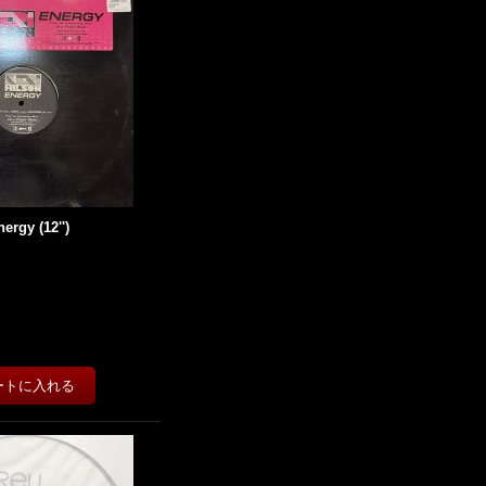
nergy (12'')