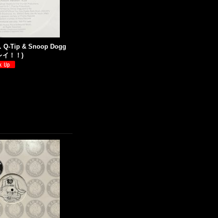
t. Q-Tip & Snoop Dogg
(キレイ！！)