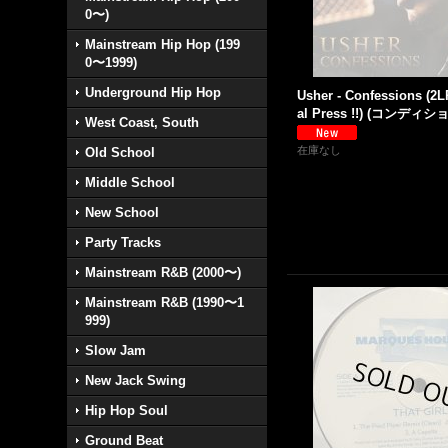
0〜)
Mainstream Hip Hop (199
0〜1999)
Underground Hip Hop
Usher - Confessions (2L
al Press !!) (コンディ
West Coast, South
在庫なし
Old School
Middle School
New School
Party Tracks
Mainstream R&B (2000〜)
Mainstream R&B (1990〜1
999)
Slow Jam
New Jack Swing
Hip Hop Soul
Ground Beat