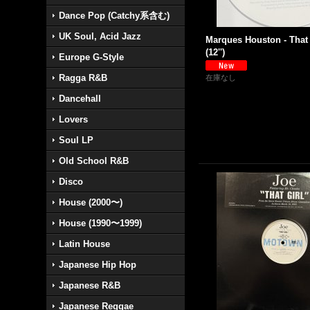
Dance Pop (Catchy系含む)
UK Soul, Acid Jazz
Marques Houston - That 
(12'')
Europe G-Style
Ragga R&B
在庫なし
Dancehall
Lovers
Soul LP
Old School R&B
Disco
House (2000〜)
House (1990〜1999)
Latin House
Japanese Hip Hop
Japanese R&B
Japanese Reggae