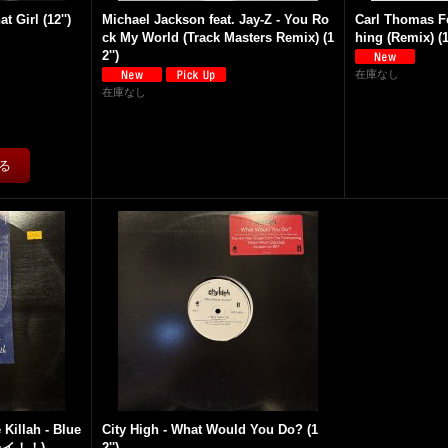
t Girl (12'')
Michael Jackson feat. Jay-Z - You Ro
Carl Thomas Fe
ck My World (Track Masters Remix) (1
hing (Remix) 
2'')
在庫なし
在庫なし
Killah - Blue
City High - What Would You Do? (1
(キレイ！！)
2'')