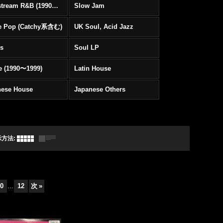
Mainstream R&B (1990〜1999)
Slow Jam
e Pop (Catchy系含む)
UK Soul, Acid Jazz
rs
Soul LP
e (1990〜1999)
Latin House
nese House
Japanese Others
示方法
:
0
...
12
次
»