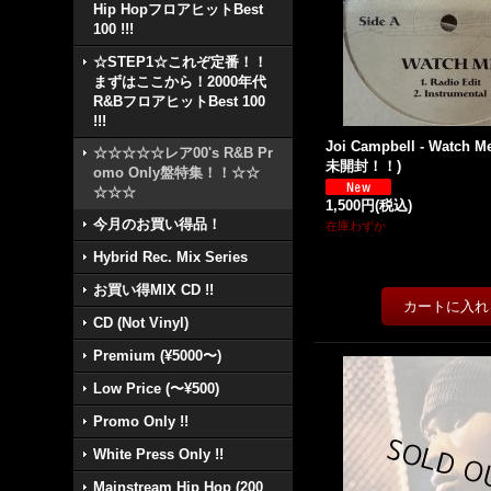
Hip HopフロアヒットBest
100 !!!
☆STEP1☆これぞ定番！！
まずはここから！2000年代
R&BフロアヒットBest 100
!!!
Joi Campbell - Watch Me
☆☆☆☆☆レア00's R&B Pr
未開封！！)
omo Only盤特集！！☆☆
☆☆☆
1,500円
(税込)
今月のお買い得品！
在庫わずか
Hybrid Rec. Mix Series
お買い得MIX CD !!
CD (Not Vinyl)
Premium (¥5000〜)
Low Price (〜¥500)
Promo Only !!
White Press Only !!
Mainstream Hip Hop (200