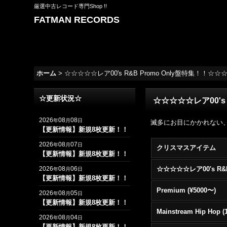
厳選中古レコード専門Shop !!
FATMAN RECORDS
ホーム
>
☆☆☆☆☆レア00's R&B Promo Only盤特集！！☆☆
☆更新状況☆
☆☆☆☆☆レア00's 
2026
08
08
年
月
日
滅多にお目にかかれない、そん
【更新情報】新規8枚更新！！
2026
08
07
年
月
日
クリスマスアイテム
【更新情報】新規8枚更新！！
2026
08
06
年
月
日
【更新情報】新規8枚更新！！
Premium (¥5000〜)
2026
08
05
年
月
日
【更新情報】新規8枚更新！！
2026
08
04
年
月
日
【更新情報】新規8枚更新！！