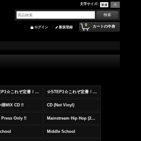
文字サイズ
:
0
カートの中身
ログイン
新規登録
☆STEP1☆これぞ定番！！まずはここから！2000年代Hip HopフロアヒットBest 100 !!!
☆STEP1☆これぞ定番！！まずはここから！2000年代R&BフロアヒットBest 100 !!!
MIX CD !!
CD (Not Vinyl)
 Press Only !!
Mainstream Hip Hop (2000〜)
School
Middle School