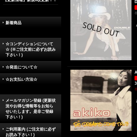
D
新着商品
☆コンディションについて
☆ (※ご注文前に必ずお読み
下さい！)
☆発送について☆
A
☆お支払い方法☆
3
メールマガジン登録 (更新状
況やお得な情報等をお知ら
せいたします。是非ご登録
下さい！)
ご利用案内 (ご注文前に必ず
お読み下さい！)