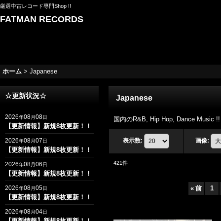
厳選中古レコード専門Shop !!
FATMAN RECORDS
ホーム
>
Japanese
☆更新状況☆
Japanese
2026
08
08
年
月
日
国内のR&B, Hip Hop, Dance Music !!
【更新情報】新規8枚更新！！
2026
08
07
表示数
:
画像
:
年
月
日
【更新情報】新規8枚更新！！
421
件
2026
08
06
年
月
日
【更新情報】新規8枚更新！！
2026
08
05
«
前
1
年
月
日
【更新情報】新規8枚更新！！
2026
08
04
年
月
日
【更新情報】新規8枚更新！！