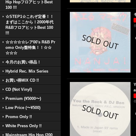
Hip HopフロアヒットBest
100 !!!
キ
☆STEP1☆これぞ定番！！
まずはここから！2000年代
R&BフロアヒットBest 100
!!!
☆☆☆☆☆レア00's R&B Pr
omo Only盤特集！！☆☆
☆☆☆
今月のお買い得品！
Hybrid Rec. Mix Series
お買い得MIX CD !!
Y
CD (Not Vinyl)
a
Premium (¥5000〜)
Low Price (〜¥500)
Promo Only !!
White Press Only !!
Mainstream Hip Hop (200