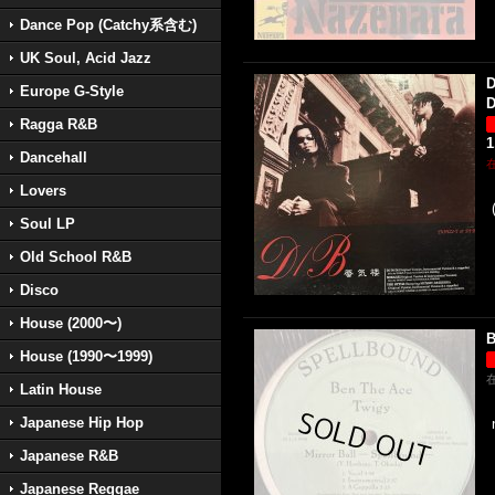
Dance Pop (Catchy系含む)
UK Soul, Acid Jazz
D
Europe G-Style
D
Ragga R&B
1
Dancehall
Lovers
Soul LP
Old School R&B
Disco
House (2000〜)
B
House (1990〜1999)
Latin House
Japanese Hip Hop
Japanese R&B
Japanese Reggae