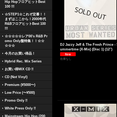
Hip HopフロアヒットBest
100 !!!
☆STEP1☆これぞ定番！！
まずはここから！2000年代
R&BフロアヒットBest 100
!!!
☆☆☆☆☆レア00's R&B Pr
omo Only盤特集！！☆☆
DJ Jazzy Jeff & The Fresh Prince -
☆☆☆
ummertime (X-Mix) (Disc 1) (12'')
今月のお買い得品！
在庫なし
Hybrid Rec. Mix Series
お買い得MIX CD !!
CD (Not Vinyl)
Premium (¥5000〜)
Low Price (〜¥500)
Promo Only !!
White Press Only !!
Mainstream Hip Hop (200