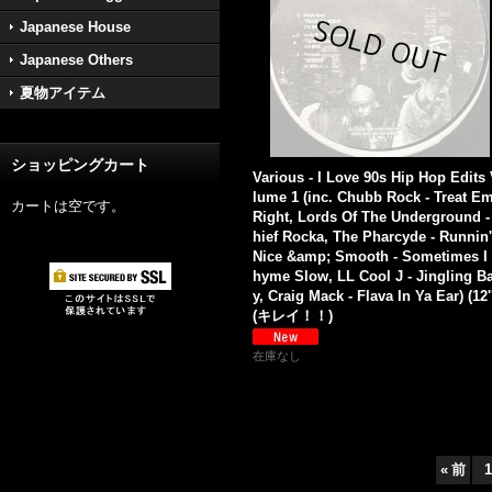
Japanese House
Japanese Others
夏物アイテム
ショッピングカート
Various - I Love 90s Hip Hop Edits
lume 1 (inc. Chubb Rock - Treat E
カートは空です。
Right, Lords Of The Underground -
hief Rocka, The Pharcyde - Runnin'
Nice &amp; Smooth - Sometimes I
hyme Slow, LL Cool J - Jingling B
y, Craig Mack - Flava In Ya Ear) (12'
(キレイ！！)
在庫なし
«
前
1