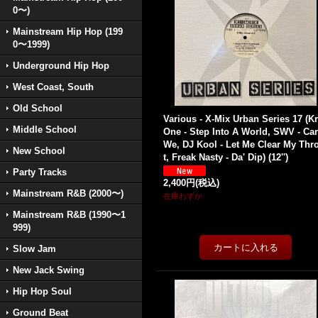
0〜)
Mainstream Hip Hop (199
0〜1999)
Underground Hip Hop
West Coast, South
Old School
Various - X-Mix Urban Series 17 (Kr
Middle School
One - Step Into A World, SWV - Ca
We, DJ Kool - Let Me Clear My Thr
New School
t, Freak Nasty - Da' Dip) (12'')
Party Tracks
2,400円
(税込)
Mainstream R&B (2000〜)
在庫わずか
Mainstream R&B (1990〜1
999)
Slow Jam
New Jack Swing
Hip Hop Soul
Ground Beat