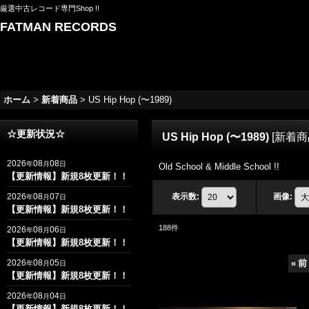
厳選中古レコード専門Shop !!
FATMAN RECORDS
ホーム
>
新着商品
>
US Hip Hop (〜1989)
☆更新状況☆
US Hip Hop (〜1989)
[
新着商
2026
08
08
年
月
日
Old School & Middle School !!
【更新情報】新規8枚更新！！
2026
08
07
表示数
:
画像
:
年
月
日
【更新情報】新規8枚更新！！
188
件
2026
08
06
年
月
日
【更新情報】新規8枚更新！！
2026
08
05
«
前
年
月
日
【更新情報】新規8枚更新！！
2026
08
04
年
月
日
【更新情報】新規8枚更新！！