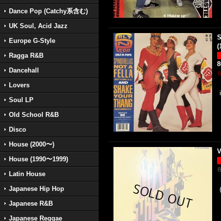
Dance Pop (Catchy系含む)
UK Soul, Acid Jazz
S
Europe G-Style
(
Ragga R&B
Dancehall
Lovers
Soul LP
Old School R&B
Disco
House (2000〜)
V
House (1990〜1999)
Latin House
Japanese Hip Hop
Japanese R&B
Japanese Reggae