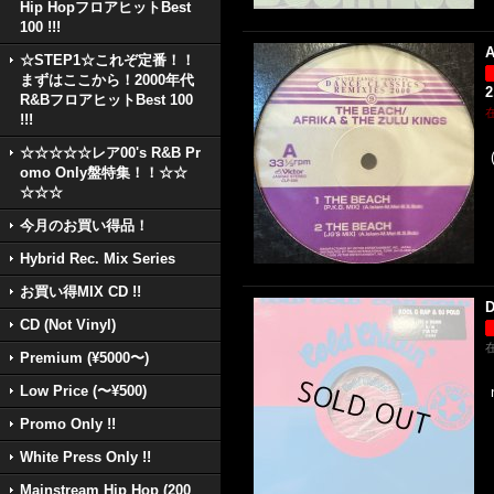
Hip HopフロアヒットBest
100 !!!
A
☆STEP1☆これぞ定番！！
まずはここから！2000年代
2
R&BフロアヒットBest 100
!!!
☆☆☆☆☆レア00's R&B Pr
omo Only盤特集！！☆☆
☆☆☆
今月のお買い得品！
Hybrid Rec. Mix Series
お買い得MIX CD !!
D
CD (Not Vinyl)
Premium (¥5000〜)
Low Price (〜¥500)
Promo Only !!
White Press Only !!
Mainstream Hip Hop (200