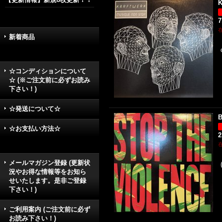
K
7
新着商品
☆コンディションについて
☆ (※ご注文前に必ずお読み
下さい！)
☆発送について☆
B
☆お支払い方法☆
2
メールマガジン登録 (更新状
況やお得な情報等をお知ら
せいたします。是非ご登録
下さい！)
ご利用案内 (ご注文前に必ず
お読み下さい！)