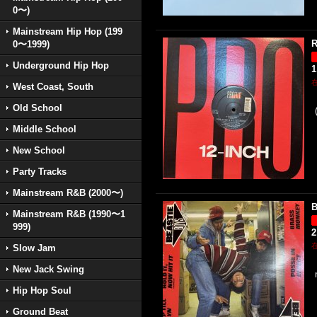
0〜)
Mainstream Hip Hop (199
R
0〜1999)
Underground Hip Hop
1
West Coast, South
Old School
Middle School
New School
Party Tracks
Mainstream R&B (2000〜)
B
Mainstream R&B (1990〜1
999)
2
Slow Jam
New Jack Swing
Hip Hop Soul
Ground Beat