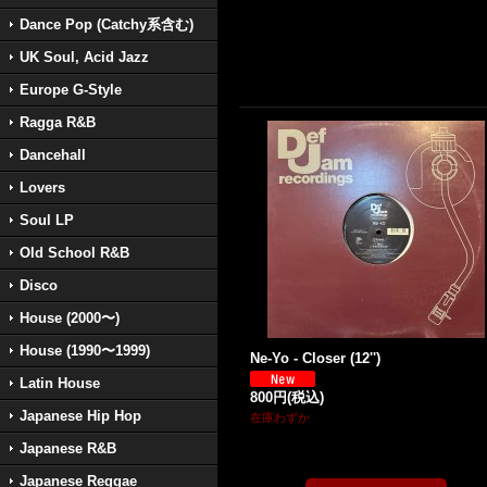
Dance Pop (Catchy系含む)
UK Soul, Acid Jazz
Europe G-Style
Ragga R&B
Dancehall
Lovers
Soul LP
Old School R&B
Disco
House (2000〜)
House (1990〜1999)
Ne-Yo - Closer (12'')
Latin House
800円
(税込)
Japanese Hip Hop
在庫わずか
Japanese R&B
Japanese Reggae