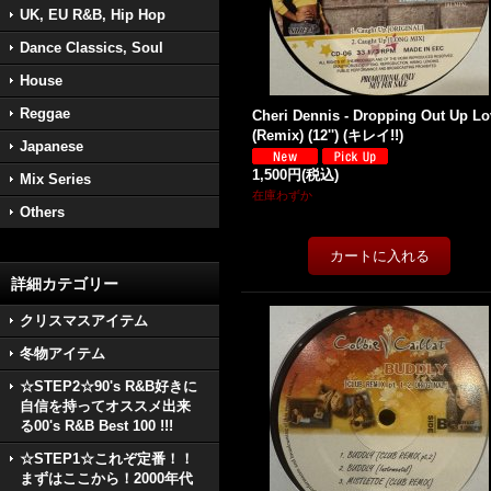
UK, EU R&B, Hip Hop
Dance Classics, Soul
House
Reggae
Cheri Dennis - Dropping Out Up Lo
(Remix) (12'') (キレイ!!)
Japanese
1,500円
(税込)
Mix Series
在庫わずか
Others
詳細カテゴリー
クリスマスアイテム
冬物アイテム
☆STEP2☆90's R&B好きに
自信を持ってオススメ出来
る00's R&B Best 100 !!!
☆STEP1☆これぞ定番！！
まずはここから！2000年代