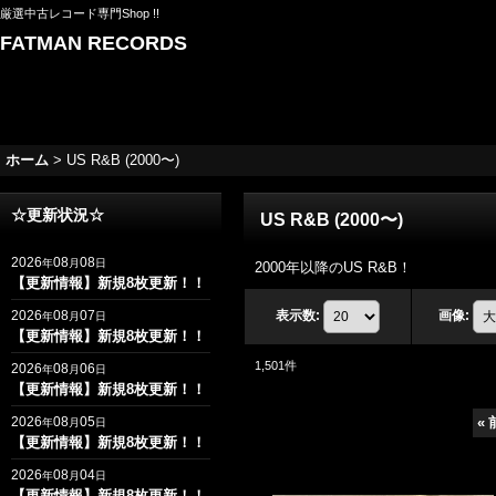
厳選中古レコード専門Shop !!
FATMAN RECORDS
ホーム
>
US R&B (2000〜)
☆更新状況☆
US R&B (2000〜)
2026
08
08
年
月
日
2000年以降のUS R&B！
【更新情報】新規8枚更新！！
2026
08
07
表示数
:
画像
:
年
月
日
【更新情報】新規8枚更新！！
1,501
件
2026
08
06
年
月
日
【更新情報】新規8枚更新！！
2026
08
05
«
年
月
日
【更新情報】新規8枚更新！！
2026
08
04
年
月
日
【更新情報】新規8枚更新！！