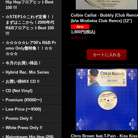
Hip HopフロアヒットBest
100 !!!
Colbie Caillat - Bubbly (Club Remix
☆STEP1☆これぞ定番！！
(b/w Mistletoe Club Remix) (12'')
まずはここから！2000年代
R&BフロアヒットBest 100
1,800円
(税込)
!!!
在庫わずか
☆☆☆☆☆レア00's R&B Pr
omo Only盤特集！！☆☆
☆☆☆
今月のお買い得品！
Hybrid Rec. Mix Series
お買い得MIX CD !!
CD (Not Vinyl)
Premium (¥5000〜)
Low Price (〜¥500)
Promo Only !!
White Press Only !!
Chris Brown feat.T-Pain - Kiss Kiss
Mainstream Hip Hop (200