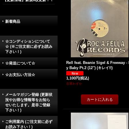
新着商品
☆コンディションについて
☆ (※ご注文前に必ずお読み
下さい！)
Rell feat. Beanie Sigel & Freeway -
☆発送について☆
y Baby Pt.2 (12'') (キレイ!!)
☆お支払い方法☆
1,100円
(税込)
在庫わずか
メールマガジン登録 (更新状
況やお得な情報等をお知ら
せいたします。是非ご登録
下さい！)
ご利用案内 (ご注文前に必ず
お読み下さい！)