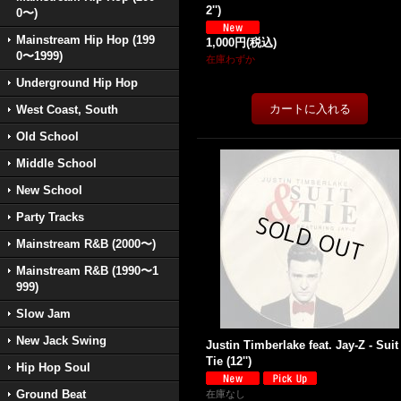
2'')
0〜)
Mainstream Hip Hop (199
1,000円
(税込)
0〜1999)
在庫わずか
Underground Hip Hop
West Coast, South
Old School
Middle School
New School
Party Tracks
Mainstream R&B (2000〜)
Mainstream R&B (1990〜1
999)
Slow Jam
New Jack Swing
Justin Timberlake feat. Jay-Z - Suit
Tie (12'')
Hip Hop Soul
Ground Beat
在庫なし