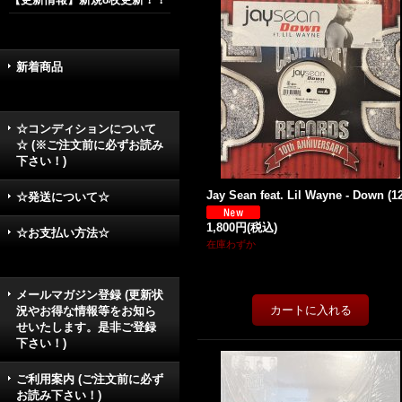
新着商品
☆コンディションについて
☆ (※ご注文前に必ずお読み
下さい！)
Jay Sean feat. Lil Wayne - Down (12'
☆発送について☆
1,800円
(税込)
☆お支払い方法☆
在庫わずか
メールマガジン登録 (更新状
況やお得な情報等をお知ら
せいたします。是非ご登録
下さい！)
ご利用案内 (ご注文前に必ず
お読み下さい！)