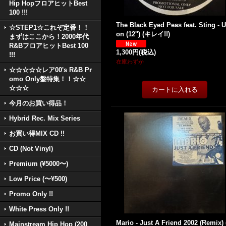
Hip HopフロアヒットBest
100 !!!
The Black Eyed Peas feat. Sting - U
☆STEP1☆これぞ定番！！
on (12'') (キレイ!!)
まずはここから！2000年代
R&BフロアヒットBest 100
1,300円
(税込)
!!!
在庫わずか
☆☆☆☆☆レア00's R&B Pr
omo Only盤特集！！☆☆
☆☆☆
今月のお買い得品！
Hybrid Rec. Mix Series
お買い得MIX CD !!
CD (Not Vinyl)
Premium (¥5000〜)
Low Price (〜¥500)
Promo Only !!
White Press Only !!
Mario - Just A Friend 2002 (Remix) 
Mainstream Hip Hop (200