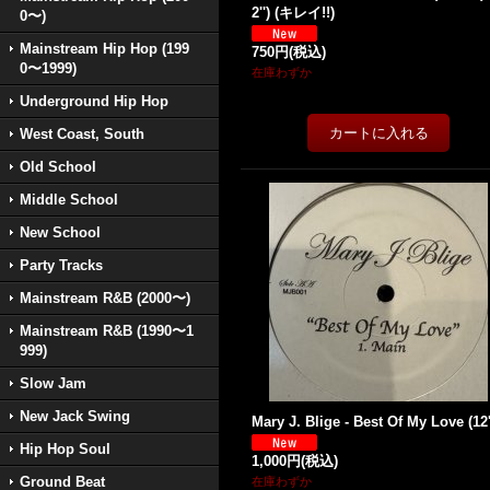
2'') (キレイ!!)
0〜)
Mainstream Hip Hop (199
750円
(税込)
0〜1999)
在庫わずか
Underground Hip Hop
West Coast, South
Old School
Middle School
New School
Party Tracks
Mainstream R&B (2000〜)
Mainstream R&B (1990〜1
999)
Slow Jam
New Jack Swing
Mary J. Blige - Best Of My Love (12'
Hip Hop Soul
1,000円
(税込)
Ground Beat
在庫わずか