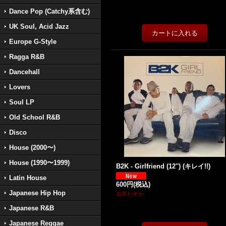
Dance Pop (Catchy系含む)
UK Soul, Acid Jazz
Europe G-Style
Ragga R&B
Dancehall
Lovers
Soul LP
Old School R&B
Disco
House (2000〜)
House (1990〜1999)
B2K - Girlfriend (12'') (キレイ!!)
Latin House
600円
(税込)
Japanese Hip Hop
在庫わずか
Japanese R&B
Japanese Reggae