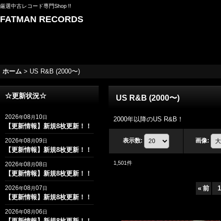
厳選中古レコード専門Shop !!
FATMAN RECORDS
ホーム
>
US R&B (2000〜)
☆更新状況☆
US R&B (2000〜)
2026
08
10
年
月
日
2000年以降のUS R&B！
【更新情報】新規8枚更新！！
2026
08
09
表示数
:
画像
:
年
月
日
【更新情報】新規8枚更新！！
1,501
件
2026
08
08
年
月
日
【更新情報】新規8枚更新！！
2026
08
07
«
前
1
年
月
日
【更新情報】新規8枚更新！！
2026
08
06
年
月
日
【更新情報】新規8枚更新！！