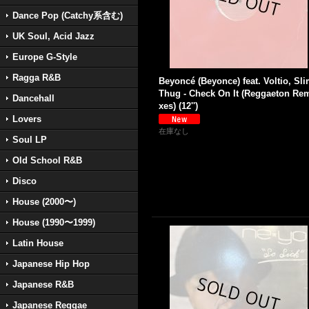
Dance Pop (Catchy系含む)
UK Soul, Acid Jazz
Europe G-Style
Ragga R&B
Beyoncé (Beyonce) feat. Voltio, Sl
Thug - Check On It (Reggaeton Re
Dancehall
xes) (12'')
Lovers
在庫なし
Soul LP
Old School R&B
Disco
House (2000〜)
House (1990〜1999)
Latin House
Japanese Hip Hop
Japanese R&B
Japanese Reggae