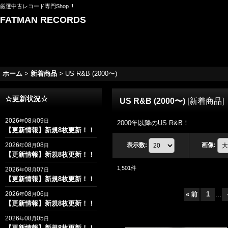
厳選中古レコード専門Shop !!
FATMAN RECORDS
ホーム
>
新着商品
>
US R&B (2000〜)
☆更新状況☆
US R&B (2000〜)
[
新着商品
]
2026
08
09
年
月
日
2000年以降のUS R&B！
【更新情報】新規8枚更新！！
2026
08
08
表示数
:
画像
:
年
月
日
【更新情報】新規8枚更新！！
1,501
件
2026
08
07
年
月
日
【更新情報】新規8枚更新！！
2026
08
06
«
前
1
...
年
月
日
【更新情報】新規8枚更新！！
2026
08
05
年
月
日
【更新情報】新規8枚更新！！