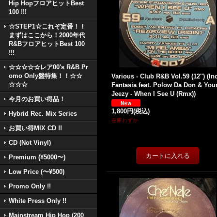
Hip HopフロアヒットBest
100 !!!
☆STEP1☆これぞ定番！！
まずはここから！2000年代
R&BフロアヒットBest 100
!!!
☆☆☆☆☆レア00's R&B Pr
omo Only盤特集！！☆☆
Various - Club R&B Vol.59 (12'') (In
☆☆☆
Fantasia feat. Polow Da Don & You
Jeezy - When I See U (Rmx))
今月のお買い得品！
1,800円
(税込)
Hybrid Rec. Mix Series
在庫わずか
お買い得MIX CD !!
CD (Not Vinyl)
Premium (¥5000〜)
Low Price (〜¥500)
Promo Only !!
White Press Only !!
Mainstream Hip Hop (200