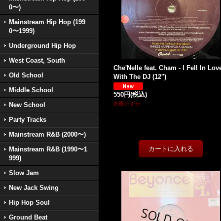
0〜)
Mainstream Hip Hop (199
0〜1999)
Underground Hip Hop
West Coast, South
Che'Nelle feat. Cham - I Fell In Lov
Old School
With The DJ (12'')
Middle School
550円
(税込)
在庫わずか
New School
Party Tracks
Mainstream R&B (2000〜)
Mainstream R&B (1990〜1
999)
Slow Jam
New Jack Swing
Hip Hop Soul
Ground Beat