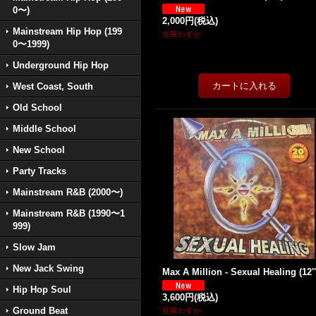
0〜)
2,000円
(税込)
Mainstream Hip Hop (199
在庫わずか
0〜1999)
Underground Hip Hop
West Coast, South
Old School
Middle School
New School
Party Tracks
Mainstream R&B (2000〜)
Mainstream R&B (1990〜1
999)
Slow Jam
New Jack Swing
Max A Million - Sexual Healing (12''
Hip Hop Soul
3,600円
(税込)
Ground Beat
在庫わずか