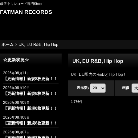
厳選中古レコード専門Shop !!
FATMAN RECORDS
ホーム
>
UK, EU R&B, Hip Hop
☆更新状況☆
UK, EU R&B, Hip Hop
2026
08
11
年
月
日
UK, EU圏内のR&BとHip Hop !!
【更新情報】新規8枚更新！！
2026
08
10
表示数
:
画像
:
年
月
日
【更新情報】新規8枚更新！！
1,776
件
2026
08
09
年
月
日
【更新情報】新規8枚更新！！
2026
08
08
年
月
日
【更新情報】新規8枚更新！！
2026
08
07
年
月
日
【更新情報】新規8枚更新！！