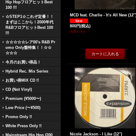
Hip HopフロアヒットBest
100 !!!
MCD feat. Charlie - It's All New (12''
☆STEP1☆これぞ定番！！
まずはここから！2000年代
800円
(税込)
R&BフロアヒットBest 100
在庫わずか
!!!
☆☆☆☆☆レア00's R&B Pr
omo Only盤特集！！☆☆
☆☆☆
今月のお買い得品！
Hybrid Rec. Mix Series
お買い得MIX CD !!
CD (Not Vinyl)
Premium (¥5000〜)
Low Price (〜¥500)
Promo Only !!
White Press Only !!
Nicole Jackson - I Like (12'')
Mainstream Hip Hop (200