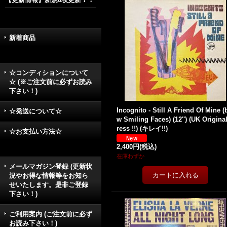
新着商品
☆コンディションについて
☆ (※ご注文前に必ずお読み
下さい！)
Incognito - Still A Friend Of Mine (
☆発送について☆
w Smiling Faces) (12'') (UK Origina
ress !!) (キレイ!!)
☆お支払い方法☆
2,400円
(税込)
在庫わずか
メールマガジン登録 (更新状
況やお得な情報等をお知ら
せいたします。是非ご登録
下さい！)
ご利用案内 (ご注文前に必ず
お読み下さい！)