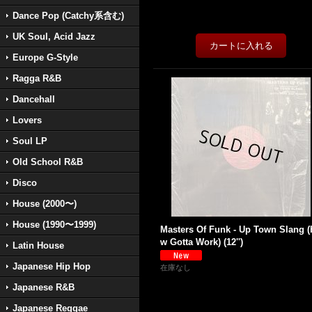
Dance Pop (Catchy系含む)
UK Soul, Acid Jazz
Europe G-Style
Ragga R&B
Dancehall
Lovers
Soul LP
Old School R&B
Disco
House (2000〜)
House (1990〜1999)
Masters Of Funk - Up Town Slang (
w Gotta Work) (12'')
Latin House
Japanese Hip Hop
在庫なし
Japanese R&B
Japanese Reggae