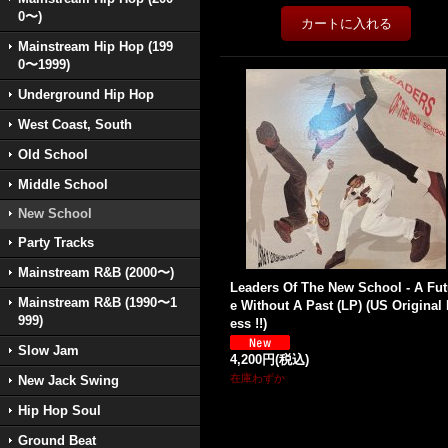
0〜)
Mainstream Hip Hop (199
0〜1999)
Underground Hip Hop
West Coast, South
Old School
Middle School
New School
Party Tracks
Mainstream R&B (2000〜)
Leaders Of The New School - A Fut
Mainstream R&B (1990〜1
e Without A Past (LP) (US Original 
999)
ess !!)
Slow Jam
4,200円
(税込)
在庫わずか
New Jack Swing
Hip Hop Soul
Ground Beat