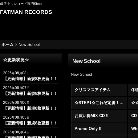
厳選中古レコード専門Shop !!
FATMAN RECORDS
ホーム
>
New School
☆更新状況☆
New School
2026
08
08
年
月
日
New School
【更新情報】新規8枚更新！！
2026
08
07
年
月
日
クリスマスアイテム
冬
【更新情報】新規8枚更新！！
2026
08
06
☆STEP1☆これぞ定番！！まずはここから！2000年代R&BフロアヒットBest 100 !!!
年
月
日
【更新情報】新規8枚更新！！
お買い得MIX CD !!
CD 
2026
08
05
年
月
日
【更新情報】新規8枚更新！！
Promo Only !!
Whi
2026
08
04
年
月
日
【更新情報】新規8枚更新！！