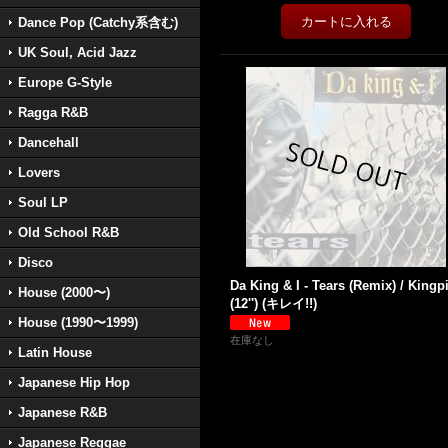
Dance Pop (Catchy系含む)
UK Soul, Acid Jazz
Europe G-Style
Ragga R&B
Dancehall
Lovers
Soul LP
Old School R&B
Disco
Da King & I - Tears (Remix) / Kingp
House (2000〜)
(12'') (キレイ!!)
House (1990〜1999)
在庫なし
Latin House
Japanese Hip Hop
Japanese R&B
Japanese Reggae