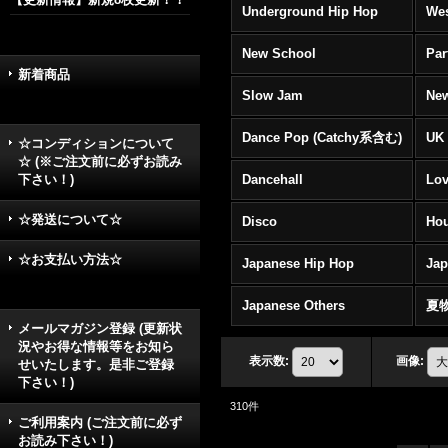
Underground Hip Hop
Wes
New School
Par
新着商品
Slow Jam
New
Dance Pop (Catchy系含む)
UK 
☆コンディションについて
☆ (※ご注文前に必ずお読み
下さい！)
Dancehall
Lov
☆発送について☆
Disco
Hou
☆お支払い方法☆
Japanese Hip Hop
Ja
Japanese Others
夏
メールマガジン登録 (更新状
況やお得な情報等をお知ら
表示数
:
画像
:
せいたします。是非ご登録
下さい！)
310
件
ご利用案内 (ご注文前に必ず
お読み下さい！)