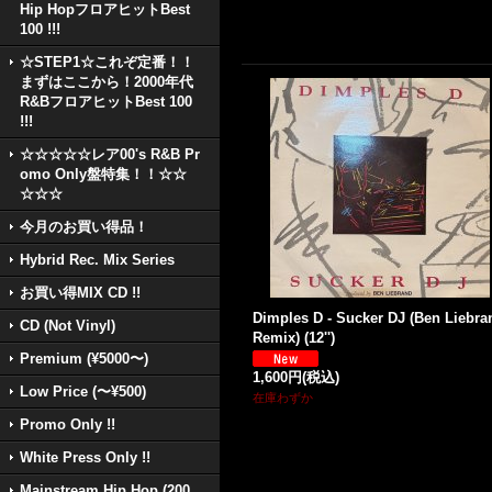
Hip HopフロアヒットBest
100 !!!
☆STEP1☆これぞ定番！！
まずはここから！2000年代
R&BフロアヒットBest 100
!!!
☆☆☆☆☆レア00's R&B Pr
omo Only盤特集！！☆☆
☆☆☆
今月のお買い得品！
Hybrid Rec. Mix Series
お買い得MIX CD !!
Dimples D - Sucker DJ (Ben Liebra
CD (Not Vinyl)
Remix) (12'')
Premium (¥5000〜)
1,600円
(税込)
Low Price (〜¥500)
在庫わずか
Promo Only !!
White Press Only !!
Mainstream Hip Hop (200