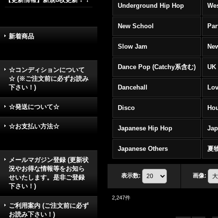
Underground Hip Hop
Wes
New School
Par
新着商品
Slow Jam
New
Dance Pop (Catchy系含む)
UK 
☆コンディションについて
☆ (※ご注文前に必ずお読み
下さい！)
Dancehall
Lov
☆発送について☆
Disco
Hou
☆お支払い方法☆
Japanese Hip Hop
Ja
Japanese Others
夏
メールマガジン登録 (更新状
況やお得な情報等をお知ら
表示数
:
画像
:
せいたします。是非ご登録
下さい！)
2,247
件
ご利用案内 (ご注文前に必ず
お読み下さい！)