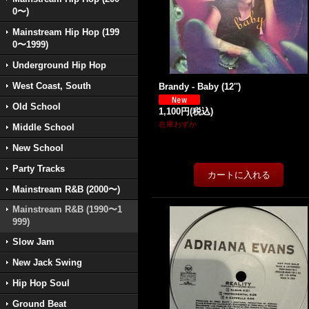
0〜)
Mainstream Hip Hop (199
0〜1999)
Underground Hip Hop
West Coast, South
Brandy - Baby (12'')
Old School
1,100円
(税込)
在庫わずか
Middle School
New School
Party Tracks
Mainstream R&B (2000〜)
Mainstream R&B (1990〜1
999)
Slow Jam
New Jack Swing
Hip Hop Soul
Ground Beat