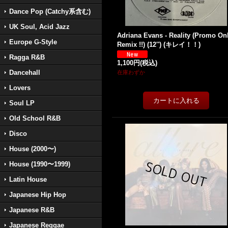
Dance Pop (Catchy系含む)
UK Soul, Acid Jazz
Adriana Evans - Reality (Promo On
Europe G-Style
Remix !!) (12'') (キレイ！！)
Ragga R&B
1,100円
(税込)
Dancehall
在庫わずか
Lovers
Soul LP
Old School R&B
Disco
House (2000〜)
House (1990〜1999)
Latin House
Japanese Hip Hop
Japanese R&B
Japanese Reggae