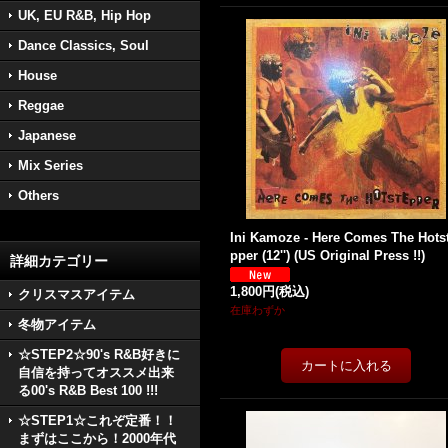
UK, EU R&B, Hip Hop
Dance Classics, Soul
House
Reggae
Japanese
Mix Series
Others
Ini Kamoze - Here Comes The Hots
pper (12'') (US Original Press !!)
詳細カテゴリー
1,800円
(税込)
クリスマスアイテム
在庫わずか
冬物アイテム
☆STEP2☆90's R&B好きに
自信を持ってオススメ出来
る00's R&B Best 100 !!!
☆STEP1☆これぞ定番！！
まずはここから！2000年代