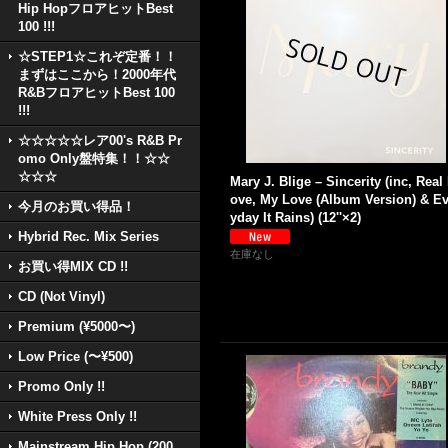
Hip HopフロアヒットBest
100 !!!
☆STEP1☆これぞ定番！！
まずはここから！2000年代
R&BフロアヒットBest 100
!!!
☆☆☆☆☆レア00's R&B Pr
omo Only盤特集！！☆☆
☆☆☆
Mary J. Blige ‎– Sincerity (inc, Real
ove, My Love (Album Version) & Ev
今月のお買い得品！
yday It Rains) (12''×2)
Hybrid Rec. Mix Series
在庫なし
お買い得MIX CD !!
CD (Not Vinyl)
Premium (¥5000〜)
Low Price (〜¥500)
Promo Only !!
White Press Only !!
Mainstream Hip Hop (200