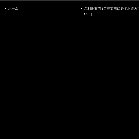
ホーム
ご利用案内 (ご注文前に必ずお読み
い！)