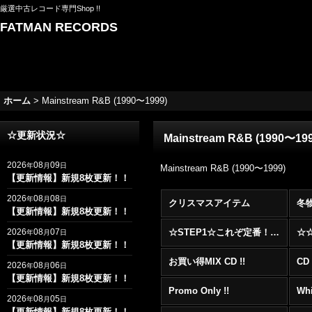
厳選中古レコード専門Shop !!
FATMAN RECORDS
ホーム
>
Mainstream R&B (1990〜1999)
☆更新状況☆
Mainstream R&B (1990〜199
2026
08
09
年
月
日
Mainstream R&B (1990〜1999)
【更新情報】新規8枚更新！！
2026
08
08
年
月
日
クリスマスアイテム
冬
【更新情報】新規8枚更新！！
2026
08
07
☆STEP1☆これぞ定番！！まずはここから！2000年代R&BフロアヒットBest 100 !!!
年
月
日
【更新情報】新規8枚更新！！
お買い得MIX CD !!
CD 
2026
08
06
年
月
日
【更新情報】新規8枚更新！！
Promo Only !!
Whi
2026
08
05
年
月
日
【更新情報】新規8枚更新！！