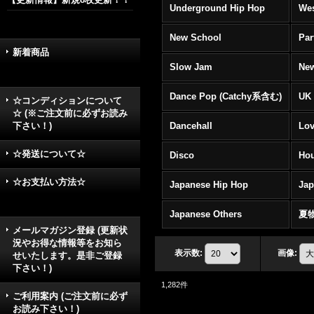
Underground Hip Hop
Wes
New School
Par
新着商品
Slow Jam
New
Dance Pop (Catchy系含む)
UK 
☆コンディションについて
☆ (※ご注文前に必ずお読み
下さい！)
Dancehall
Lov
☆発送について☆
Disco
Hou
☆お支払い方法☆
Japanese Hip Hop
Ja
Japanese Others
夏
メールマガジン登録 (更新状
況やお得な情報等をお知ら
表示数
:
画像
:
せいたします。是非ご登録
下さい！)
1,282
件
ご利用案内 (ご注文前に必ず
お読み下さい！)