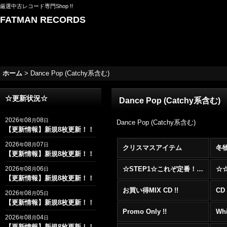
厳選中古レコード専門Shop !!
FATMAN RECORDS
ホーム
>
Dance Pop (Catchy系含む)
☆更新状況☆
Dance Pop (Catchy系含む)
2026
08
08
年
月
日
Dance Pop (Catchy系含む)
【更新情報】新規8枚更新！！
2026
08
07
年
月
日
クリスマスアイテム
冬
【更新情報】新規8枚更新！！
2026
08
06
☆STEP1☆これぞ定番！！まずはここから！2000年代R&BフロアヒットBest 100 !!!
年
月
日
【更新情報】新規8枚更新！！
お買い得MIX CD !!
CD 
2026
08
05
年
月
日
【更新情報】新規8枚更新！！
Promo Only !!
Whi
2026
08
04
年
月
日
【更新情報】新規8枚更新！！