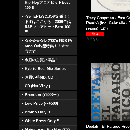
Hip HopフロアヒットBest
100 !!!
☆STEP1☆これぞ定番！！
Tracy Chapman - Fast Ca
まずはここから！2000年代
Remix) (inc. Gabrielle - 
R&BフロアヒットBest 100
reams) (12'')
!!!
在庫なし
☆☆☆☆☆レア00's R&B Pr
omo Only盤特集！！☆☆
☆☆☆
今月のお買い得品！
Hybrid Rec. Mix Series
お買い得MIX CD !!
CD (Not Vinyl)
Premium (¥5000〜)
Low Price (〜¥500)
Promo Only !!
White Press Only !!
Deetah - El Paraiso Rico 
Mainstream Hip Hop (200