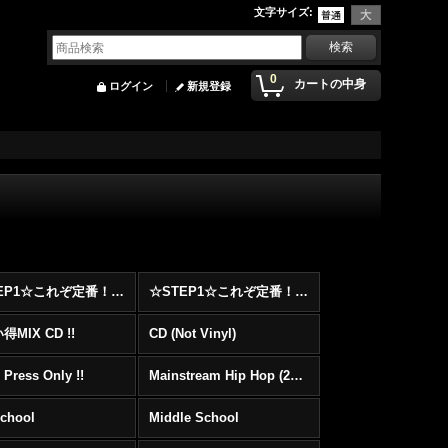
文字サイズ
:
0
カートの中身
ログイン
新規登録
☆STEP1☆これぞ定番！！まずはここから！2000年代Hip HopフロアヒットBest 100 !!!
☆STEP1☆これぞ定番！！まずはここから！2000年代R&BフロアヒットBest 100 !!!
MIX CD !!
CD (Not Vinyl)
 Press Only !!
Mainstream Hip Hop (2000〜)
School
Middle School