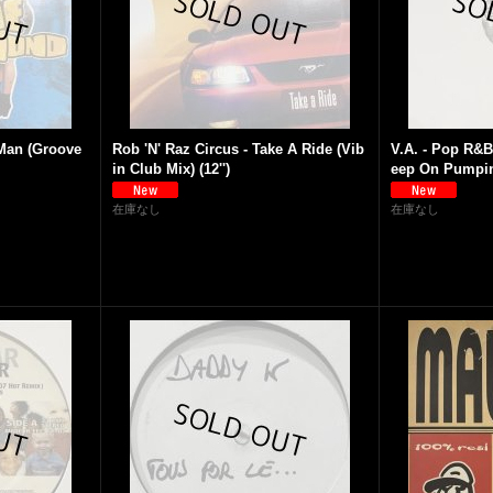
Man (Groove
Rob 'N' Raz Circus - Take A Ride (Vib
V.A. - Pop R&B 
in Club Mix) (12'')
eep On Pumping 
在庫なし
在庫なし