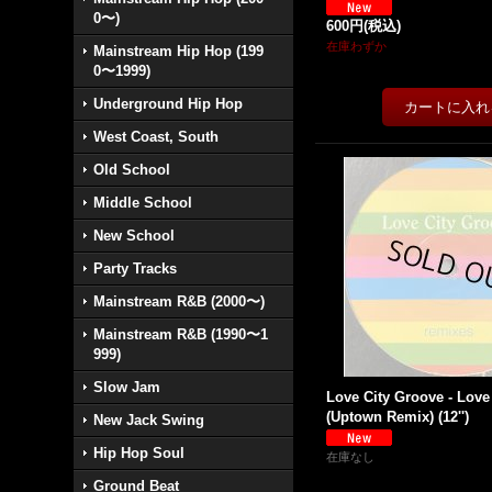
0〜)
600円
(税込)
在庫わずか
Mainstream Hip Hop (199
0〜1999)
Underground Hip Hop
West Coast, South
Old School
Middle School
New School
Party Tracks
Mainstream R&B (2000〜)
Mainstream R&B (1990〜1
999)
Slow Jam
Love City Groove - Love
(Uptown Remix) (12'')
New Jack Swing
Hip Hop Soul
在庫なし
Ground Beat