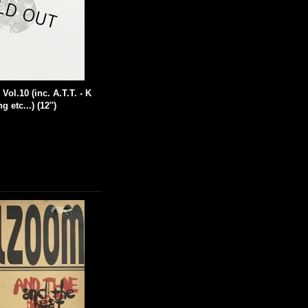
Vol.10 (inc. A.T.T. - K
etc...) (12'')