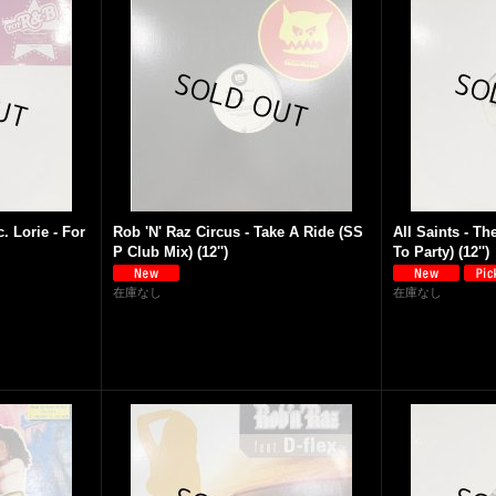
. Lorie - For
Rob 'N' Raz Circus - Take A Ride (SS
All Saints - Th
P Club Mix) (12'')
To Party) (12'')
在庫なし
在庫なし