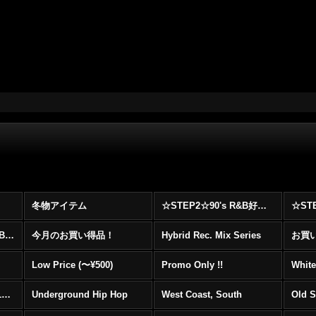
冬物アイテム
☆STEP2☆90's R&B好きに自信を持ってオススメ出来る00's R&B Best 100 !!!
☆☆☆☆☆レア00's R&B Promo Only盤特集！！☆☆☆☆☆
今月のお買い得品！
Hybrid Rec. Mix Series
お買い得
Low Price (〜¥500)
Promo Only !!
White
Mainstream Hip Hop (1990〜1999)
Underground Hip Hop
West Coast, South
Old 