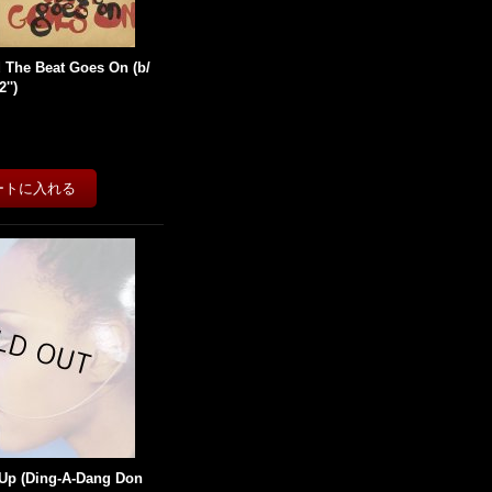
 The Beat Goes On (b/
'')
 Up (Ding-A-Dang Don