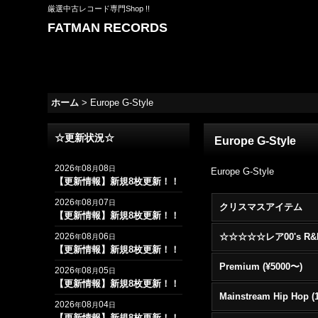
厳選中古レコード専門Shop !!
FATMAN RECORDS
ホーム
>
Europe G-Style
☆更新状況☆
Europe G-Style
2026
08
08
年
月
日
Europe G-Style
【更新情報】新規8枚更新！！
2026
08
07
年
月
日
クリスマスアイテム
【更新情報】新規8枚更新！！
2026
08
06
年
月
日
【更新情報】新規8枚更新！！
Premium (¥5000〜)
2026
08
05
年
月
日
【更新情報】新規8枚更新！！
2026
08
04
年
月
日
【更新情報】新規8枚更新！！