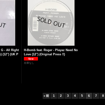
 G - All Right
H-Bomb feat. Roger - Playaz Need No
 (12'') (UK P
Love (12'') (Original Press !!)
在庫なし
«
前
1
2
3
4
5
6
7
8