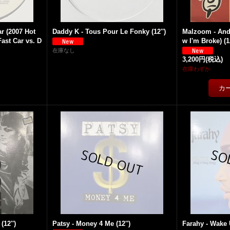
r (2007 Hot
Daddy K - Tous Pour Le Fonky (12'')
Malzoom - And
Fast Car vs. D
w I'm Broke) (12
在庫なし
3,200円
(税込)
在庫わずか
(12'')
Patsy - Money 4 Me (12'')
Farahy - Wake