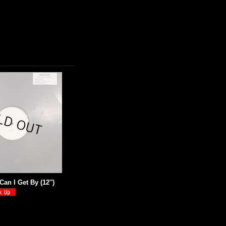
an I Get By (12'')