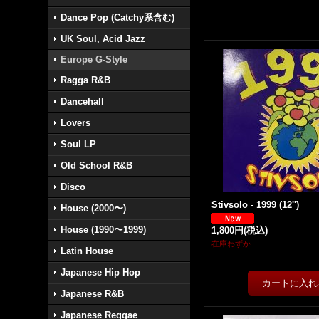
Dance Pop (Catchy系含む)
UK Soul, Acid Jazz
Europe G-Style
Ragga R&B
Dancehall
Lovers
Soul LP
Old School R&B
Disco
Stivsolo - 1999 (12'')
House (2000〜)
House (1990〜1999)
1,800円
(税込)
在庫わずか
Latin House
Japanese Hip Hop
Japanese R&B
Japanese Reggae