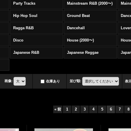
Party Tracks
Mainstream R&B (2000〜)
Hip Hop Soul
Ground Beat
Danc
Ragga R&B
Dancehall
Love
Disco
House (2000〜)
Hous
Japanese R&B
Japanese Reggae
Japa
画像
:
並び順
:
在庫あり
表
«
前
1
2
3
4
5
6
7
8