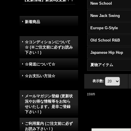
New School
New Jack Swing
新着商品
Europe G-Style
Old School R&B
☆コンディションについて
☆ (※ご注文前に必ずお読み
下さい！)
Japanese Hip Hop
☆発送について☆
夏物アイテム
☆お支払い方法☆
表示数
:
159
件
メールマガジン登録 (更新状
況やお得な情報等をお知ら
せいたします。是非ご登録
下さい！)
ご利用案内 (ご注文前に必ず
お読み下さい！)