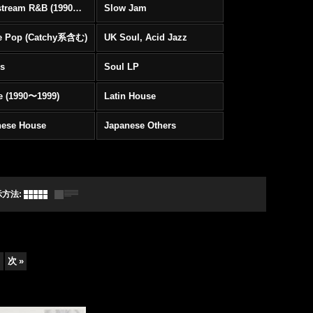
Mainstream R&B (1990〜1999)
Slow Jam
e Pop (Catchy系含む)
UK Soul, Acid Jazz
rs
Soul LP
e (1990〜1999)
Latin House
nese House
Japanese Others
示方法
:
次
»