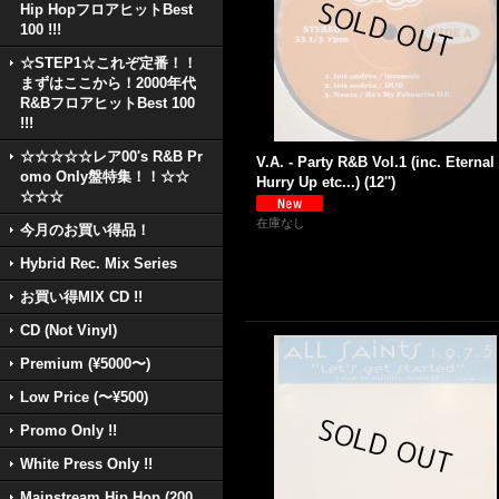
Hip HopフロアヒットBest
100 !!!
☆STEP1☆これぞ定番！！
まずはここから！2000年代
R&BフロアヒットBest 100
!!!
☆☆☆☆☆レア00's R&B Pr
V.A. - Party R&B Vol.1 (inc. Eternal 
omo Only盤特集！！☆☆
Hurry Up etc...) (12'')
☆☆☆
在庫なし
今月のお買い得品！
Hybrid Rec. Mix Series
お買い得MIX CD !!
CD (Not Vinyl)
Premium (¥5000〜)
Low Price (〜¥500)
Promo Only !!
White Press Only !!
Mainstream Hip Hop (200