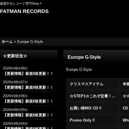
厳選中古レコード専門Shop !!
FATMAN RECORDS
ホーム
>
Europe G-Style
☆更新状況☆
Europe G-Style
2026
08
08
年
月
日
Europe G-Style
【更新情報】新規8枚更新！！
2026
08
07
年
月
日
クリスマスアイテム
冬
【更新情報】新規8枚更新！！
2026
08
06
☆STEP1☆これぞ定番！！まずはここから！2000年代R&BフロアヒットBest 100 !!!
年
月
日
【更新情報】新規8枚更新！！
お買い得MIX CD !!
CD 
2026
08
05
年
月
日
【更新情報】新規8枚更新！！
Promo Only !!
Whi
2026
08
04
年
月
日
【更新情報】新規8枚更新！！