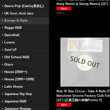
thing Remix & Swing Remix) (12'')
Dance Pop (Catchy系含む)
在庫なし
UK Soul, Acid Jazz
Europe G-Style
Ragga R&B
Dancehall
Lovers
Soul LP
Old School R&B
Disco
House (2000〜)
House (1990〜1999)
Latin House
Rob 'N' Raz Circus - Take A Ride (
Japanese Hip Hop
Benztown Groove Factory Club Edi
(12'') (正真正銘の本物Promo !!)
Japanese R&B
Japanese Reggae
在庫なし