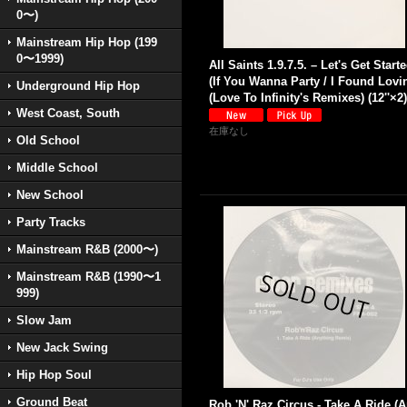
0〜)
Mainstream Hip Hop (199
0〜1999)
All Saints 1.9.7.5. – Let's Get Start
(If You Wanna Party / I Found Lovin
Underground Hip Hop
(Love To Infinity's Remixes) (12''×2)
West Coast, South
在庫なし
Old School
Middle School
New School
Party Tracks
Mainstream R&B (2000〜)
Mainstream R&B (1990〜1
999)
Slow Jam
New Jack Swing
Hip Hop Soul
Ground Beat
Rob 'N' Raz Circus - Take A Ride (