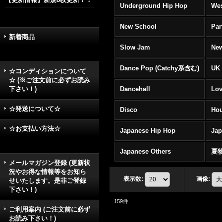
Underground Hip Hop
Wes
New School
Par
新着商品
Slow Jam
New
Dance Pop (Catchy系含む)
UK 
☆コンディションについて
☆ (※ご注文前に必ずお読み
下さい！)
Dancehall
Lov
☆発送について☆
Disco
Hou
☆お支払い方法☆
Japanese Hip Hop
Ja
Japanese Others
夏
メールマガジン登録 (更新状
況やお得な情報等をお知ら
表示数
:
画像
:
せいたします。是非ご登録
下さい！)
159
件
ご利用案内 (ご注文前に必ず
お読み下さい！)