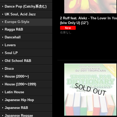
Dance Pop (Catchy系含む)
UK Soul, Acid Jazz
2 Ruff feat. Alekz - The Lover In Yo
Europe G-Style
(b/w Only U) (12'')
Ragga R&B
在庫なし
Dancehall
Lovers
Soul LP
Old School R&B
Disco
House (2000〜)
House (1990〜1999)
Latin House
Japanese Hip Hop
Japanese R&B
Japanese Reggae