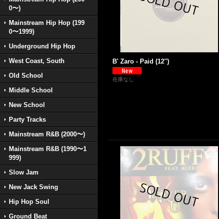
0〜)
Mainstream Hip Hop (199
0〜1999)
Underground Hip Hop
West Coast, South
B' Zaro - Paid (12'')
Old School
在庫なし
Middle School
New School
Party Tracks
Mainstream R&B (2000〜)
Mainstream R&B (1990〜1
999)
Slow Jam
New Jack Swing
Hip Hop Soul
Ground Beat