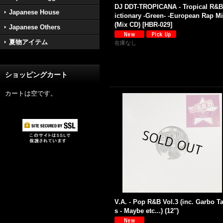
DJ DDT-TROPICANA - Tropical R&B
Japanese House
ictionary -Green- -European Rap Mi
(Mix CD)
[
HBR-029
]
Japanese Others
夏物アイテム
在庫なし
ショッピングカート
カートは空です。
V.A. - Pop R&B Vol.3 (inc. Garbo Ta
s - Maybe etc...) (12'')