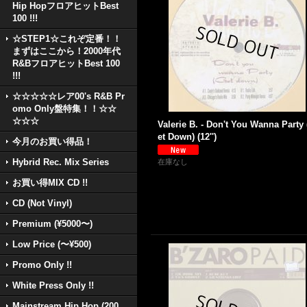
Hip HopフロアヒットBest
100 !!!
☆STEP1☆これぞ定番！！
まずはここから！2000年代
R&BフロアヒットBest 100
!!!
☆☆☆☆☆レア00's R&B Pr
omo Only盤特集！！☆☆
☆☆☆
Valerie B. - Don't You Wanna Party
et Down) (12'')
今月のお買い得品！
Hybrid Rec. Mix Series
在庫なし
お買い得MIX CD !!
CD (Not Vinyl)
Premium (¥5000〜)
Low Price (〜¥500)
Promo Only !!
White Press Only !!
Mainstream Hip Hop (200