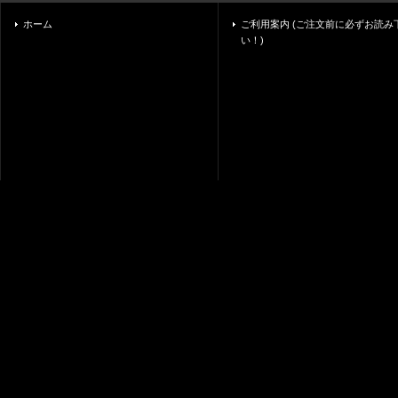
ホーム
ご利用案内 (ご注文前に必ずお読み
い！)