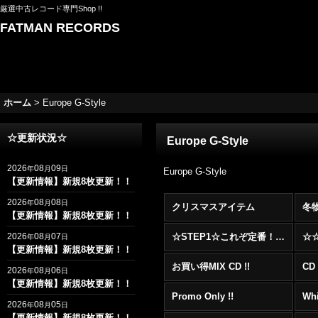
厳選中古レコード専門Shop !!
FATMAN RECORDS
ホーム
>
Europe G-Style
☆更新状況☆
Europe G-Style
2026
08
09
年
月
日
Europe G-Style
【更新情報】新規8枚更新！！
2026
08
08
年
月
日
クリスマスアイテム
冬
【更新情報】新規8枚更新！！
2026
08
07
☆STEP1☆これぞ定番！！まずはここから！2000年代R&BフロアヒットBest 100 !!!
年
月
日
【更新情報】新規8枚更新！！
お買い得MIX CD !!
CD 
2026
08
06
年
月
日
【更新情報】新規8枚更新！！
Promo Only !!
Whi
2026
08
05
年
月
日
【更新情報】新規8枚更新！！