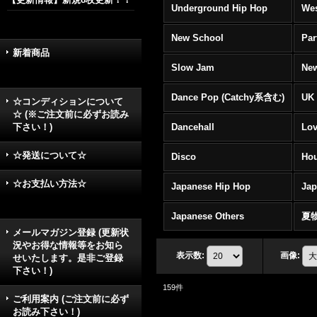
Underground Hip Hop
Wes
New School
Par
新着商品
Slow Jam
New
Dance Pop (Catchy系含む)
UK 
☆コンディションについて
☆ (※ご注文前に必ずお読み
下さい！)
Dancehall
Lov
☆発送について☆
Disco
Hou
☆お支払い方法☆
Japanese Hip Hop
Ja
Japanese Others
夏
メールマガジン登録 (更新状
況やお得な情報等をお知ら
表示数
:
画像
:
せいたします。是非ご登録
下さい！)
159
件
ご利用案内 (ご注文前に必ず
お読み下さい！)