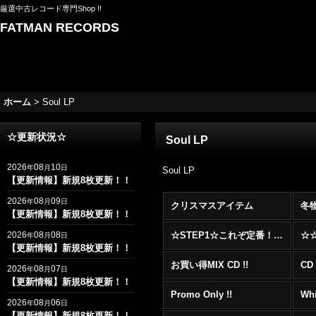
厳選中古レコード専門Shop !!
FATMAN RECORDS
ホーム
>
Soul LP
☆更新状況☆
Soul LP
2026
08
10
年
月
日
Soul LP
【更新情報】新規8枚更新！！
2026
08
09
年
月
日
クリスマスアイテム
冬
【更新情報】新規8枚更新！！
2026
08
08
☆STEP1☆これぞ定番！！まずはここから！2000年代R&BフロアヒットBest 100 !!!
年
月
日
【更新情報】新規8枚更新！！
お買い得MIX CD !!
CD 
2026
08
07
年
月
日
【更新情報】新規8枚更新！！
Promo Only !!
Whi
2026
08
06
年
月
日
【更新情報】新規8枚更新！！