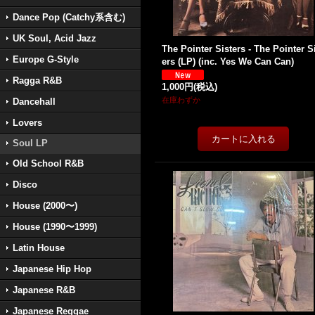
Dance Pop (Catchy系含む)
UK Soul, Acid Jazz
The Pointer Sisters - The Pointer S
Europe G-Style
ers (LP) (inc. Yes We Can Can)
Ragga R&B
1,000円
(税込)
在庫わずか
Dancehall
Lovers
Soul LP
Old School R&B
Disco
House (2000〜)
House (1990〜1999)
Latin House
Japanese Hip Hop
Japanese R&B
Japanese Reggae