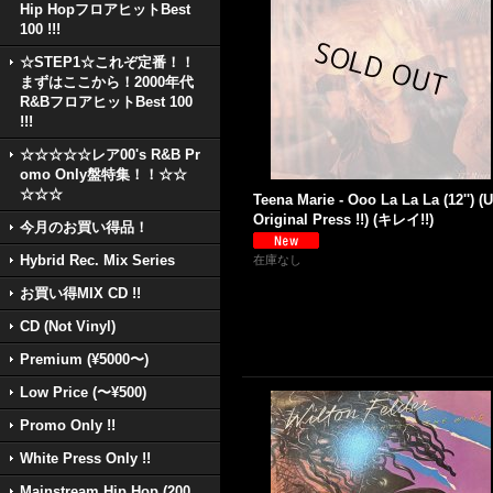
Hip HopフロアヒットBest
100 !!!
☆STEP1☆これぞ定番！！
まずはここから！2000年代
R&BフロアヒットBest 100
!!!
☆☆☆☆☆レア00's R&B Pr
omo Only盤特集！！☆☆
☆☆☆
Teena Marie - Ooo La La La (12'') (
Original Press !!) (キレイ!!)
今月のお買い得品！
Hybrid Rec. Mix Series
在庫なし
お買い得MIX CD !!
CD (Not Vinyl)
Premium (¥5000〜)
Low Price (〜¥500)
Promo Only !!
White Press Only !!
Mainstream Hip Hop (200