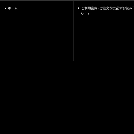
ホーム
ご利用案内 (ご注文前に必ずお読み
い！)