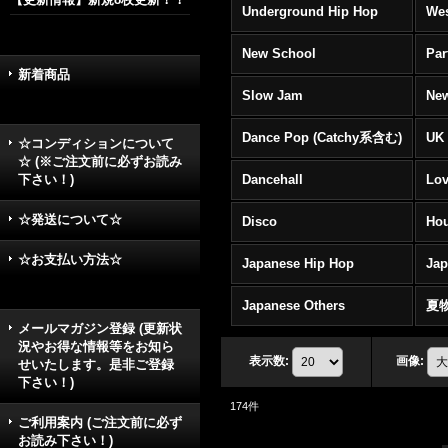
Underground Hip Hop
Wes
New School
Par
新着商品
Slow Jam
New
Dance Pop (Catchy系含む)
UK 
☆コンディションについて
☆ (※ご注文前に必ずお読み
下さい！)
Dancehall
Lov
☆発送について☆
Disco
Hou
☆お支払い方法☆
Japanese Hip Hop
Ja
Japanese Others
夏
メールマガジン登録 (更新状
況やお得な情報等をお知ら
表示数
:
画像
:
せいたします。是非ご登録
下さい！)
174
件
ご利用案内 (ご注文前に必ず
お読み下さい！)