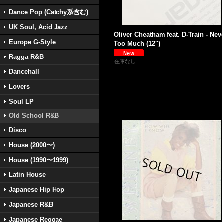
Dance Pop (Catchy系含む)
UK Soul, Acid Jazz
Oliver Cheatham feat. D-Train - Nev
Europe G-Style
Too Much (12'')
Ragga R&B
在庫なし
Dancehall
Lovers
Soul LP
Old School R&B
Disco
House (2000〜)
House (1990〜1999)
Latin House
Japanese Hip Hop
Japanese R&B
Japanese Reggae