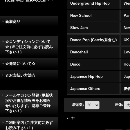
Underground Hip Hop
Wes
New School
Par
新着商品
Slow Jam
New
Dance Pop (Catchy系含む)
UK 
☆コンディションについて
☆ (※ご注文前に必ずお読み
下さい！)
Dancehall
Lov
☆発送について☆
Disco
Hou
☆お支払い方法☆
Japanese Hip Hop
Ja
Japanese Others
夏
メールマガジン登録 (更新状
況やお得な情報等をお知ら
表示数
:
画像
:
せいたします。是非ご登録
下さい！)
727
件
ご利用案内 (ご注文前に必ず
お読み下さい！)