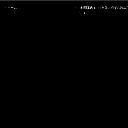
ホーム
ご利用案内 (ご注文前に必ずお読み
い！)