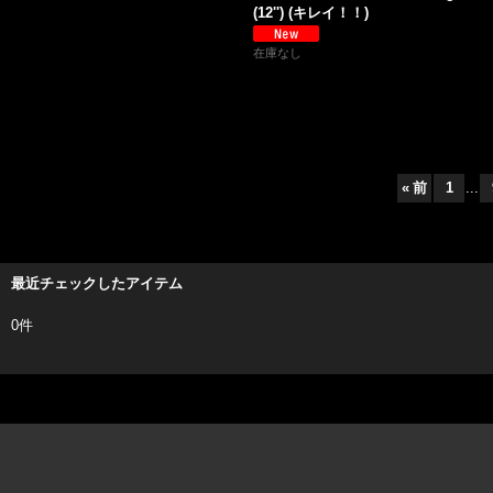
(12'') (キレイ！！)
在庫なし
«
前
1
...
最近チェックしたアイテム
0件