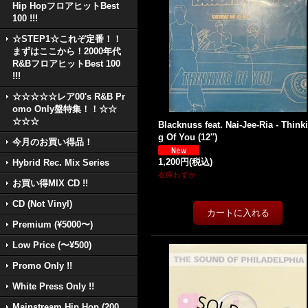
Hip HopフロアヒットBest
100 !!!
☆STEP1☆これぞ定番！！
まずはここから！2000年代
R&BフロアヒットBest 100
!!!
☆☆☆☆☆レア00's R&B Pr
omo Only盤特集！！☆☆
☆☆☆
Blacknuss feat. Nai-Jee-Ria - Think
g Of You (12'')
今月のお買い得品！
1,200円
(税込)
Hybrid Rec. Mix Series
在庫わずか
お買い得MIX CD !!
CD (Not Vinyl)
Premium (¥5000〜)
Low Price (〜¥500)
Promo Only !!
White Press Only !!
Mainstream Hip Hop (200