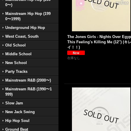
0〜)
Mainstream Hip Hop (199
0〜1999)
Underground Hip Hop
West Coast, South
The Jones Girls - Nights Over Egyp
This Feeling's Killing Me (12'') (キ
Old School
イ！！)
Middle School
在庫なし
New School
Party Tracks
Mainstream R&B (2000〜)
Mainstream R&B (1990〜1
999)
Slow Jam
New Jack Swing
Hip Hop Soul
Ground Beat