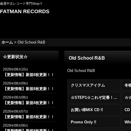
厳選中古レコード専門Shop !!
FATMAN RECORDS
ホーム
>
Old School R&B
☆更新状況☆
Old School R&B
2026
08
10
年
月
日
Old School R&B
【更新情報】新規8枚更新！！
2026
08
09
年
月
日
クリスマスアイテム
冬
【更新情報】新規8枚更新！！
2026
08
08
☆STEP1☆これぞ定番！！まずはここから！2000年代R&BフロアヒットBest 100 !!!
年
月
日
【更新情報】新規8枚更新！！
お買い得MIX CD !!
CD 
2026
08
07
年
月
日
【更新情報】新規8枚更新！！
Promo Only !!
Whi
2026
08
06
年
月
日
【更新情報】新規8枚更新！！