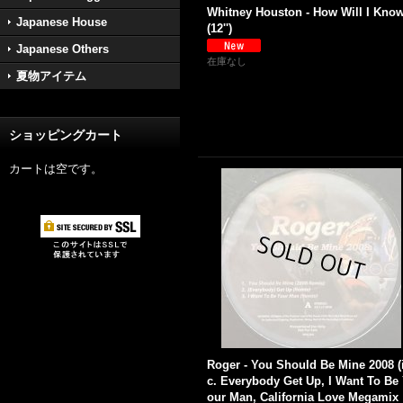
Whitney Houston - How Will I Kno
Japanese House
(12'')
Japanese Others
在庫なし
夏物アイテム
ショッピングカート
カートは空です。
Roger - You Should Be Mine 2008 (
c. Everybody Get Up, I Want To Be
our Man, California Love Megamix !