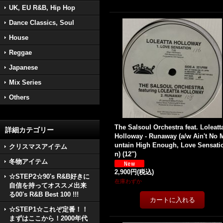
UK, EU R&B, Hip Hop
Dance Classics, Soul
House
Reggae
Japanese
Mix Series
Others
The Salsoul Orchestra feat. Loleatt
詳細カテゴリー
Holloway - Runaway (a/w Ain't No 
untain High Enough, Love Sensati
クリスマスアイテム
n) (12'')
冬物アイテム
2,900円
(税込)
☆STEP2☆90's R&B好きに
在庫わずか
自信を持ってオススメ出来
る00's R&B Best 100 !!!
☆STEP1☆これぞ定番！！
まずはここから！2000年代