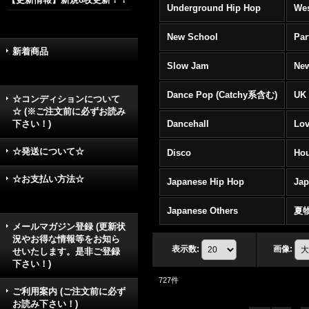
Underground Hip Hop
Wes
New School
Par
新着商品
Slow Jam
New
Dance Pop (Catchy系含む)
UK 
☆コンディションについて
☆ (※ご注文前に必ずお読み
下さい！)
Dancehall
Lov
☆発送について☆
Disco
Hou
☆お支払い方法☆
Japanese Hip Hop
Ja
Japanese Others
夏
メールマガジン登録 (更新状
況やお得な情報等をお知ら
表示数
:
画像
:
せいたします。是非ご登録
下さい！)
727
件
ご利用案内 (ご注文前に必ず
お読み下さい！)