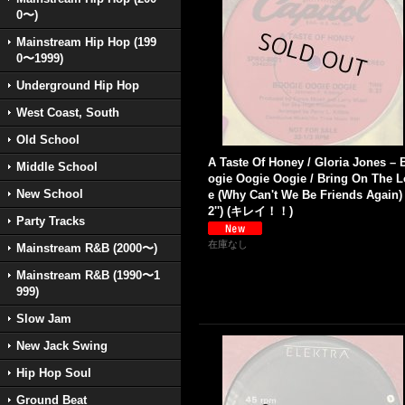
0〜)
Mainstream Hip Hop (199
0〜1999)
Underground Hip Hop
West Coast, South
Old School
A Taste Of Honey / Gloria Jones – 
Middle School
ogie Oogie Oogie / Bring On The L
New School
e (Why Can't We Be Friends Again) 
2'') (キレイ！！)
Party Tracks
在庫なし
Mainstream R&B (2000〜)
Mainstream R&B (1990〜1
999)
Slow Jam
New Jack Swing
Hip Hop Soul
Ground Beat