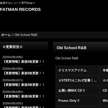
厳選中古レコード専門Shop !!
FATMAN RECORDS
ホーム
>
Old School R&B
☆更新状況☆
Old School R&B
2026
08
09
年
月
日
Old School R&B
【更新情報】新規8枚更新！！
2026
08
08
年
月
日
クリスマスアイテム
冬
【更新情報】新規8枚更新！！
2026
08
07
☆STEP1☆これぞ定番！！まずはここから！2000年代R&BフロアヒットBest 100 !!!
年
月
日
【更新情報】新規8枚更新！！
お買い得MIX CD !!
CD 
2026
08
06
年
月
日
【更新情報】新規8枚更新！！
Promo Only !!
Whi
2026
08
05
年
月
日
【更新情報】新規8枚更新！！