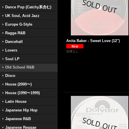
Dance Pop (Catchy系含む)
UK Soul, Acid Jazz
Europe G-Style
Ragga R&B
Anita Baker - Sweet Love (12'')
Dancehall
Lovers
在庫なし
Soul LP
Old School R&B
Disco
House (2000〜)
House (1990〜1999)
Latin House
Japanese Hip Hop
Japanese R&B
Japanese Reggae