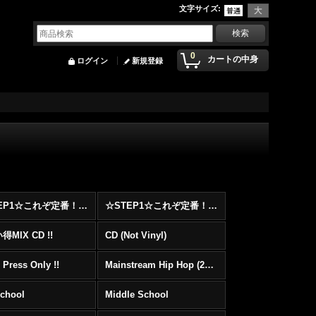
文字サイズ
:
0
カートの中身
ログイン
新規登録
☆STEP1☆これぞ定番！！まずはここから！2000年代Hip HopフロアヒットBest 100 !!!
☆STEP1☆これぞ定番！！まずはここから！2000年代R&BフロアヒットBest 100 !!!
MIX CD !!
CD (Not Vinyl)
 Press Only !!
Mainstream Hip Hop (2000〜)
School
Middle School