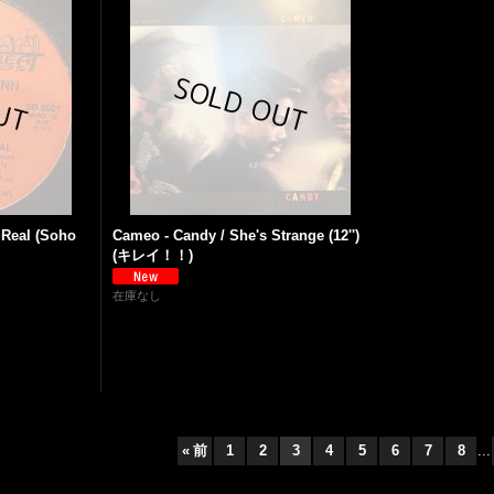
 Real (Soho
Cameo - Candy / She's Strange (12'')
(キレイ！！)
在庫なし
«
前
1
2
3
4
5
6
7
8
...