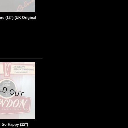
re (12'') (UK Original
m So Happy (12'')