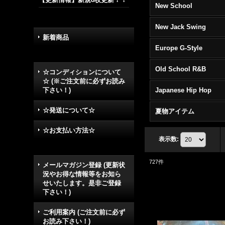
New School
New Jack Swing
新着商品
Europe G-Style
Old School R&B
☆コンディションについて
☆ (※ご注文前に必ずお読み
下さい！)
Japanese Hip Hop
☆発送について☆
夏物アイテム
☆お支払い方法☆
表示数
:
727
件
メールマガジン登録 (更新状
況やお得な情報等をお知ら
せいたします。是非ご登録
下さい！)
ご利用案内 (ご注文前に必ず
お読み下さい！)