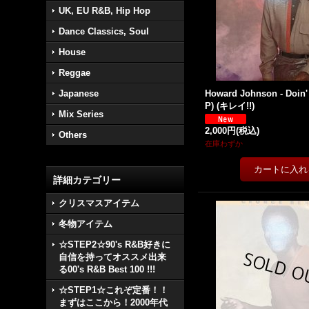
UK, EU R&B, Hip Hop
Dance Classics, Soul
House
Reggae
Japanese
Howard Johnson - Doin' 
P) (キレイ!!)
Mix Series
2,000円
(税込)
Others
在庫わずか
詳細カテゴリー
クリスマスアイテム
冬物アイテム
☆STEP2☆90's R&B好きに
自信を持ってオススメ出来
る00's R&B Best 100 !!!
☆STEP1☆これぞ定番！！
まずはここから！2000年代