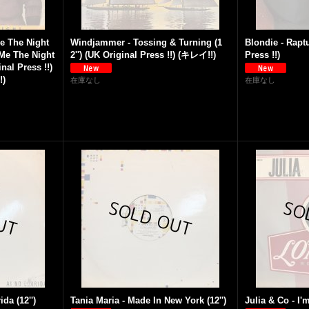
e The Night
Windjammer - Tossing & Turning (1
Blondie - Raptu
 Me The Night
2'') (UK Original Press !!) (キレイ!!)
Press !!)
nal Press !!)
)
在庫なし
在庫なし
da (12'')
Tania Maria - Made In New York (12'')
Julia & Co - I'