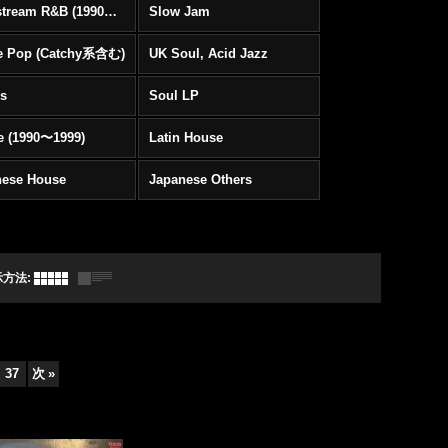
Mainstream R&B (1990〜1999)
Slow Jam
e Pop (Catchy系含む)
UK Soul, Acid Jazz
rs
Soul LP
e (1990〜1999)
Latin House
nese House
Japanese Others
示方法
:
37
次
»