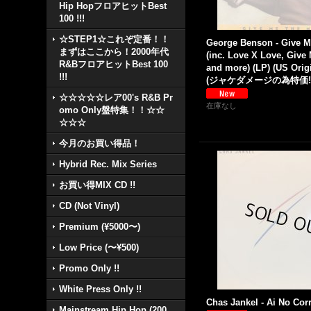
Hip HopフロアヒットBest
100 !!!
☆STEP1☆これぞ定番！！
George Benson - Give M
まずはここから！2000年代
(inc. Love X Love, Give
R&BフロアヒットBest 100
and more) (LP) (US Origi
!!!
(ジャケダメージの為特価!!
☆☆☆☆☆レア00's R&B Pr
在庫なし
omo Only盤特集！！☆☆
☆☆☆
今月のお買い得品！
Hybrid Rec. Mix Series
お買い得MIX CD !!
CD (Not Vinyl)
Premium (¥5000〜)
Low Price (〜¥500)
Promo Only !!
White Press Only !!
Chas Jankel - Ai No Corri
Mainstream Hip Hop (200