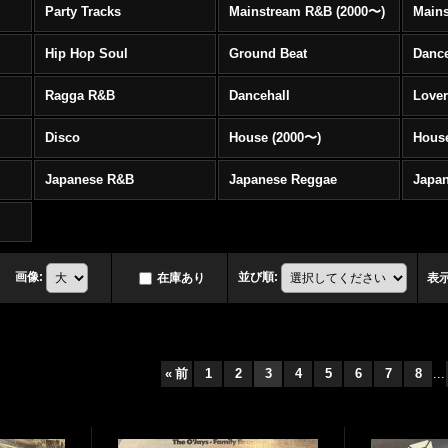
Party Tracks
Mainstream R&B (2000〜)
Hip Hop Soul
Ground Beat
Danc
Ragga R&B
Dancehall
Love
Disco
House (2000〜)
Hous
Japanese R&B
Japanese Reggae
Japa
画像
:
並び順
:
在庫あり
表
«
前
1
2
3
4
5
6
7
8
...