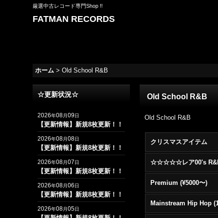
厳選中古レコード専門Shop !!
FATMAN RECORDS
ホーム
>
Old School R&B
☆更新状況☆
Old School R&B
2026
08
09
年
月
日
Old School R&B
【更新情報】新規8枚更新！！
2026
08
08
年
月
日
クリスマスアイテム
【更新情報】新規8枚更新！！
2026
08
07
年
月
日
【更新情報】新規8枚更新！！
Premium (¥5000〜)
2026
08
06
年
月
日
【更新情報】新規8枚更新！！
2026
08
05
年
月
日
【更新情報】新規8枚更新！！