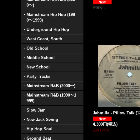
0〜)
在庫なし
Mainstream Hip Hop (199
0〜1999)
Underground Hip Hop
West Coast, South
Old School
Middle School
New School
Party Tracks
Mainstream R&B (2000〜)
Mainstream R&B (1990〜1
999)
Slow Jam
Jahmilla - Pillow Talk (12
New Jack Swing
4,300円
(税込)
Hip Hop Soul
在庫わずか
Ground Beat