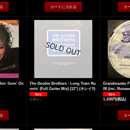
hin' Goin' On
The Doobie Brothers - Long Train Ru
Grandmaster Fl
nnin' (Full Guiter Mix) (12'') (キレイ!!)
00 (inc. Runawa
1,100円
(税込)
在庫なし
在庫わずか