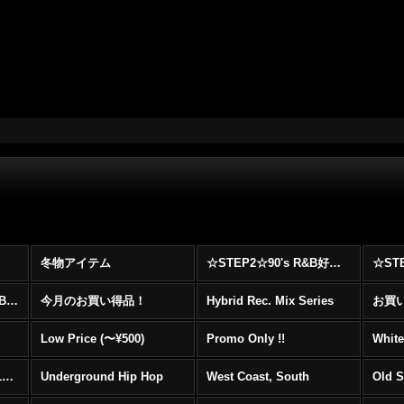
冬物アイテム
☆STEP2☆90's R&B好きに自信を持ってオススメ出来る00's R&B Best 100 !!!
☆☆☆☆☆レア00's R&B Promo Only盤特集！！☆☆☆☆☆
今月のお買い得品！
Hybrid Rec. Mix Series
お買い得
Low Price (〜¥500)
Promo Only !!
White
Mainstream Hip Hop (1990〜1999)
Underground Hip Hop
West Coast, South
Old 