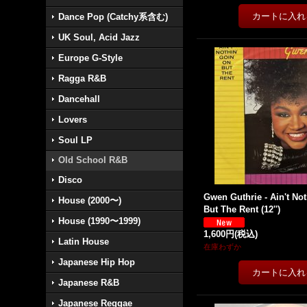
Dance Pop (Catchy系含む)
UK Soul, Acid Jazz
Europe G-Style
Ragga R&B
Dancehall
Lovers
Soul LP
Old School R&B
Disco
Gwen Guthrie - Ain't Not
House (2000〜)
But The Rent (12'')
House (1990〜1999)
1,600円
(税込)
Latin House
在庫わずか
Japanese Hip Hop
Japanese R&B
Japanese Reggae