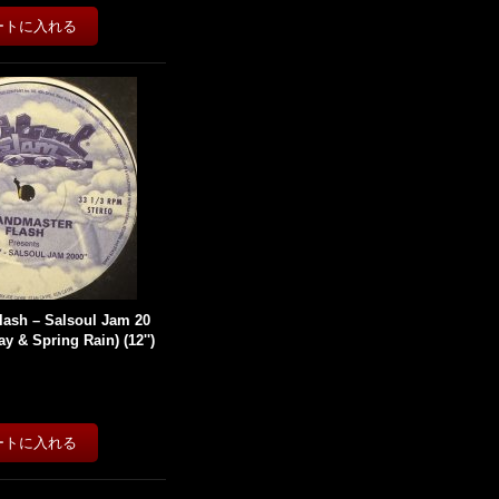
ash ‎– Salsoul Jam 20
y & Spring Rain) (12'')