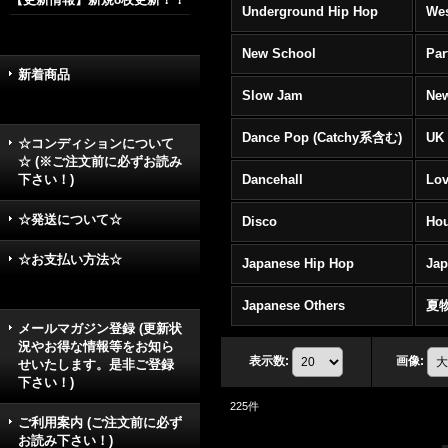
Underground Hip Hop
Wes
New School
Par
新着商品
Slow Jam
New
Dance Pop (Catchy系含む)
UK 
☆コンディションについて
☆ (※ご注文前に必ずお読み
下さい！)
Dancehall
Lov
☆発送について☆
Disco
Hou
☆お支払い方法☆
Japanese Hip Hop
Ja
Japanese Others
夏
メールマガジン登録 (更新状
況やお得な情報等をお知ら
表示数
:
画像
:
せいたします。是非ご登録
下さい！)
225
件
ご利用案内 (ご注文前に必ず
お読み下さい！)