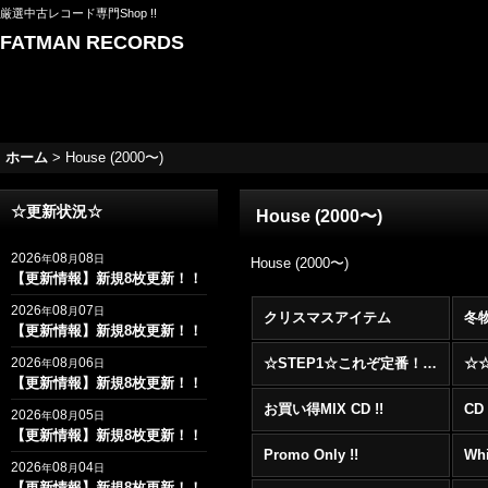
厳選中古レコード専門Shop !!
FATMAN RECORDS
ホーム
>
House (2000〜)
☆更新状況☆
House (2000〜)
2026
08
08
年
月
日
House (2000〜)
【更新情報】新規8枚更新！！
2026
08
07
年
月
日
クリスマスアイテム
冬
【更新情報】新規8枚更新！！
2026
08
06
☆STEP1☆これぞ定番！！まずはここから！2000年代R&BフロアヒットBest 100 !!!
年
月
日
【更新情報】新規8枚更新！！
お買い得MIX CD !!
CD 
2026
08
05
年
月
日
【更新情報】新規8枚更新！！
Promo Only !!
Whi
2026
08
04
年
月
日
【更新情報】新規8枚更新！！