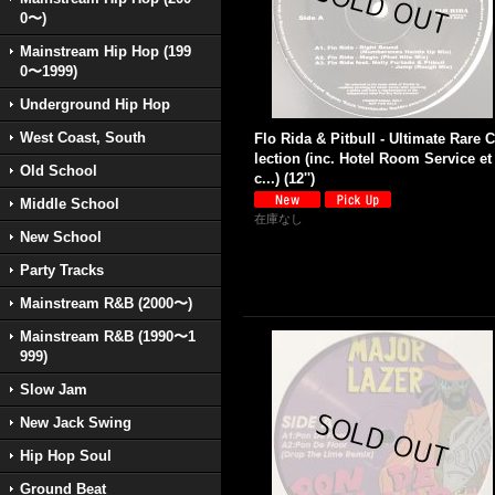
0〜)
Mainstream Hip Hop (199
0〜1999)
Underground Hip Hop
West Coast, South
Flo Rida & Pitbull - Ultimate Rare C
lection (inc. Hotel Room Service et
Old School
c...) (12'')
Middle School
在庫なし
New School
Party Tracks
Mainstream R&B (2000〜)
Mainstream R&B (1990〜1
999)
Slow Jam
New Jack Swing
Hip Hop Soul
Ground Beat