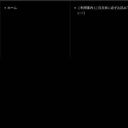
ホーム
ご利用案内 (ご注文前に必ずお読み
い！)