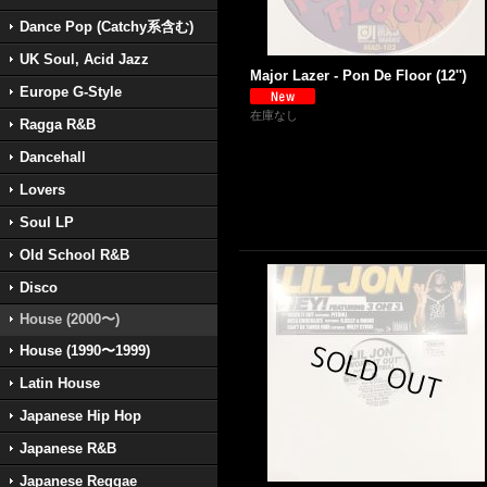
Dance Pop (Catchy系含む)
UK Soul, Acid Jazz
Major Lazer - Pon De Floor (12'')
Europe G-Style
在庫なし
Ragga R&B
Dancehall
Lovers
Soul LP
Old School R&B
Disco
House (2000〜)
House (1990〜1999)
Latin House
Japanese Hip Hop
Japanese R&B
Japanese Reggae