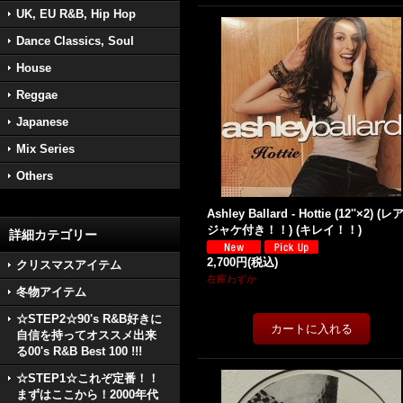
UK, EU R&B, Hip Hop
Dance Classics, Soul
House
Reggae
Japanese
Mix Series
Others
Ashley Ballard - Hottie (12''×2) (
ジャケ付き！！) (キレイ！！)
詳細カテゴリー
2,700円
(税込)
クリスマスアイテム
在庫わずか
冬物アイテム
☆STEP2☆90's R&B好きに
自信を持ってオススメ出来
る00's R&B Best 100 !!!
☆STEP1☆これぞ定番！！
まずはここから！2000年代