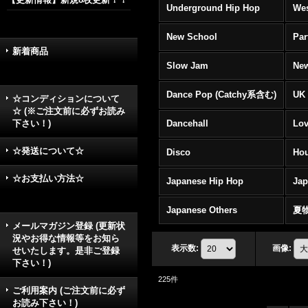
Underground Hip Hop
Wes
New School
Par
新着商品
Slow Jam
New
Dance Pop (Catchy系含む)
UK 
☆コンディションについて
☆ (※ご注文前に必ずお読み
下さい！)
Dancehall
Lov
☆発送について☆
Disco
Hou
☆お支払い方法☆
Japanese Hip Hop
Ja
Japanese Others
夏
メールマガジン登録 (更新状
況やお得な情報等をお知ら
表示数
:
画像
:
せいたします。是非ご登録
下さい！)
225
件
ご利用案内 (ご注文前に必ず
お読み下さい！)