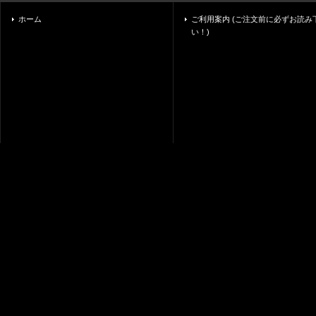
ホーム
ご利用案内 (ご注文前に必ずお読み
い！)