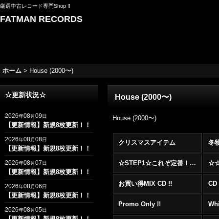
厳選中古レコード専門Shop !!
FATMAN RECORDS
ホーム
>
House (2000〜)
☆更新状況☆
House (2000〜)
2026
08
09
年
月
日
House (2000〜)
【更新情報】新規8枚更新！！
2026
08
08
年
月
日
クリスマスアイテム
冬
【更新情報】新規8枚更新！！
2026
08
07
☆STEP1☆これぞ定番！！まずはここから！2000年代R&BフロアヒットBest 100 !!!
年
月
日
【更新情報】新規8枚更新！！
お買い得MIX CD !!
CD 
2026
08
06
年
月
日
【更新情報】新規8枚更新！！
Promo Only !!
Whi
2026
08
05
年
月
日
【更新情報】新規8枚更新！！