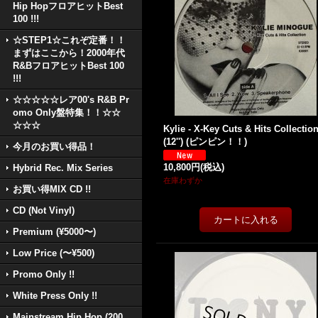
Hip HopフロアヒットBest
100 !!!
☆STEP1☆これぞ定番！！
まずはここから！2000年代
R&BフロアヒットBest 100
!!!
☆☆☆☆☆レア00's R&B Pr
omo Only盤特集！！☆☆
☆☆☆
Kylie - X-Key Cuts & Hits Collectio
(12'') (ピンピン！！)
今月のお買い得品！
10,800円
(税込)
Hybrid Rec. Mix Series
在庫わずか
お買い得MIX CD !!
CD (Not Vinyl)
Premium (¥5000〜)
Low Price (〜¥500)
Promo Only !!
White Press Only !!
Mainstream Hip Hop (200