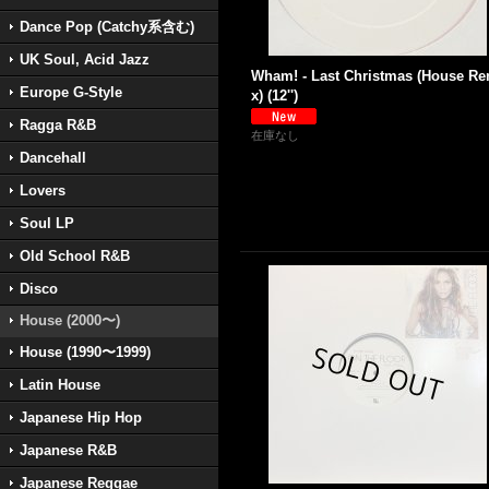
Dance Pop (Catchy系含む)
UK Soul, Acid Jazz
Wham! - Last Christmas (House Re
Europe G-Style
x) (12'')
Ragga R&B
在庫なし
Dancehall
Lovers
Soul LP
Old School R&B
Disco
House (2000〜)
House (1990〜1999)
Latin House
Japanese Hip Hop
Japanese R&B
Japanese Reggae