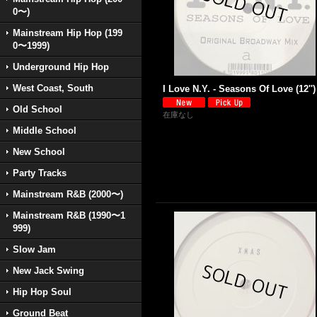
0〜)
Mainstream Hip Hop (199
0〜1999)
Underground Hip Hop
West Coast, South
I Love N.Y. - Seasons Of Love (12'')
Old School
在庫なし
Middle School
New School
Party Tracks
Mainstream R&B (2000〜)
Mainstream R&B (1990〜1
999)
Slow Jam
New Jack Swing
Hip Hop Soul
Ground Beat