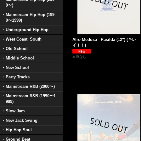
0〜)
Mainstream Hip Hop (199
0〜1999)
Underground Hip Hop
West Coast, South
Afro Medusa - Pasilda (12'') (キレ
イ！！)
Old School
在庫なし
Middle School
New School
Party Tracks
Mainstream R&B (2000〜)
Mainstream R&B (1990〜1
999)
Slow Jam
New Jack Swing
Hip Hop Soul
Ground Beat