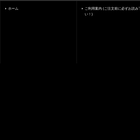
ホーム
ご利用案内 (ご注文前に必ずお読み
い！)