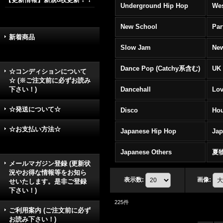
Underground Hip Hop
Wes
New School
Par
新着商品
Slow Jam
New
Dance Pop (Catchy系含む)
UK 
☆コンディションについて
☆ (※ご注文前に必ずお読み
下さい！)
Dancehall
Lov
☆発送について☆
Disco
Hou
☆お支払い方法☆
Japanese Hip Hop
Ja
Japanese Others
夏
メールマガジン登録 (更新状
況やお得な情報等をお知ら
表示数
:
画像
:
せいたします。是非ご登録
下さい！)
225
件
ご利用案内 (ご注文前に必ず
お読み下さい！)