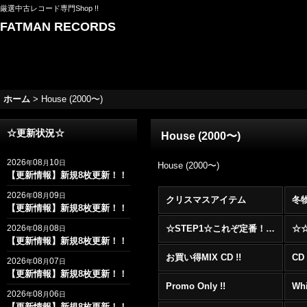
厳選中古レコード専門Shop !!
FATMAN RECORDS
ホーム
>
House (2000〜)
☆更新状況☆
House (2000〜)
2026
08
10
年
月
日
House (2000〜)
【更新情報】新規8枚更新！！
2026
08
09
年
月
日
クリスマスアイテム
冬
【更新情報】新規8枚更新！！
2026
08
08
☆STEP1☆これぞ定番！！まずはここから！2000年代R&BフロアヒットBest 100 !!!
年
月
日
【更新情報】新規8枚更新！！
お買い得MIX CD !!
CD 
2026
08
07
年
月
日
【更新情報】新規8枚更新！！
Promo Only !!
Whi
2026
08
06
年
月
日
【更新情報】新規8枚更新！！