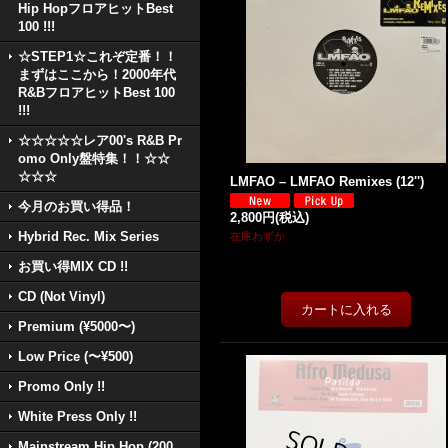
Hip HopフロアヒットBest
100 !!!
☆STEP1☆これぞ定番！！
まずはここから！2000年代
R&BフロアヒットBest 100
!!!
☆☆☆☆☆レア00's R&B Pr
omo Only盤特集！！☆☆
☆☆☆
LMFAO – LMFAO Remixes (12'')
今月のお買い得品！
2,800円
(税込)
Hybrid Rec. Mix Series
在庫わずか
お買い得MIX CD !!
CD (Not Vinyl)
Premium (¥5000〜)
Low Price (〜¥500)
Promo Only !!
White Press Only !!
Mainstream Hip Hop (200