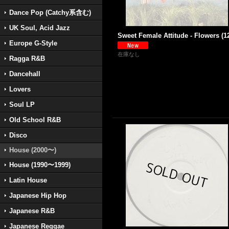
Dance Pop (Catchy系含む)
UK Soul, Acid Jazz
Sweet Female Attitude - Flowers (12
Europe G-Style
在庫なし
Ragga R&B
Dancehall
Lovers
Soul LP
Old School R&B
Disco
House (2000〜)
House (1990〜1999)
Latin House
Japanese Hip Hop
Japanese R&B
Japanese Reggae