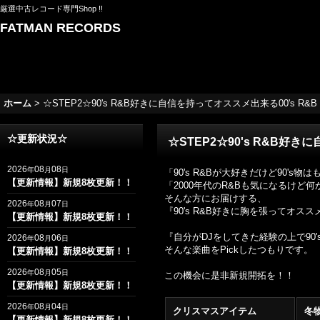
厳選中古レコード専門Shop !!
FATMAN RECORDS
ホーム
>
☆STEP2☆90's R&B好きに自信を持ってオススメ出来る00's R&B Best
☆更新状況☆
☆STEP2☆90's R&B好きに自
2026
08
08
年
月
日
「90's R&Bが大好きだけど90's
【更新情報】新規8枚更新！！
「2000年代のR&Bも気になるけど
そんな方にお届けする、
2026
08
07
年
月
日
『90's R&B好きに胸を張ってオスス
【更新情報】新規8枚更新！！
『自分がDJをしてきた経験の上で90
2026
08
06
年
月
日
そんな楽曲をPickしたつもりです。
【更新情報】新規8枚更新！！
2026
08
05
年
月
日
この機会に是非新規開拓を！！
【更新情報】新規8枚更新！！
2026
08
04
年
月
日
クリスマスアイテム
冬
【更新情報】新規8枚更新！！