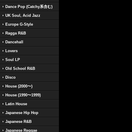
Dance Pop (Catchy系含む)
UK Soul, Acid Jazz
Europe G-Style
Ragga R&B
Dancehall
Lovers
Soul LP
Old School R&B
Disco
House (2000〜)
House (1990〜1999)
Latin House
Japanese Hip Hop
Japanese R&B
Japanese Reggae