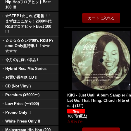
Hip HopフロアヒットBest
100 !!!
☆STEP1☆これぞ定番！！
まずはここから！2000年代
R&BフロアヒットBest 100
!!!
☆☆☆☆☆レア00's R&B Pr
omo Only盤特集！！☆☆
☆☆☆
今月のお買い得品！
Hybrid Rec. Mix Series
お買い得MIX CD !!
CD (Not Vinyl)
Premium (¥5000〜)
KiKi - Just Until Album Sampler (in
Let Go, That Thing, Church Nite et
Low Price (〜¥500)
c...) (12'')
Promo Only !!
700円
(税込)
White Press Only !!
在庫わずか
Mainstream Hip Hop (200