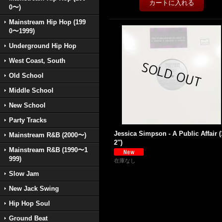
0〜)
Mainstream Hip Hop (199
0〜1999)
Underground Hip Hop
West Coast, South
Old School
Middle School
New School
Party Tracks
Jessica Simpson - A Public Affair (
Mainstream R&B (2000〜)
2'')
Mainstream R&B (1990〜1
999)
在庫なし
Slow Jam
New Jack Swing
Hip Hop Soul
Ground Beat