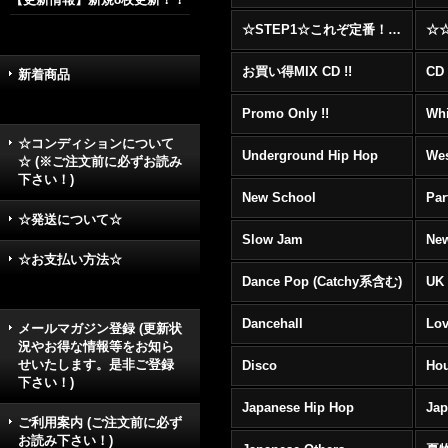
☆STEP1☆これぞ定番！！まずはここから！2000年代R&BフロアヒットBest 100 !!!
お買い得MIX CD !!
CD 
新着商品
Promo Only !!
Whi
☆コンディションについて
Underground Hip Hop
Wes
☆ (※ご注文前に必ずお読み
下さい！)
New School
Par
☆発送について☆
Slow Jam
New
☆お支払い方法☆
Dance Pop (Catchy系含む)
UK 
Dancehall
Lov
メールマガジン登録 (更新状
況やお得な情報等をお知ら
せいたします。是非ご登録
Disco
Hou
下さい！)
Japanese Hip Hop
Ja
ご利用案内 (ご注文前に必ず
お読み下さい！)