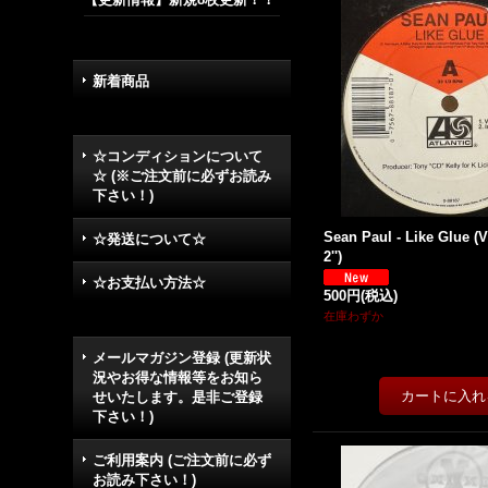
新着商品
☆コンディションについて
☆ (※ご注文前に必ずお読み
下さい！)
Sean Paul - Like Glue (V
☆発送について☆
2'')
☆お支払い方法☆
500円
(税込)
在庫わずか
メールマガジン登録 (更新状
況やお得な情報等をお知ら
せいたします。是非ご登録
下さい！)
ご利用案内 (ご注文前に必ず
お読み下さい！)