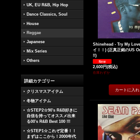
UK, EU R&B, Hip Hop
Dance Classics, Soul
House
Reggae
Japanese
Shinehead - Try My Love
イ！！) (正真正銘のUS Orig
Mix Series
!!)
Others
2,600円
(税込)
在庫わずか
詳細カテゴリー
クリスマスアイテム
冬物アイテム
☆STEP2☆90's R&B好きに
自信を持ってオススメ出来
る00's R&B Best 100 !!!
☆STEP1☆これぞ定番！！
まずはここから！2000年代