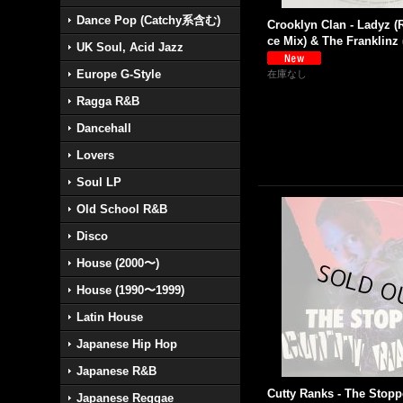
Dance Pop (Catchy系含む)
Crooklyn Clan - Ladyz 
ce Mix) & The Franklinz (
UK Soul, Acid Jazz
Europe G-Style
在庫なし
Ragga R&B
Dancehall
Lovers
Soul LP
Old School R&B
Disco
House (2000〜)
House (1990〜1999)
Latin House
Japanese Hip Hop
Japanese R&B
Cutty Ranks - The Stopp
Japanese Reggae