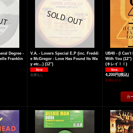
eral Degree -
V.A. - Lovers Special E.P (inc. Freddi
UB40 - (I Can't
lle Franklin
e McGregor - Love Has Found Its Wa
With You (12'')
y etc...) (12'')
(キレイ！！)
4,200円
(税込)
在庫なし
在庫わずか