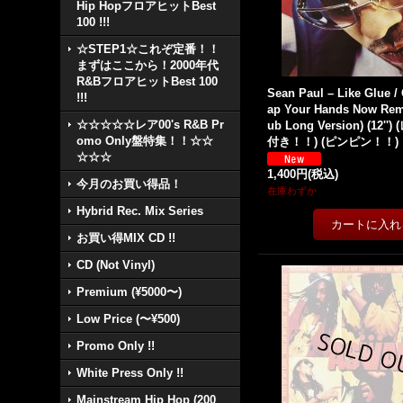
Hip HopフロアヒットBest
100 !!!
☆STEP1☆これぞ定番！！
まずはここから！2000年代
R&BフロアヒットBest 100
Sean Paul – Like Glue / 
!!!
ap Your Hands Now Remi
☆☆☆☆☆レア00's R&B Pr
ub Long Version) (12
omo Only盤特集！！☆☆
付き！！) (ピンピン！！)
☆☆☆
1,400円
(税込)
今月のお買い得品！
在庫わずか
Hybrid Rec. Mix Series
お買い得MIX CD !!
CD (Not Vinyl)
Premium (¥5000〜)
Low Price (〜¥500)
Promo Only !!
White Press Only !!
Mainstream Hip Hop (200