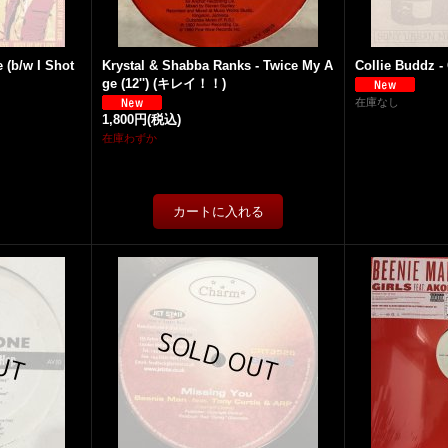
 (b/w I Shot
Krystal & Shabba Ranks - Twice My A
Collie Buddz -
ge (12'') (キレイ！！)
在庫なし
1,800円
(税込)
在庫わずか