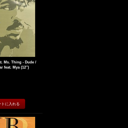
t. Ms. Thing - Dude /
 feat. Mya (12'')