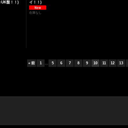
きUK盤！！)
イ！！)
在庫なし
«
前
1
...
5
6
7
8
9
10
11
12
13