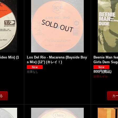
ideo Mix) (1
Los Del Rio - Macarena (Bayside Boy
Beenie Man fea
s Mix) (12'') (キレイ！)
Girls Dem Sugar
800円
(税込)
在庫なし
在庫わずか