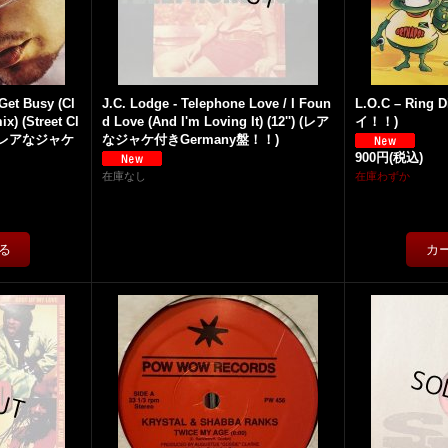
Get Busy (Cl
J.C. Lodge - Telephone Love / I Foun
L.O.C ‎– Ring 
x) (Street Cl
d Love (And I'm Loving It) (12'') (レア
イ！！)
'') (レアなジャケ
なジャケ付きGermany盤！！)
900円
(税込)
在庫なし
在庫わずか