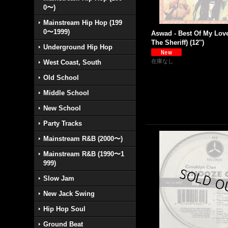
0〜)
Mainstream Hip Hop (199
0〜1999)
Aswad - Best Of My Love
The Sheriff) (12'')
Underground Hip Hop
在庫なし
West Coast, South
Old School
Middle School
New School
Party Tracks
Mainstream R&B (2000〜)
Mainstream R&B (1990〜1
999)
Slow Jam
New Jack Swing
Hip Hop Soul
Ground Beat