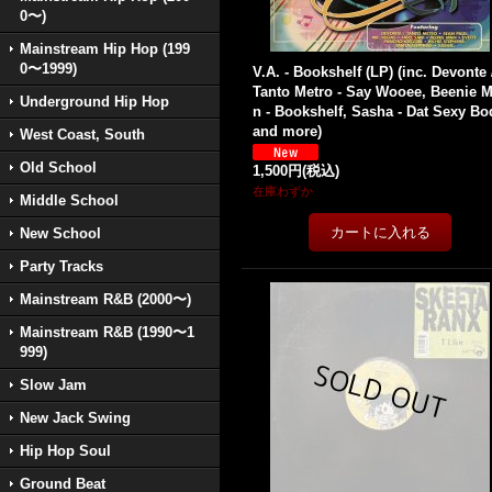
0〜)
Mainstream Hip Hop (199
0〜1999)
V.A. - Bookshelf (LP) (inc. Devonte 
Tanto Metro - Say Wooee, Beenie 
Underground Hip Hop
n - Bookshelf, Sasha - Dat Sexy Bo
and more)
West Coast, South
Old School
1,500円
(税込)
在庫わずか
Middle School
New School
Party Tracks
Mainstream R&B (2000〜)
Mainstream R&B (1990〜1
999)
Slow Jam
New Jack Swing
Hip Hop Soul
Ground Beat