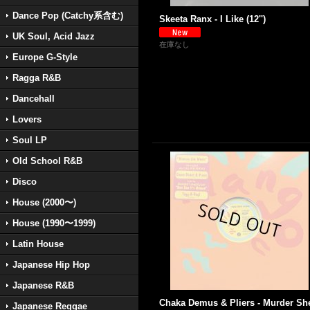
Dance Pop (Catchy系含む)
Skeeta Ranx - I Like (12'')
UK Soul, Acid Jazz
在庫なし
Europe G-Style
Ragga R&B
Dancehall
Lovers
Soul LP
Old School R&B
Disco
House (2000〜)
House (1990〜1999)
Latin House
Japanese Hip Hop
Japanese R&B
Chaka Demus & Pliers - Murder Sh
Japanese Reggae