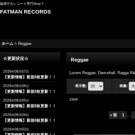
厳選中古レコード専門Shop !!
FATMAN RECORDS
ホーム
>
Reggae
☆更新状況☆
Reggae
2026
08
07
年
月
日
Lovers Reggae, Dancehall, Ra
【更新情報】新規8枚更新！！
2026
08
06
表示数
:
画像
:
年
月
日
【更新情報】新規8枚更新！！
339
件
2026
08
05
年
月
日
【更新情報】新規8枚更新！！
2026
08
04
«
前
1
...
年
月
日
【更新情報】新規8枚更新！！
2026
08
03
年
月
日
【更新情報】新規8枚更新！！