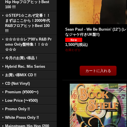
Hip HopフロアヒットBest
100 !!!
☆STEP1☆これぞ定番！！
まずはここから！2000年代
R&BフロアヒットBest 100
Sean Paul - We Be Burnin' (12'') (
!!!
なジャケ付きUK盤!!)
☆☆☆☆☆レア00's R&B Pr
omo Only盤特集！！☆☆
1,500円
(税込)
☆☆☆
在庫わずか
今月のお買い得品！
Hybrid Rec. Mix Series
お買い得MIX CD !!
CD (Not Vinyl)
Premium (¥5000〜)
Low Price (〜¥500)
Promo Only !!
White Press Only !!
Mainstream Hip Hop (200