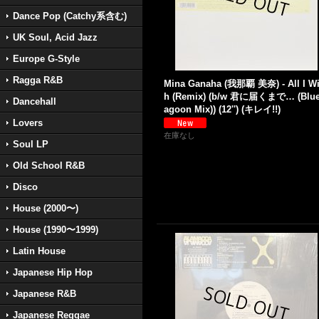
Dance Pop (Catchy系含む)
UK Soul, Acid Jazz
Europe G-Style
Ragga R&B
Mina Ganaha (我那覇 美奈) - All I W
h (Remix) (b/w 君に届くまで… (Blue
Dancehall
agoon Mix)) (12'') (キレイ!!)
Lovers
在庫なし
Soul LP
Old School R&B
Disco
House (2000〜)
House (1990〜1999)
Latin House
Japanese Hip Hop
Japanese R&B
Japanese Reggae