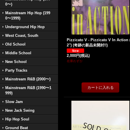
0〜)
Mainstream Hip Hop (199
0〜1999)
Underground Hip Hop
West Coast, South
Pizzicato V - Pizzicato V In Action 
Old School
2'') (奇跡の新品未開封!!)
Middle School
2,000円
(税込)
在庫わずか
New School
Party Tracks
Mainstream R&B (2000〜)
Mainstream R&B (1990〜1
999)
Slow Jam
New Jack Swing
Hip Hop Soul
Ground Beat