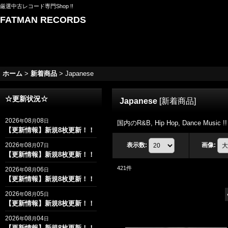
厳選中古レコード専門Shop !!
FATMAN RECORDS
ホーム
>
新着商品
>
Japanese
☆更新状況☆
Japanese
[
新着商品
]
2026
08
08
年
月
日
国内のR&B, Hip Hop, Dance Music !!
【更新情報】新規8枚更新！！
2026
08
07
表示数
:
画像
:
年
月
日
【更新情報】新規8枚更新！！
421
件
2026
08
06
年
月
日
【更新情報】新規8枚更新！！
2026
08
05
年
月
日
【更新情報】新規8枚更新！！
2026
08
04
年
月
日
【更新情報】新規8枚更新！！