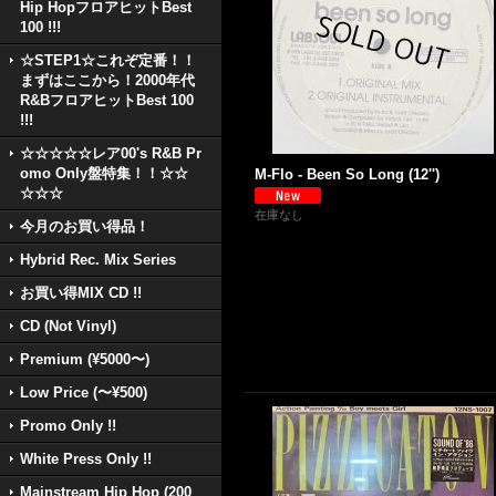
Hip HopフロアヒットBest
100 !!!
☆STEP1☆これぞ定番！！
まずはここから！2000年代
R&BフロアヒットBest 100
!!!
☆☆☆☆☆レア00's R&B Pr
omo Only盤特集！！☆☆
M-Flo - Been So Long (12'')
☆☆☆
在庫なし
今月のお買い得品！
Hybrid Rec. Mix Series
お買い得MIX CD !!
CD (Not Vinyl)
Premium (¥5000〜)
Low Price (〜¥500)
Promo Only !!
White Press Only !!
Mainstream Hip Hop (200