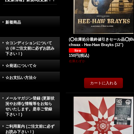
新着商品
(⭕️在庫処分最終値引きセール品⭕️)Bu
☆コンディションについて
chwax - Hee-Haw Brayks (12'')
☆ (※ご注文前に必ずお読み
下さい！)
150円
(税込)
在庫わずか
☆発送について☆
☆お支払い方法☆
メールマガジン登録 (更新状
況やお得な情報等をお知ら
せいたします。是非ご登録
下さい！)
ご利用案内 (ご注文前に必ず
お読み下さい！)