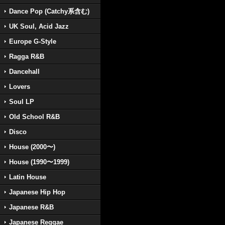
Dance Pop (Catchy系含む)
UK Soul, Acid Jazz
Europe G-Style
Ragga R&B
Dancehall
Lovers
Soul LP
Old School R&B
Disco
House (2000〜)
House (1990〜1999)
Latin House
Japanese Hip Hop
Japanese R&B
Japanese Reggae