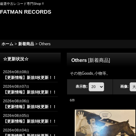
厳選中古レコード専門Shop !!
FATMAN RECORDS
ホーム
>
新着商品
>
Others
☆更新状況☆
Others
[
新着商品
]
2026
08
08
年
月
日
その他Goods,小物等。
【更新情報】新規8枚更新！！
2026
08
07
表示数
:
画像
:
年
月
日
【更新情報】新規8枚更新！！
6
件
2026
08
06
年
月
日
【更新情報】新規8枚更新！！
2026
08
05
年
月
日
【更新情報】新規8枚更新！！
2026
08
04
年
月
日
【更新情報】新規8枚更新！！