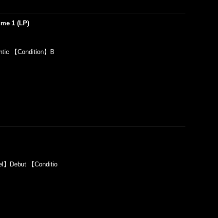
ume 1 (LP)
tic 【Condition】B
el】Debut 【Conditio