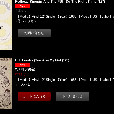
Redhead Kingpin And The FBI - Do The Right Thing (12'')
在庫なし
【Media】Vinyl 12'' Single 【Year】1989 【Press】US 【Label】V
(薄いスリキズ…
D.J. Fresh - (You Are) My Girl (12'')
2,300円
(税込)
在庫わずか
【Media】Vinyl 12'' Single 【Year】1988 【Press】US 【Label】Pl
n】A-〜B …