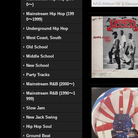
0〜)
Mainstream Hip Hop (199
0〜1999)
Underground Hip Hop
West Coast, South
Old School
Middle School
New School
Party Tracks
Mainstream R&B (2000〜)
Mainstream R&B (1990〜1
999)
Slow Jam
New Jack Swing
Hip Hop Soul
Ground Beat