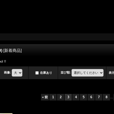
9)
[
新着商品
]
ol !!
画像
:
並び順
:
在庫あり
表
«
前
1
2
3
4
5
6
7
8
...