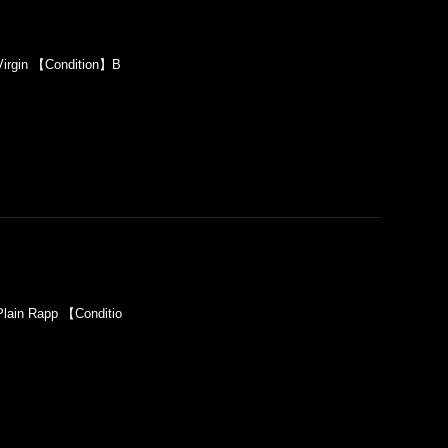
irgin 【Condition】B
ain Rapp 【Conditio