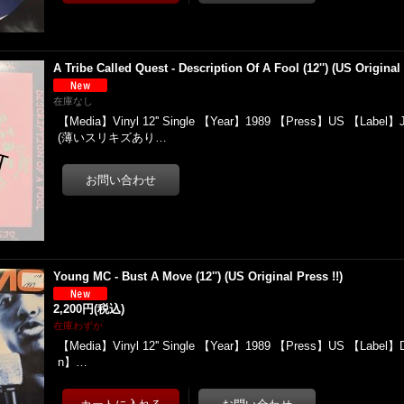
A Tribe Called Quest - Description Of A Fool (12'') (US Original 
在庫なし
【Media】Vinyl 12'' Single 【Year】1989 【Press】US 【Label】J
(薄いスリキズあり…
Young MC - Bust A Move (12'') (US Original Press !!)
2,200円
(税込)
在庫わずか
【Media】Vinyl 12'' Single 【Year】1989 【Press】US 【Label】De
n】…