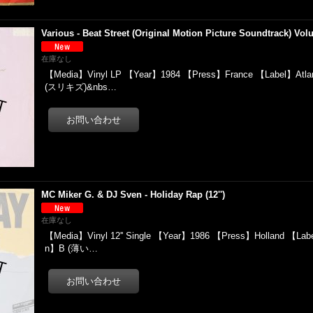
Various - Beat Street (Original Motion Picture Soundtrack) Vol
在庫なし
【Media】Vinyl LP 【Year】1984 【Press】France 【Label】Atlan
(スリキズ)&nbs…
MC Miker G. & DJ Sven - Holiday Rap (12'')
在庫なし
【Media】Vinyl 12'' Single 【Year】1986 【Press】Holland 【Lab
n】B (薄い…