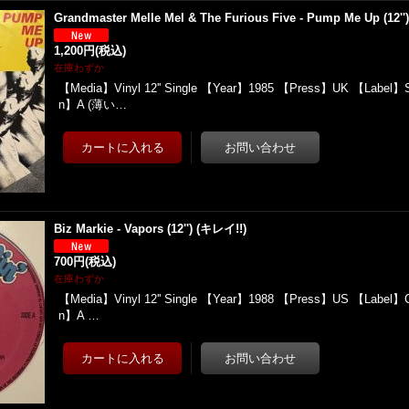
Grandmaster Melle Mel & The Furious Five - Pump Me Up (12''
1,200円
(税込)
在庫わずか
【Media】Vinyl 12'' Single 【Year】1985 【Press】UK 【Label】Sug
n】A (薄い…
Biz Markie - Vapors (12'') (キレイ!!)
700円
(税込)
在庫わずか
【Media】Vinyl 12'' Single 【Year】1988 【Press】US 【Label】Cold
n】A …