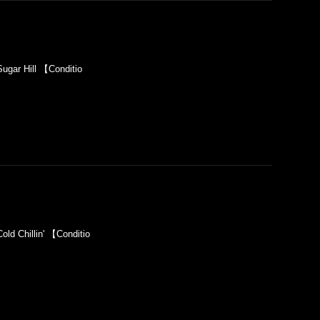
)
ar Hill 【Conditio
 Chillin' 【Conditio