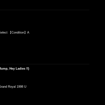
elect 【Condition】A
Rump, Hey Ladies !!)
rand Royal 1998 U