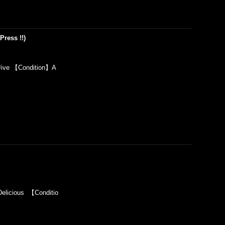
Press !!)
ive 【Condition】A
licious 【Conditio