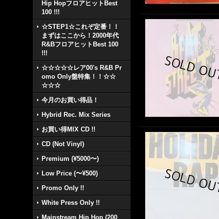
Hip HopフロアヒットBest
100 !!!
☆STEP1☆これぞ定番！！
まずはここから！2000年代
R&BフロアヒットBest 100
!!!
☆☆☆☆☆レア00's R&B Pr
omo Only盤特集！！☆☆
☆☆☆
今月のお買い得品！
Hybrid Rec. Mix Series
お買い得MIX CD !!
CD (Not Vinyl)
Premium (¥5000〜)
Low Price (〜¥500)
Promo Only !!
White Press Only !!
Mainstream Hip Hop (200