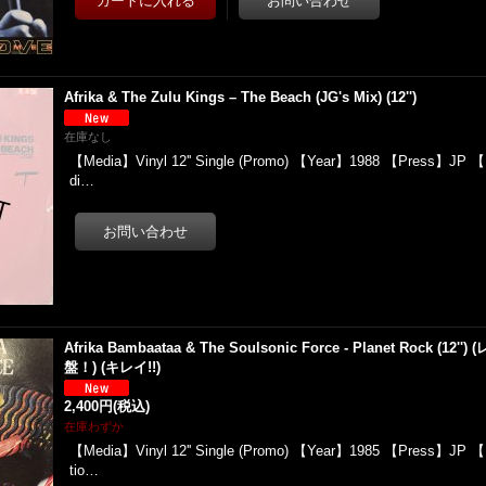
Afrika & The Zulu Kings – The Beach (JG's Mix) (12'')
在庫なし
【Media】Vinyl 12'' Single (Promo) 【Year】1988 【Press】JP 
di…
Afrika Bambaataa & The Soulsonic Force - Planet Rock (
盤！) (キレイ!!)
2,400円
(税込)
在庫わずか
【Media】Vinyl 12'' Single (Promo) 【Year】1985 【Press】JP
tio…