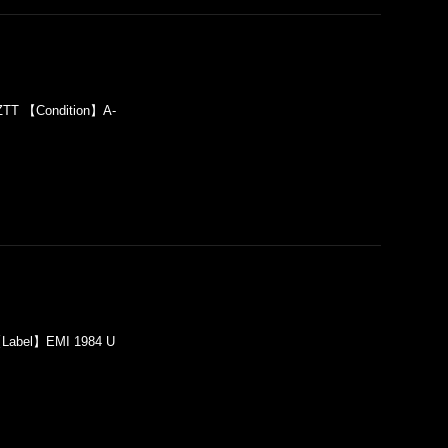
ZTT 【Condition】A-
【Label】EMI 1984 U