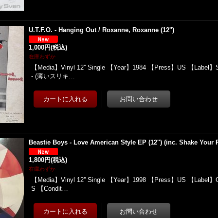
U.T.F.O. - Hanging Out / Roxanne, Roxanne (12'')
1,000円
(税込)
在庫わずか
【Media】Vinyl 12'' Single 【Year】1984 【Press】US 【Label】S
- (薄いスリキ…
Beastie Boys - Love American Style EP (12'') (inc. Shake Your 
1,800円
(税込)
在庫わずか
【Media】Vinyl 12'' Single 【Year】1998 【Press】US 【Label】G
S 【Condit…