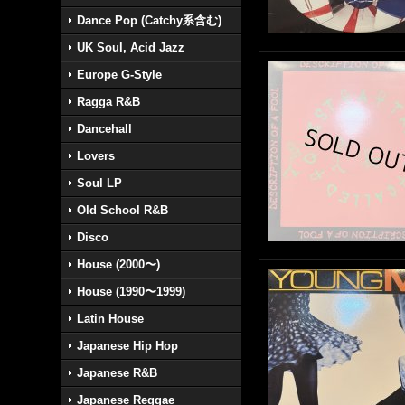
Dance Pop (Catchy系含む)
UK Soul, Acid Jazz
Europe G-Style
Ragga R&B
Dancehall
Lovers
Soul LP
Old School R&B
Disco
House (2000〜)
House (1990〜1999)
Latin House
Japanese Hip Hop
Japanese R&B
Japanese Reggae