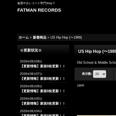
厳選中古レコード専門Shop !!
FATMAN RECORDS
ホーム
>
新着商品
>
US Hip Hop (〜1989)
☆更新状況☆
US Hip Hop (〜198
2026
08
08
年
月
日
Old School & Middle Scho
【更新情報】新規8枚更新！！
2026
08
07
表示数
:
年
月
日
【更新情報】新規8枚更新！！
188
件
2026
08
06
年
月
日
【更新情報】新規8枚更新！！
2026
08
05
年
月
日
【更新情報】新規8枚更新！！
2026
08
04
年
月
日
【更新情報】新規8枚更新！！