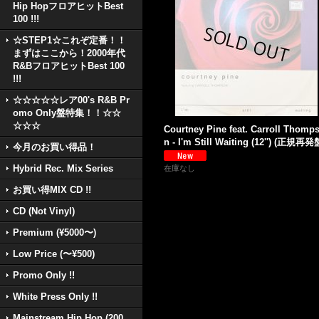
Hip HopフロアヒットBest
100 !!!
☆STEP1☆これぞ定番！！
まずはここから！2000年代
R&BフロアヒットBest 100
!!!
☆☆☆☆☆レア00's R&B Pr
omo Only盤特集！！☆☆
☆☆☆
Courtney Pine feat. Carroll Thomp
n - I'm Still Waiting (12'') (正規再発
今月のお買い得品！
Hybrid Rec. Mix Series
在庫なし
お買い得MIX CD !!
CD (Not Vinyl)
Premium (¥5000〜)
Low Price (〜¥500)
Promo Only !!
White Press Only !!
Mainstream Hip Hop (200