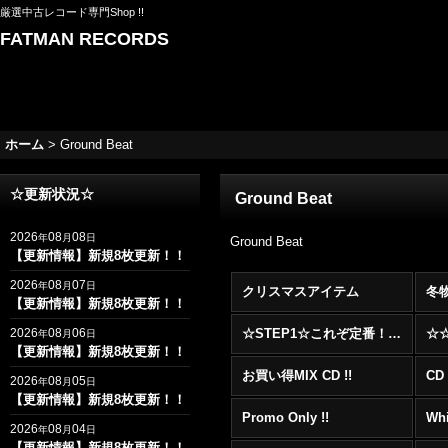
厳選中古レコード専門Shop !!
FATMAN RECORDS
ホーム
>
Ground Beat
☆更新状況☆
Ground Beat
2026
08
08
年
月
日
Ground Beat
【更新情報】新規8枚更新！！
2026
08
07
年
月
日
クリスマスアイテム
冬
【更新情報】新規8枚更新！！
2026
08
06
☆STEP1☆これぞ定番！！まずはここから！2000年代R&BフロアヒットBest 100 !!!
年
月
日
【更新情報】新規8枚更新！！
お買い得MIX CD !!
CD 
2026
08
05
年
月
日
【更新情報】新規8枚更新！！
Promo Only !!
Whi
2026
08
04
年
月
日
【更新情報】新規8枚更新！！