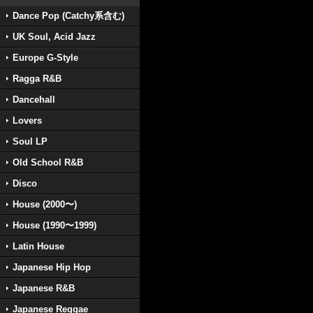
Dance Pop (Catchy系含む)
UK Soul, Acid Jazz
Europe G-Style
Ragga R&B
Dancehall
Lovers
Soul LP
Old School R&B
Disco
House (2000〜)
House (1990〜1999)
Latin House
Japanese Hip Hop
Japanese R&B
Japanese Reggae