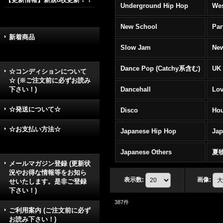
Underground Hip Hop
Wes
New School
Par
新着商品
Slow Jam
New
Dance Pop (Catchy系含む)
UK 
☆コンディションについて
☆ (※ご注文前に必ずお読み
下さい！)
Dancehall
Lov
☆発送について☆
Disco
Hou
☆お支払い方法☆
Japanese Hip Hop
Ja
Japanese Others
夏
メールマガジン登録 (更新状
況やお得な情報等をお知ら
表示数
:
画像
:
せいたします。是非ご登録
下さい！)
387
件
ご利用案内 (ご注文前に必ず
お読み下さい！)