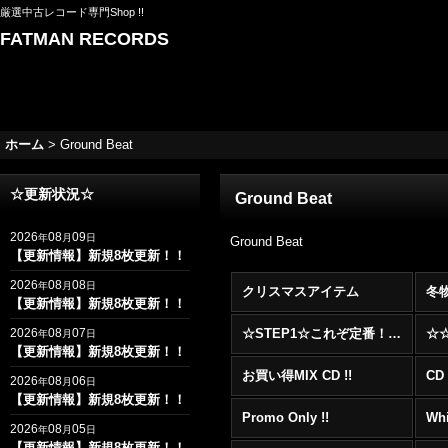
厳選中古レコード専門Shop !!
FATMAN RECORDS
ホーム
>
Ground Beat
☆更新状況☆
Ground Beat
2026
08
09
年
月
日
Ground Beat
【更新情報】新規8枚更新！！
2026
08
08
年
月
日
クリスマスアイテム
冬
【更新情報】新規8枚更新！！
2026
08
07
☆STEP1☆これぞ定番！！まずはここから！2000年代R&BフロアヒットBest 100 !!!
年
月
日
【更新情報】新規8枚更新！！
お買い得MIX CD !!
CD 
2026
08
06
年
月
日
【更新情報】新規8枚更新！！
Promo Only !!
Whi
2026
08
05
年
月
日
【更新情報】新規8枚更新！！