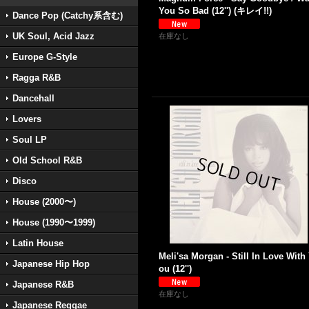
You So Bad (12'') (キレイ!!)
Dance Pop (Catchy系含む)
UK Soul, Acid Jazz
在庫なし
Europe G-Style
Ragga R&B
Dancehall
Lovers
Soul LP
Old School R&B
Disco
House (2000〜)
House (1990〜1999)
Latin House
Meli'sa Morgan - Still In Love With
Japanese Hip Hop
ou (12'')
Japanese R&B
在庫なし
Japanese Reggae