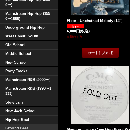
0〜)
Mainstream Hip Hop (199
0〜1999)
Floor - Unchained Melody (12'')
Underground Hip Hop
4,000円
(税込)
West Coast, South
在庫わずか
Old School
Middle School
New School
Party Tracks
Mainstream R&B (2000〜)
Mainstream R&B (1990〜1
999)
Slow Jam
New Jack Swing
Hip Hop Soul
Ground Beat
Magnum Force - Say Goodbye / Wa