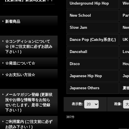
Underground Hip Hop
Wes
New School
Par
新着商品
Slow Jam
New
Dance Pop (Catchy系含む)
UK 
☆コンディションについて
☆ (※ご注文前に必ずお読み
下さい！)
Dancehall
Lov
☆発送について☆
Disco
Hou
☆お支払い方法☆
Japanese Hip Hop
Ja
Japanese Others
夏
メールマガジン登録 (更新状
況やお得な情報等をお知ら
表示数
:
画像
:
せいたします。是非ご登録
下さい！)
387
件
ご利用案内 (ご注文前に必ず
お読み下さい！)