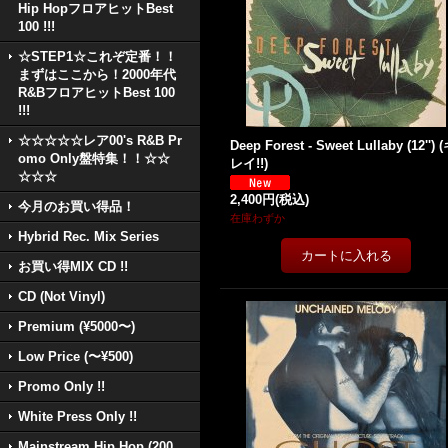
Hip HopフロアヒットBest
100 !!!
☆STEP1☆これぞ定番！！
まずはここから！2000年代
R&BフロアヒットBest 100
!!!
☆☆☆☆☆レア00's R&B Pr
Deep Forest - Sweet Lullaby (12'') 
omo Only盤特集！！☆☆
レイ!!)
☆☆☆
2,400円
(税込)
今月のお買い得品！
在庫わずか
Hybrid Rec. Mix Series
お買い得MIX CD !!
CD (Not Vinyl)
Premium (¥5000〜)
Low Price (〜¥500)
Promo Only !!
White Press Only !!
Mainstream Hip Hop (200