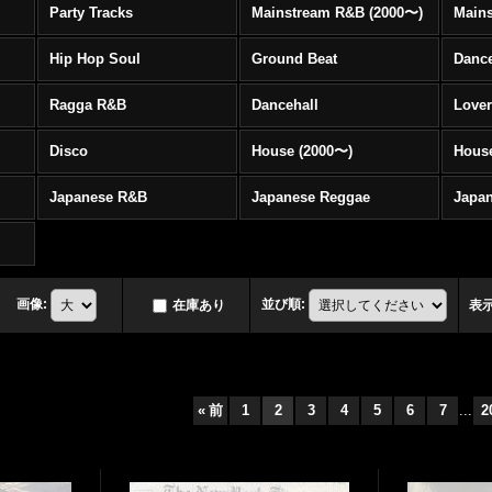
Party Tracks
Mainstream R&B (2000〜)
Hip Hop Soul
Ground Beat
Danc
Ragga R&B
Dancehall
Love
Disco
House (2000〜)
Hous
Japanese R&B
Japanese Reggae
Japa
画像
:
並び順
:
在庫あり
表
«
前
1
2
3
4
5
6
7
...
2