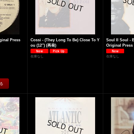
iginal Press
Cossi - (They Long To Be) Close To Y
Soul II Soul - B
ou (12'') (再発)
Original Press 
在庫なし
在庫なし