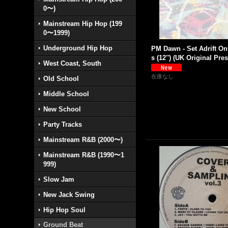
0〜)
Mainstream Hip Hop (199
0〜1999)
Underground Hip Hop
PM Dawn - Set Adrift O
s (12'') (UK Original Pres
West Coast, South
在庫なし
Old School
Middle School
New School
Party Tracks
Mainstream R&B (2000〜)
Mainstream R&B (1990〜1
999)
Slow Jam
New Jack Swing
Hip Hop Soul
Ground Beat