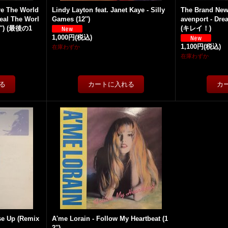
re The World
Lindy Layton feat. Janet Kaye - Silly
The Brand New 
eal The Worl
Games (12'')
avenport - Dre
2'') (最後の1
(キレイ！)
1,000円
(税込)
1,100円
(税込)
在庫わずか
在庫わずか
se Up (Remix
A'me Lorain - Follow My Heartbeat (1
2'')