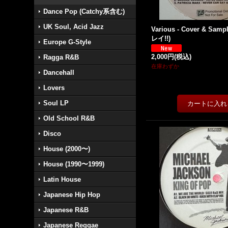
Dance Pop (Catchy系含む)
UK Soul, Acid Jazz
Various - Cover & Sampl
レイ!!)
Europe G-Style
2,000円
(税込)
Ragga R&B
在庫わずか
Dancehall
Lovers
Soul LP
Old School R&B
Disco
House (2000〜)
House (1990〜1999)
Latin House
Japanese Hip Hop
Japanese R&B
Japanese Reggae