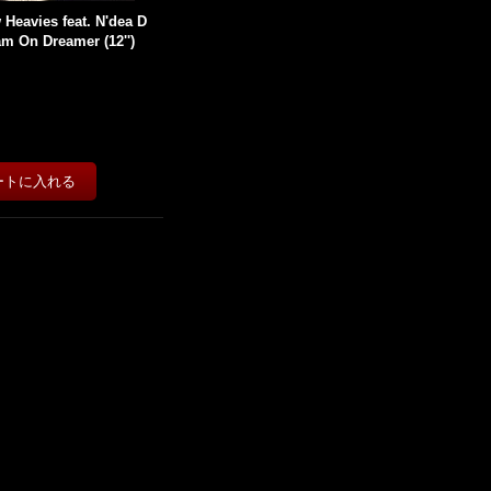
Heavies feat. N'dea D
am On Dreamer (12'')