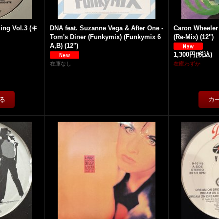
ing Vol.3 (キ
DNA feat. Suzanne Vega & After One -
Caron Wheeler -
Tom's Diner (Funkymix) (Funkymix 6
(Re-Mix) (12'')
A,B) (12'')
1,300円
(税込)
在庫なし
在庫わずか