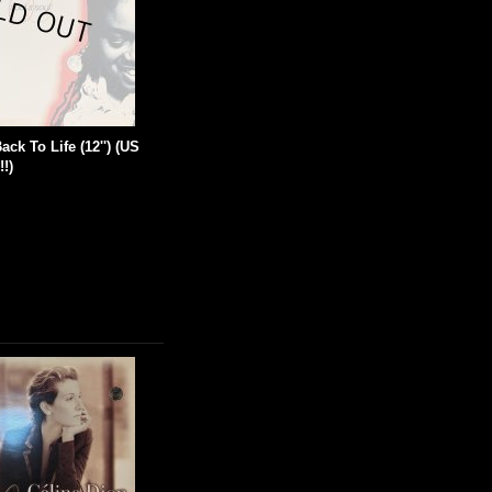
ack To Life (12'') (US
!!)