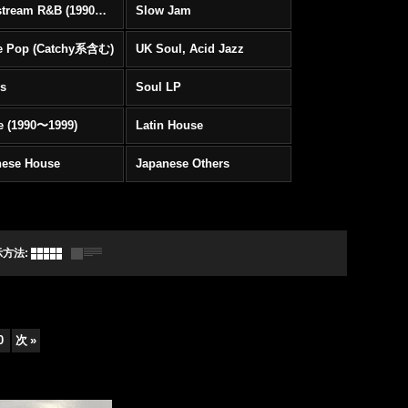
Mainstream R&B (1990〜1999)
Slow Jam
e Pop (Catchy系含む)
UK Soul, Acid Jazz
rs
Soul LP
e (1990〜1999)
Latin House
nese House
Japanese Others
示方法
:
0
次
»