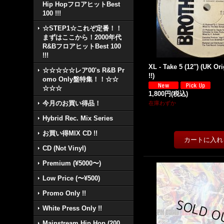
Hip HopフロアヒットBest
100 !!!
☆STEP1☆これぞ定番！！
まずはここから！2000年代
R&BフロアヒットBest 100
!!!
XL - Take 5 (12'') (UK Or
☆☆☆☆☆レア00's R&B Pr
!!)
omo Only盤特集！！☆☆
☆☆☆
1,800円
(税込)
今月のお買い得品！
在庫わずか
Hybrid Rec. Mix Series
お買い得MIX CD !!
CD (Not Vinyl)
Premium (¥5000〜)
Low Price (〜¥500)
Promo Only !!
White Press Only !!
Mainstream Hip Hop (200