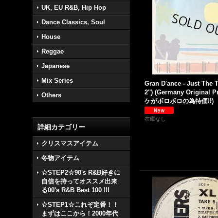
UK, EU R&B, Hip Hop
Dance Classics, Soul
House
Reggae
Japanese
Mix Series
Gran D'ance - Just The 
2'') (Germany Original P
Others
ケがボロボロの為特価!!)
在庫なし
詳細カテゴリー
クリスマスアイテム
冬物アイテム
☆STEP2☆90's R&B好きに
自信を持ってオススメ出来
る00's R&B Best 100 !!!
☆STEP1☆これぞ定番！！
まずはここから！2000年代