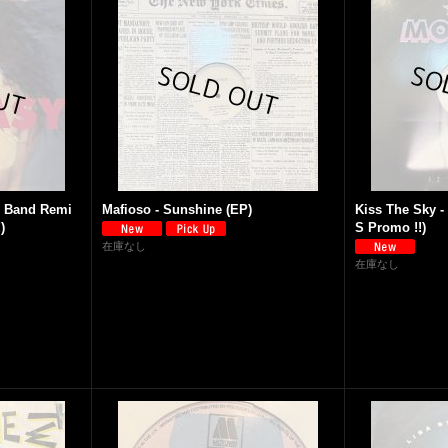
ig Band Remi
Mafioso - Sunshine (EP)
Kiss The Sky - 
)
S Promo !!)
在庫なし
在庫なし