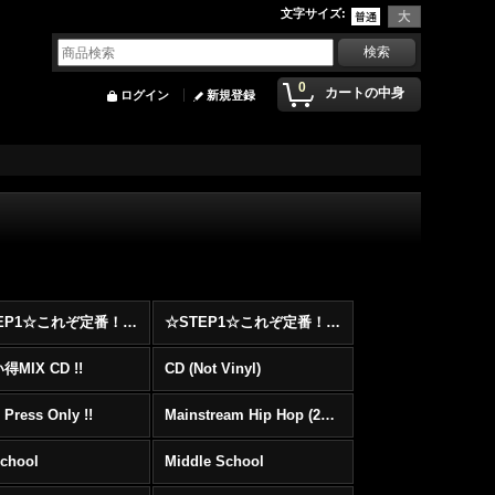
文字サイズ
:
0
カートの中身
ログイン
新規登録
☆STEP1☆これぞ定番！！まずはここから！2000年代Hip HopフロアヒットBest 100 !!!
☆STEP1☆これぞ定番！！まずはここから！2000年代R&BフロアヒットBest 100 !!!
MIX CD !!
CD (Not Vinyl)
 Press Only !!
Mainstream Hip Hop (2000〜)
School
Middle School