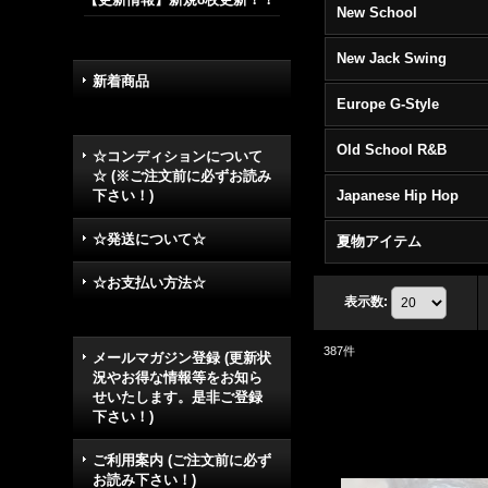
New School
New Jack Swing
新着商品
Europe G-Style
Old School R&B
☆コンディションについて
☆ (※ご注文前に必ずお読み
下さい！)
Japanese Hip Hop
☆発送について☆
夏物アイテム
☆お支払い方法☆
表示数
:
387
件
メールマガジン登録 (更新状
況やお得な情報等をお知ら
せいたします。是非ご登録
下さい！)
ご利用案内 (ご注文前に必ず
お読み下さい！)