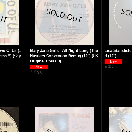
Two Of Us (1
Mary Jane Girls - All Night Long (The
Lisa Stansfiel
ress !!) (ジャ
Hustlers Convention Remix) (12'') (UK
d (12'')
Original Press !!)
在庫なし
在庫なし