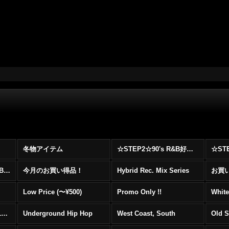
冬物アイテム
☆STEP2☆90's R&B好きに自信を持ってオススメ出来る00's R&B Best 100 !!!
☆☆☆☆☆レア00's R&B Promo Only盤特集！！☆☆☆☆☆
今月のお買い得品！
Hybrid Rec. Mix Series
お買い得
Low Price (〜¥500)
Promo Only !!
White
Mainstream Hip Hop (1990〜1999)
Underground Hip Hop
West Coast, South
Old 