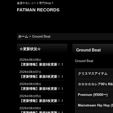
厳選中古レコード専門Shop !!
FATMAN RECORDS
ホーム
>
Ground Beat
☆更新状況☆
Ground Beat
2026
08
08
年
月
日
Ground Beat
【更新情報】新規8枚更新！！
2026
08
07
年
月
日
クリスマスアイテム
【更新情報】新規8枚更新！！
2026
08
06
年
月
日
【更新情報】新規8枚更新！！
Premium (¥5000〜)
2026
08
05
年
月
日
【更新情報】新規8枚更新！！
2026
08
04
年
月
日
【更新情報】新規8枚更新！！