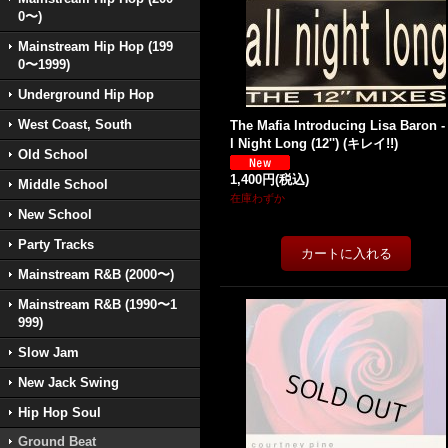
0〜)
Mainstream Hip Hop (199
0〜1999)
Underground Hip Hop
West Coast, South
The Mafia Introducing Lisa Baron -
l Night Long (12'') (キレイ!!)
Old School
1,400円
(税込)
Middle School
在庫わずか
New School
Party Tracks
Mainstream R&B (2000〜)
Mainstream R&B (1990〜1
999)
Slow Jam
New Jack Swing
Hip Hop Soul
Ground Beat