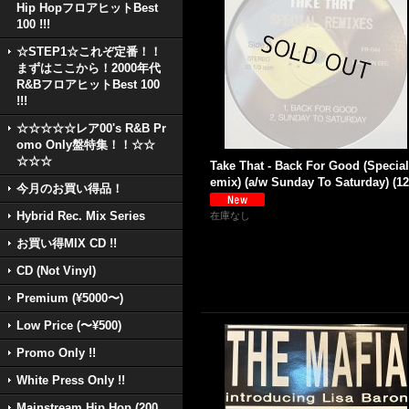
Hip HopフロアヒットBest
100 !!!
☆STEP1☆これぞ定番！！
まずはここから！2000年代
R&BフロアヒットBest 100
!!!
☆☆☆☆☆レア00's R&B Pr
omo Only盤特集！！☆☆
☆☆☆
Take That - Back For Good (Specia
emix) (a/w Sunday To Saturday) (12'
今月のお買い得品！
Hybrid Rec. Mix Series
在庫なし
お買い得MIX CD !!
CD (Not Vinyl)
Premium (¥5000〜)
Low Price (〜¥500)
Promo Only !!
White Press Only !!
Mainstream Hip Hop (200