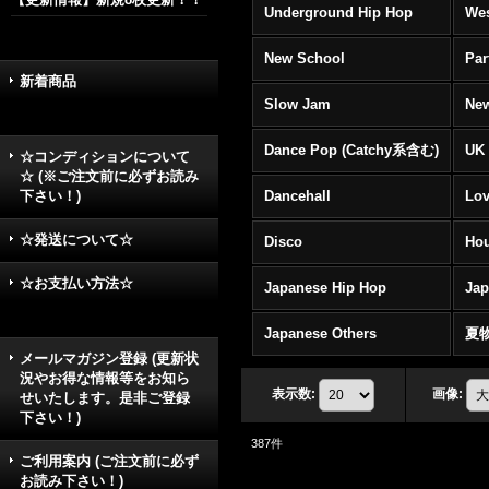
Underground Hip Hop
Wes
New School
Par
新着商品
Slow Jam
New
Dance Pop (Catchy系含む)
UK 
☆コンディションについて
☆ (※ご注文前に必ずお読み
下さい！)
Dancehall
Lov
☆発送について☆
Disco
Hou
☆お支払い方法☆
Japanese Hip Hop
Ja
Japanese Others
夏
メールマガジン登録 (更新状
況やお得な情報等をお知ら
表示数
:
画像
:
せいたします。是非ご登録
下さい！)
387
件
ご利用案内 (ご注文前に必ず
お読み下さい！)