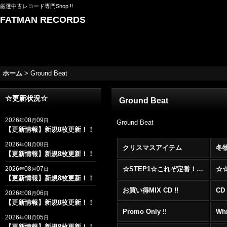
厳選中古レコード専門Shop !!
FATMAN RECORDS
ホーム
>
Ground Beat
☆更新状況☆
Ground Beat
2026
08
09
年
月
日
Ground Beat
【更新情報】新規8枚更新！！
2026
08
08
年
月
日
クリスマスアイテム
冬
【更新情報】新規8枚更新！！
2026
08
07
☆STEP1☆これぞ定番！！まずはここから！2000年代R&BフロアヒットBest 100 !!!
年
月
日
【更新情報】新規8枚更新！！
お買い得MIX CD !!
CD 
2026
08
06
年
月
日
【更新情報】新規8枚更新！！
Promo Only !!
Whi
2026
08
05
年
月
日
【更新情報】新規8枚更新！！