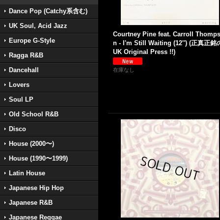
Dance Pop (Catchy系含む)
UK Soul, Acid Jazz
Courtney Pine feat. Carroll Thomp
Europe G-Style
n - I'm Still Waiting (12'') (正真正銘
UK Original Press !!)
Ragga R&B
Dancehall
在庫なし
Lovers
Soul LP
Old School R&B
Disco
House (2000〜)
House (1990〜1999)
Latin House
Japanese Hip Hop
Japanese R&B
Japanese Reggae