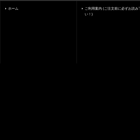
ホーム
ご利用案内 (ご注文前に必ずお読み
い！)