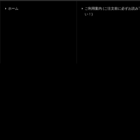
ホーム
ご利用案内 (ご注文前に必ずお読み
い！)