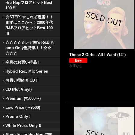
Hip HopフロアヒットBest
100 !!!
☆STEP1☆これぞ定番！！
まずはここから！2000年代
R&BフロアヒットBest 100
!!!
☆☆☆☆☆レア00's R&B Pr
omo Only盤特集！！☆☆
☆☆☆
Those 2 Girls - All I Want (12'')
今月のお買い得品！
在庫なし
Hybrid Rec. Mix Series
お買い得MIX CD !!
CD (Not Vinyl)
Premium (¥5000〜)
Low Price (〜¥500)
Promo Only !!
White Press Only !!
Mainstream Hip Hop (200