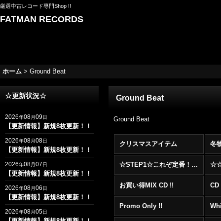
厳選中古レコード専門Shop !!
FATMAN RECORDS
ホーム
>
Ground Beat
☆更新状況☆
Ground Beat
2026
08
09
年
月
日
Ground Beat
【更新情報】新規8枚更新！！
2026
08
08
年
月
日
クリスマスアイテム
冬
【更新情報】新規8枚更新！！
2026
08
07
☆STEP1☆これぞ定番！！まずはここから！2000年代R&BフロアヒットBest 100 !!!
年
月
日
【更新情報】新規8枚更新！！
お買い得MIX CD !!
CD 
2026
08
06
年
月
日
【更新情報】新規8枚更新！！
Promo Only !!
Whi
2026
08
05
年
月
日
【更新情報】新規8枚更新！！