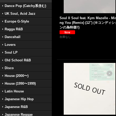
Dance Pop (Catchy系含む)
UK Soul, Acid Jazz
Soul II Soul feat. Kym Mazelle - Mi
Europe G-Style
ng You (Remix) (12'') (※コンディ
ンの為特価!!)
Ragga R&B
Dancehall
在庫なし
Lovers
Soul LP
Old School R&B
Disco
House (2000〜)
House (1990〜1999)
Latin House
Japanese Hip Hop
Japanese R&B
Japanese Reggae