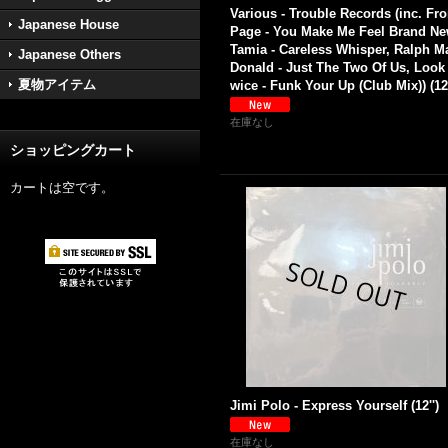
Various - Trouble Records (inc. Fro
Japanese House
Page - You Make Me Feel Brand Ne
Tamia - Careless Whisper, Ralph M
Japanese Others
Donald - Just The Two Of Us, Look
夏物アイテム
wice - Funk Your Up (Club Mix)) (12'
在庫なし
ショッピングカート
カートは空です。
Jimi Polo - Express Yourself (12'')
在庫なし