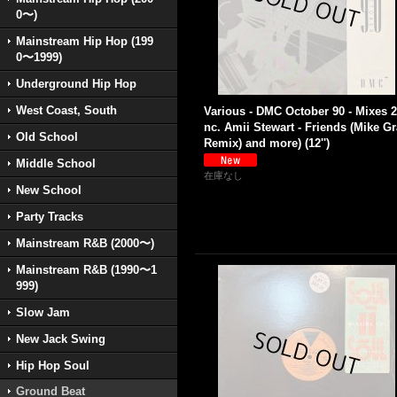
0〜)
Mainstream Hip Hop (199
0〜1999)
Underground Hip Hop
West Coast, South
Various - DMC October 90 - Mixes 2 
nc. Amii Stewart - Friends (Mike G
Old School
Remix) and more) (12'')
Middle School
在庫なし
New School
Party Tracks
Mainstream R&B (2000〜)
Mainstream R&B (1990〜1
999)
Slow Jam
New Jack Swing
Hip Hop Soul
Ground Beat