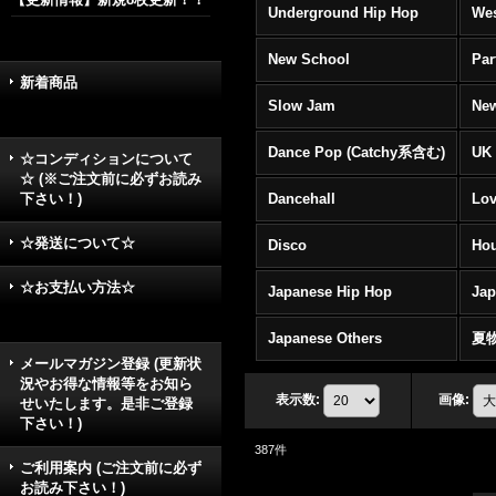
Underground Hip Hop
Wes
New School
Par
新着商品
Slow Jam
New
Dance Pop (Catchy系含む)
UK 
☆コンディションについて
☆ (※ご注文前に必ずお読み
下さい！)
Dancehall
Lov
☆発送について☆
Disco
Hou
☆お支払い方法☆
Japanese Hip Hop
Ja
Japanese Others
夏
メールマガジン登録 (更新状
況やお得な情報等をお知ら
表示数
:
画像
:
せいたします。是非ご登録
下さい！)
387
件
ご利用案内 (ご注文前に必ず
お読み下さい！)