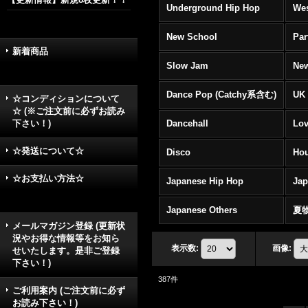
Underground Hip Hop
Wes
New School
Par
新着商品
Slow Jam
New
Dance Pop (Catchy系含む)
UK 
☆コンディションについて
☆ (※ご注文前に必ずお読み
下さい！)
Dancehall
Lov
☆発送について☆
Disco
Hou
☆お支払い方法☆
Japanese Hip Hop
Ja
Japanese Others
夏
メールマガジン登録 (更新状
況やお得な情報等をお知ら
表示数
:
画像
:
せいたします。是非ご登録
下さい！)
387
件
ご利用案内 (ご注文前に必ず
お読み下さい！)