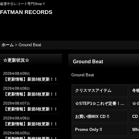
厳選中古レコード専門Shop !!
FATMAN RECORDS
ホーム
>
Ground Beat
☆更新状況☆
Ground Beat
2026
08
09
年
月
日
Ground Beat
【更新情報】新規8枚更新！！
2026
08
08
年
月
日
クリスマスアイテム
冬
【更新情報】新規8枚更新！！
2026
08
07
☆STEP1☆これぞ定番！！まずはここから！2000年代R&BフロアヒットBest 100 !!!
年
月
日
【更新情報】新規8枚更新！！
お買い得MIX CD !!
CD 
2026
08
06
年
月
日
【更新情報】新規8枚更新！！
Promo Only !!
Whi
2026
08
05
年
月
日
【更新情報】新規8枚更新！！