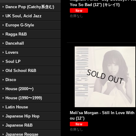
You So Bad (12'') (キレイ!!)
Dance Pop (Catchy系含む)
UK Soul, Acid Jazz
在庫なし
Europe G-Style
Ragga R&B
Dancehall
Lovers
Soul LP
Old School R&B
Disco
House (2000〜)
House (1990〜1999)
Latin House
Meli'sa Morgan - Still In Love With
Japanese Hip Hop
ou (12'')
Japanese R&B
在庫なし
Japanese Reggae