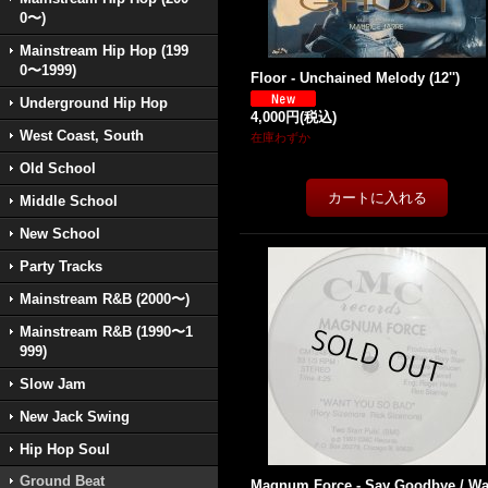
0〜)
Mainstream Hip Hop (199
0〜1999)
Floor - Unchained Melody (12'')
Underground Hip Hop
4,000円
(税込)
West Coast, South
在庫わずか
Old School
Middle School
New School
Party Tracks
Mainstream R&B (2000〜)
Mainstream R&B (1990〜1
999)
Slow Jam
New Jack Swing
Hip Hop Soul
Ground Beat
Magnum Force - Say Goodbye / Wa