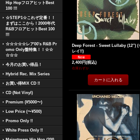
Hip HopフロアヒットBest
100 !!!
☆STEP1☆これぞ定番！！
まずはここから！2000年代
R&BフロアヒットBest 100
!!!
☆☆☆☆☆レア00's R&B Pr
Deep Forest - Sweet Lullaby (12'') 
omo Only盤特集！！☆☆
レイ!!)
☆☆☆
2,400円
(税込)
今月のお買い得品！
在庫わずか
Hybrid Rec. Mix Series
お買い得MIX CD !!
CD (Not Vinyl)
Premium (¥5000〜)
Low Price (〜¥500)
Promo Only !!
White Press Only !!
Mainstream Hip Hop (200