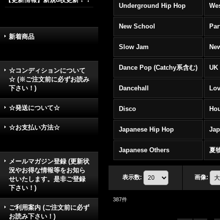
Underground Hip Hop
Wes
New School
Par
新着商品
Slow Jam
New
Dance Pop (Catchy系含む)
UK 
☆コンディションについて
☆ (※ご注文前に必ずお読み
下さい！)
Dancehall
Lov
☆発送について☆
Disco
Hou
☆お支払い方法☆
Japanese Hip Hop
Ja
Japanese Others
夏
メールマガジン登録 (更新状
況やお得な情報等をお知ら
表示数
:
画像
:
せいたします。是非ご登録
下さい！)
387
件
ご利用案内 (ご注文前に必ず
お読み下さい！)