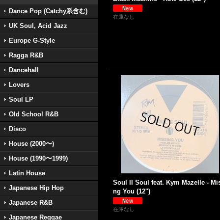
Dance Pop (Catchy系含む)
在庫なし
UK Soul, Acid Jazz
Europe G-Style
Ragga R&B
Dancehall
Lovers
Soul LP
Old School R&B
Disco
House (2000〜)
House (1990〜1999)
Latin House
Soul II Soul feat. Kym Mazelle - Mi
Japanese Hip Hop
ng You (12'')
Japanese R&B
在庫なし
Japanese Reggae