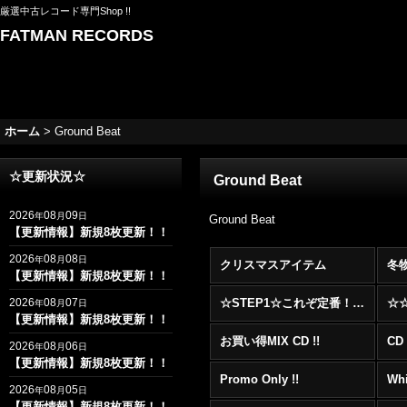
厳選中古レコード専門Shop !!
FATMAN RECORDS
ホーム
>
Ground Beat
☆更新状況☆
Ground Beat
2026
08
09
年
月
日
Ground Beat
【更新情報】新規8枚更新！！
2026
08
08
年
月
日
クリスマスアイテム
冬
【更新情報】新規8枚更新！！
2026
08
07
☆STEP1☆これぞ定番！！まずはここから！2000年代R&BフロアヒットBest 100 !!!
年
月
日
【更新情報】新規8枚更新！！
お買い得MIX CD !!
CD 
2026
08
06
年
月
日
【更新情報】新規8枚更新！！
Promo Only !!
Whi
2026
08
05
年
月
日
【更新情報】新規8枚更新！！