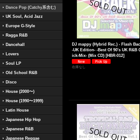
Dance Pop (Catchy系含む)
UK Soul, Acid Jazz
Europe G-Style
Ragga R&B
DJ mappy (Hybrid Rec.) - Flash Ba
Dancehall
-UK Edition- -Best Of 90's UK R&B
Lovers
ick-Mix- (Mix CD)
[
HBR-012
]
Soul LP
在庫なし
Old School R&B
Disco
House (2000〜)
House (1990〜1999)
Latin House
Japanese Hip Hop
Japanese R&B
Japanese Reggae