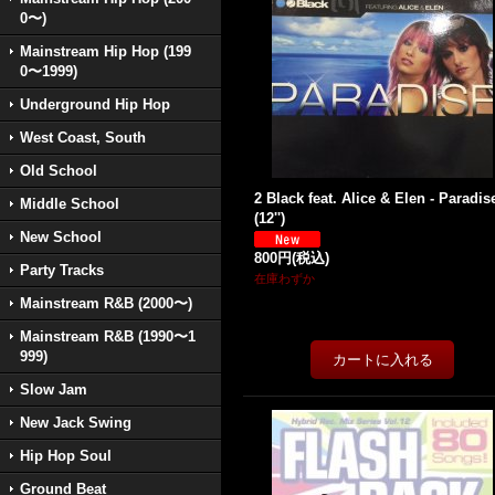
0〜)
Mainstream Hip Hop (199
0〜1999)
Underground Hip Hop
West Coast, South
Old School
2 Black feat. Alice & Elen - Paradis
Middle School
(12'')
New School
800円
(税込)
Party Tracks
在庫わずか
Mainstream R&B (2000〜)
Mainstream R&B (1990〜1
999)
Slow Jam
New Jack Swing
Hip Hop Soul
Ground Beat