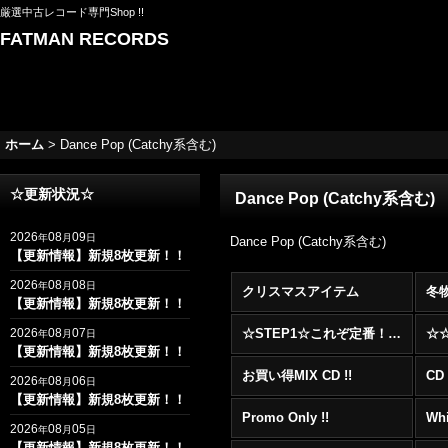
厳選中古レコード専門Shop !!
FATMAN RECORDS
ホーム
>
Dance Pop (Catchy系含む)
☆更新状況☆
Dance Pop (Catchy系含む)
2026
08
09
年
月
日
Dance Pop (Catchy系含む)
【更新情報】新規8枚更新！！
2026
08
08
年
月
日
クリスマスアイテム
冬
【更新情報】新規8枚更新！！
2026
08
07
☆STEP1☆これぞ定番！！まずはここから！2000年代R&BフロアヒットBest 100 !!!
年
月
日
【更新情報】新規8枚更新！！
お買い得MIX CD !!
CD 
2026
08
06
年
月
日
【更新情報】新規8枚更新！！
Promo Only !!
Whi
2026
08
05
年
月
日
【更新情報】新規8枚更新！！