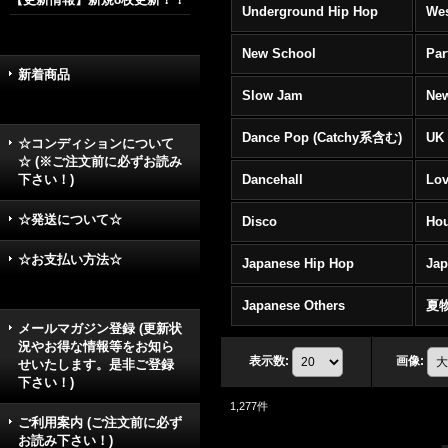
Underground Hip Hop
Wes
New School
Par
新着商品
Slow Jam
New
Dance Pop (Catchy系含む)
UK 
☆コンディションについて
☆ (※ご注文前に必ずお読み
下さい！)
Dancehall
Lov
☆発送について☆
Disco
Hou
☆お支払い方法☆
Japanese Hip Hop
Ja
Japanese Others
夏
メールマガジン登録 (更新状
況やお得な情報等をお知ら
表示数
:
画像
:
せいたします。是非ご登録
下さい！)
1,277
件
ご利用案内 (ご注文前に必ず
お読み下さい！)