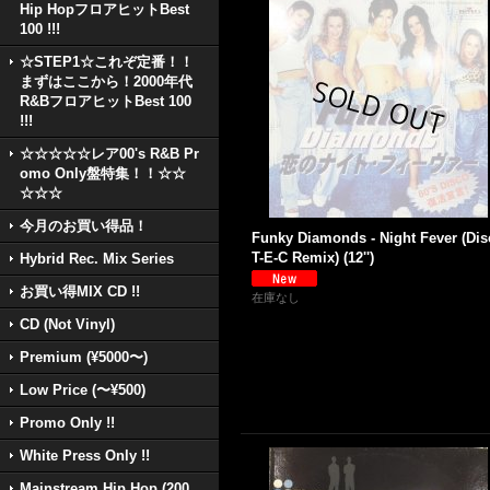
Hip HopフロアヒットBest
100 !!!
☆STEP1☆これぞ定番！！
まずはここから！2000年代
R&BフロアヒットBest 100
!!!
☆☆☆☆☆レア00's R&B Pr
omo Only盤特集！！☆☆
☆☆☆
今月のお買い得品！
Funky Diamonds - Night Fever (Dis
T-E-C Remix) (12'')
Hybrid Rec. Mix Series
お買い得MIX CD !!
在庫なし
CD (Not Vinyl)
Premium (¥5000〜)
Low Price (〜¥500)
Promo Only !!
White Press Only !!
Mainstream Hip Hop (200