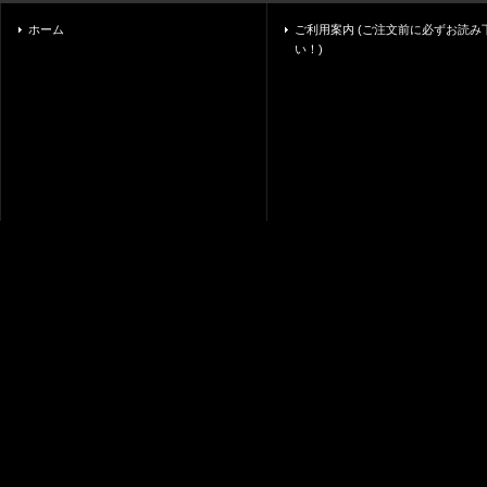
ホーム
ご利用案内 (ご注文前に必ずお読み
い！)