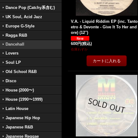
Dance Pop (Catchy系含む)
UK Soul, Acid Jazz
V.A. - Liquid Riddim EP (inc. Tant
Europe G-Style
etro & Devonte - Give It To Her and
ore) (12'')
Ragga R&B
600円
(税込)
Dancehall
在庫わずか
Lovers
Soul LP
Old School R&B
Disco
House (2000〜)
House (1990〜1999)
Latin House
Japanese Hip Hop
Japanese R&B
Japanese Reggae