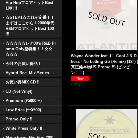
Hip HopフロアヒットBest
100 !!!
☆STEP1☆これぞ定番！！
まずはここから！2000年代
R&BフロアヒットBest 100
!!!
☆☆☆☆☆レア00's R&B Pr
omo Only盤特集！！☆☆
☆☆☆
Wayne Wonder feat. LL Cool J & D
hess - No Letting Go (Remix) (12'')
今月のお買い得品！
真正銘本物US Promo !!) (ピンピ
ン！！)
Hybrid Rec. Mix Series
お買い得MIX CD !!
在庫なし
CD (Not Vinyl)
Premium (¥5000〜)
Low Price (〜¥500)
Promo Only !!
White Press Only !!
Mainstream Hip Hop (200