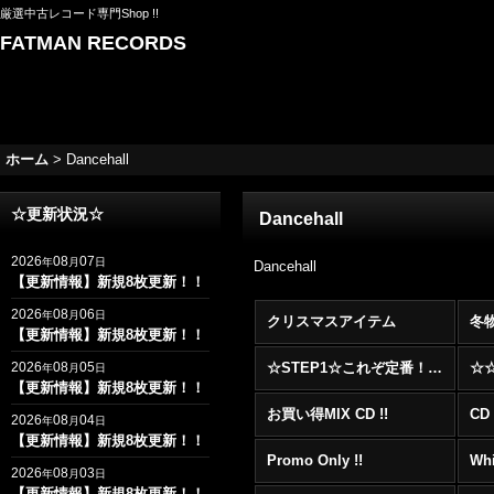
厳選中古レコード専門Shop !!
FATMAN RECORDS
ホーム
>
Dancehall
☆更新状況☆
Dancehall
2026
08
07
年
月
日
Dancehall
【更新情報】新規8枚更新！！
2026
08
06
年
月
日
クリスマスアイテム
冬
【更新情報】新規8枚更新！！
2026
08
05
☆STEP1☆これぞ定番！！まずはここから！2000年代R&BフロアヒットBest 100 !!!
年
月
日
【更新情報】新規8枚更新！！
お買い得MIX CD !!
CD 
2026
08
04
年
月
日
【更新情報】新規8枚更新！！
Promo Only !!
Whi
2026
08
03
年
月
日
【更新情報】新規8枚更新！！