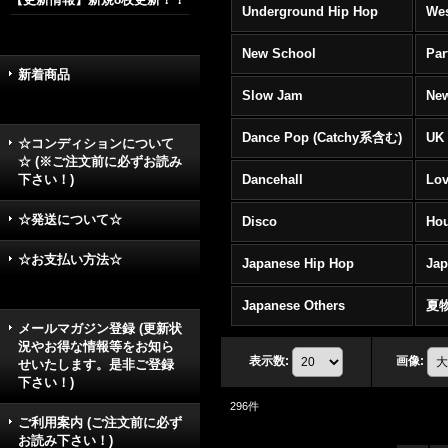
Underground Hip Hop
Wes
New School
Par
新着商品
Slow Jam
New
Dance Pop (Catchy系含む)
UK 
☆コンディションについて
☆ (※ご注文前に必ずお読み
下さい！)
Dancehall
Lov
☆発送について☆
Disco
Hou
☆お支払い方法☆
Japanese Hip Hop
Ja
Japanese Others
夏
メールマガジン登録 (更新状
況やお得な情報等をお知ら
表示数
:
画像
:
せいたします。是非ご登録
下さい！)
296
件
ご利用案内 (ご注文前に必ず
お読み下さい！)