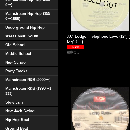
0〜)
Mainstream Hip Hop (199
0〜1999)
Underground Hip Hop
West Coast, South
J.C. Lodge - Telephone Love (12'') 
レイ！！)
Old School
在庫なし
Middle School
New School
Party Tracks
Mainstream R&B (2000〜)
Mainstream R&B (1990〜1
999)
Slow Jam
New Jack Swing
Hip Hop Soul
Ground Beat