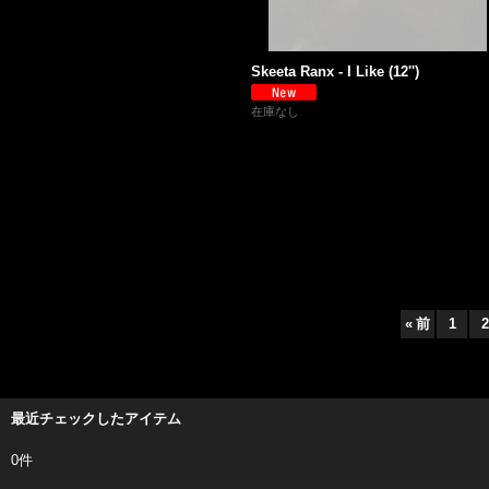
Skeeta Ranx - I Like (12'')
在庫なし
«
前
1
2
最近チェックしたアイテム
0件