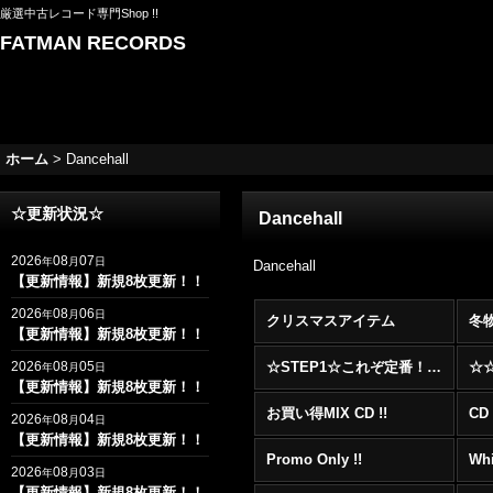
厳選中古レコード専門Shop !!
FATMAN RECORDS
ホーム
>
Dancehall
☆更新状況☆
Dancehall
2026
08
07
年
月
日
Dancehall
【更新情報】新規8枚更新！！
2026
08
06
年
月
日
クリスマスアイテム
冬
【更新情報】新規8枚更新！！
2026
08
05
☆STEP1☆これぞ定番！！まずはここから！2000年代R&BフロアヒットBest 100 !!!
年
月
日
【更新情報】新規8枚更新！！
お買い得MIX CD !!
CD 
2026
08
04
年
月
日
【更新情報】新規8枚更新！！
Promo Only !!
Whi
2026
08
03
年
月
日
【更新情報】新規8枚更新！！