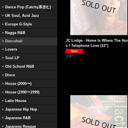
Dance Pop (Catchy系含む)
UK Soul, Acid Jazz
Europe G-Style
Ragga R&B
JC Lodge - Home Is Where The Hurt
Dancehall
s / Telephone Love (12'')
Lovers
在庫なし
Soul LP
Old School R&B
Disco
House (2000〜)
House (1990〜1999)
Latin House
Japanese Hip Hop
Japanese R&B
Japanese Reggae