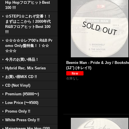
Hip HopフロアヒットBest
100 !!!
☆STEP1☆これぞ定番！！
まずはここから！2000年代
R&BフロアヒットBest 100
!!!
☆☆☆☆☆レア00's R&B Pr
omo Only盤特集！！☆☆
☆☆☆
今月のお買い得品！
Beenie Man - Pride & Joy / Bookshe
(12'') (キレイ!!)
Hybrid Rec. Mix Series
お買い得MIX CD !!
在庫なし
CD (Not Vinyl)
Premium (¥5000〜)
Low Price (〜¥500)
Promo Only !!
White Press Only !!
Mainstream Hip Hop (200