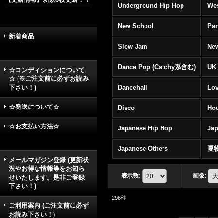
Underground Hip Hop
Wes
New School
Par
新着商品
Slow Jam
New
Dance Pop (Catchy系含む)
UK 
☆コンディションについて
☆ (※ご注文前に必ずお読み
下さい！)
Dancehall
Lov
☆発送について☆
Disco
Hou
☆お支払い方法☆
Japanese Hip Hop
Ja
Japanese Others
夏
メールマガジン登録 (更新状
況やお得な情報等をお知ら
表示数
:
画像
:
せいたします。是非ご登録
下さい！)
296
件
ご利用案内 (ご注文前に必ず
お読み下さい！)