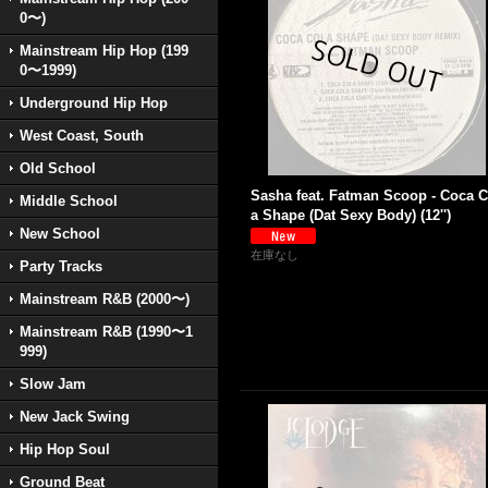
0〜)
Mainstream Hip Hop (199
0〜1999)
Underground Hip Hop
West Coast, South
Old School
Sasha feat. Fatman Scoop - Coca C
Middle School
a Shape (Dat Sexy Body) (12'')
New School
在庫なし
Party Tracks
Mainstream R&B (2000〜)
Mainstream R&B (1990〜1
999)
Slow Jam
New Jack Swing
Hip Hop Soul
Ground Beat