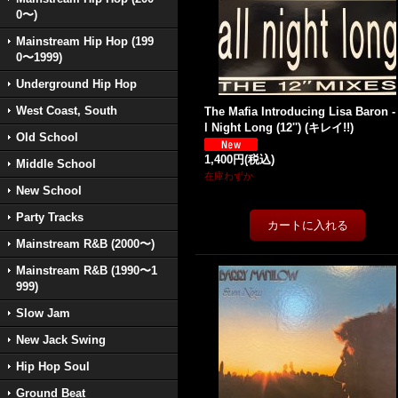
0〜)
Mainstream Hip Hop (199
0〜1999)
Underground Hip Hop
West Coast, South
The Mafia Introducing Lisa Baron -
l Night Long (12'') (キレイ!!)
Old School
1,400円
(税込)
Middle School
在庫わずか
New School
Party Tracks
Mainstream R&B (2000〜)
Mainstream R&B (1990〜1
999)
Slow Jam
New Jack Swing
Hip Hop Soul
Ground Beat