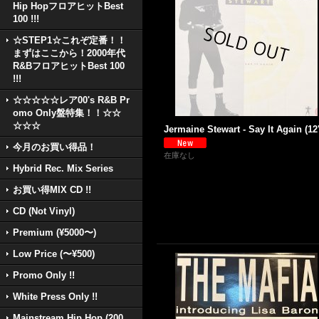
Hip HopフロアヒットBest
100 !!!
☆STEP1☆これぞ定番！！
まずはここから！2000年代
R&BフロアヒットBest 100
!!!
☆☆☆☆☆レア00's R&B Pr
omo Only盤特集！！☆☆
☆☆☆
Jermaine Stewart - Say It Again (12'
今月のお買い得品！
在庫なし
Hybrid Rec. Mix Series
お買い得MIX CD !!
CD (Not Vinyl)
Premium (¥5000〜)
Low Price (〜¥500)
Promo Only !!
White Press Only !!
Mainstream Hip Hop (200