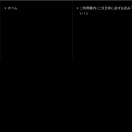
ホーム
ご利用案内 (ご注文前に必ずお読み
い！)