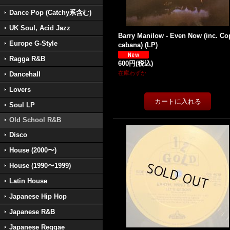
Dance Pop (Catchy系含む)
UK Soul, Acid Jazz
Barry Manilow - Even Now (inc. Co
Europe G-Style
cabana) (LP)
Ragga R&B
600円
(税込)
在庫わずか
Dancehall
Lovers
Soul LP
Old School R&B
Disco
House (2000〜)
House (1990〜1999)
Latin House
Japanese Hip Hop
Japanese R&B
Japanese Reggae