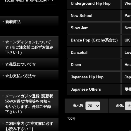
Underground Hip Hop
Wes
New School
Par
新着商品
Slow Jam
New
Dance Pop (Catchy系含む)
UK 
☆コンディションについて
☆ (※ご注文前に必ずお読み
下さい！)
Dancehall
Lov
☆発送について☆
Disco
Hou
☆お支払い方法☆
Japanese Hip Hop
Ja
Japanese Others
夏
メールマガジン登録 (更新状
況やお得な情報等をお知ら
表示数
:
画像
:
せいたします。是非ご登録
下さい！)
727
件
ご利用案内 (ご注文前に必ず
お読み下さい！)