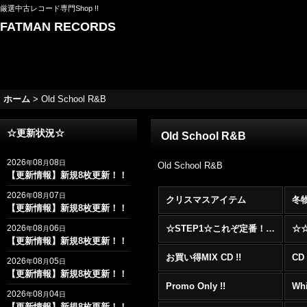
厳選中古レコード専門Shop !!
FATMAN RECORDS
ホーム
>
Old School R&B
☆更新状況☆
Old School R&B
2026
08
08
年
月
日
Old School R&B
【更新情報】新規8枚更新！！
2026
08
07
年
月
日
クリスマスアイテム
冬
【更新情報】新規8枚更新！！
2026
08
06
☆STEP1☆これぞ定番！！まずはここから！2000年代R&BフロアヒットBest 100 !!!
年
月
日
【更新情報】新規8枚更新！！
お買い得MIX CD !!
CD 
2026
08
05
年
月
日
【更新情報】新規8枚更新！！
Promo Only !!
Whi
2026
08
04
年
月
日
【更新情報】新規8枚更新！！