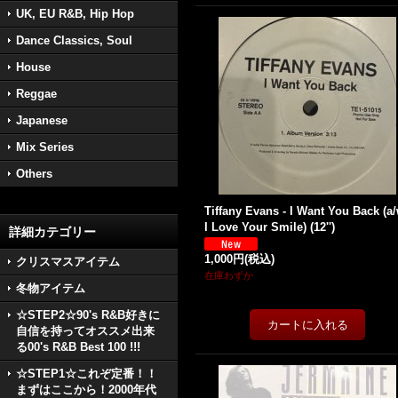
UK, EU R&B, Hip Hop
Dance Classics, Soul
House
Reggae
Japanese
Mix Series
Others
Tiffany Evans - I Want You Back (a
I Love Your Smile) (12'')
詳細カテゴリー
1,000円
(税込)
クリスマスアイテム
在庫わずか
冬物アイテム
☆STEP2☆90's R&B好きに
自信を持ってオススメ出来
る00's R&B Best 100 !!!
☆STEP1☆これぞ定番！！
まずはここから！2000年代