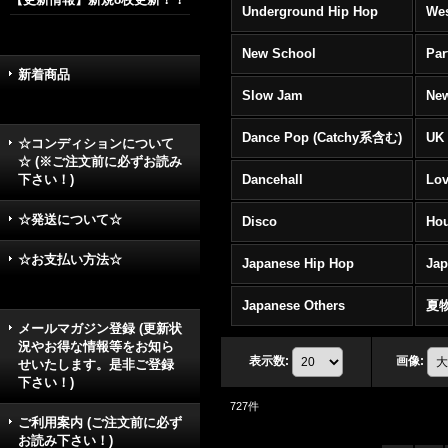
Underground Hip Hop
Wes
New School
Par
新着商品
Slow Jam
New
Dance Pop (Catchy系含む)
UK 
☆コンディションについて
☆ (※ご注文前に必ずお読み
下さい！)
Dancehall
Lov
☆発送について☆
Disco
Hou
☆お支払い方法☆
Japanese Hip Hop
Ja
Japanese Others
夏
メールマガジン登録 (更新状
況やお得な情報等をお知ら
表示数
:
画像
:
せいたします。是非ご登録
下さい！)
727
件
ご利用案内 (ご注文前に必ず
お読み下さい！)