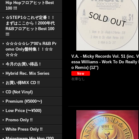
Hip HopフロアヒットBest
100 !!!
☆STEP1☆これぞ定番！！
まずはここから！2000年代
R&BフロアヒットBest 100
!!!
☆☆☆☆☆レア00's R&B Pr
omo Only盤特集！！☆☆
☆☆☆
V.A. - Micky Records Vol. 51 (inc. 
essa Williams - Work To Do Really 
今月のお買い得品！
o Remix) (12'')
Hybrid Rec. Mix Series
在庫なし
お買い得MIX CD !!
CD (Not Vinyl)
Premium (¥5000〜)
Low Price (〜¥500)
Promo Only !!
White Press Only !!
Mainstream Hip Hop (200