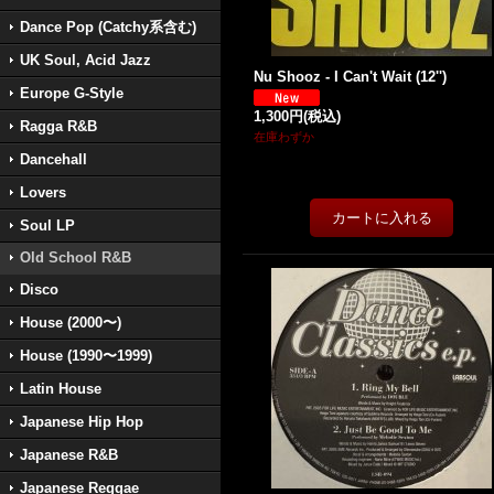
Dance Pop (Catchy系含む)
UK Soul, Acid Jazz
Nu Shooz - I Can't Wait (12'')
Europe G-Style
1,300円
(税込)
Ragga R&B
在庫わずか
Dancehall
Lovers
Soul LP
Old School R&B
Disco
House (2000〜)
House (1990〜1999)
Latin House
Japanese Hip Hop
Japanese R&B
Japanese Reggae