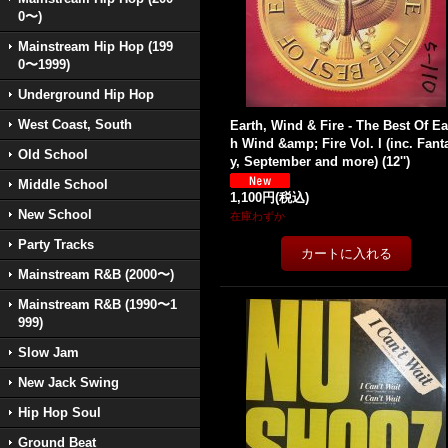
0〜)
Mainstream Hip Hop (199
0〜1999)
Underground Hip Hop
West Coast, South
Earth, Wind & Fire - The Best Of Ea
h Wind &amp; Fire Vol. I (inc. Fant
Old School
y, September and more) (12'')
Middle School
1,100円
(税込)
New School
在庫わずか
Party Tracks
Mainstream R&B (2000〜)
Mainstream R&B (1990〜1
999)
Slow Jam
New Jack Swing
Hip Hop Soul
Ground Beat