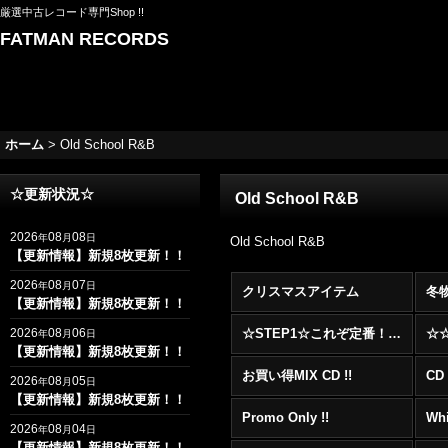
厳選中古レコード専門Shop !!
FATMAN RECORDS
ホーム
>
Old School R&B
☆更新状況☆
Old School R&B
2026
08
08
年
月
日
Old School R&B
【更新情報】新規8枚更新！！
2026
08
07
年
月
日
クリスマスアイテム
冬
【更新情報】新規8枚更新！！
2026
08
06
☆STEP1☆これぞ定番！！まずはここから！2000年代R&BフロアヒットBest 100 !!!
年
月
日
【更新情報】新規8枚更新！！
お買い得MIX CD !!
CD 
2026
08
05
年
月
日
【更新情報】新規8枚更新！！
Promo Only !!
Whi
2026
08
04
年
月
日
【更新情報】新規8枚更新！！