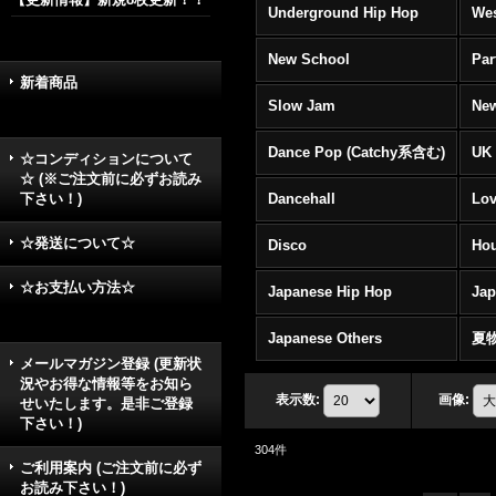
Underground Hip Hop
Wes
New School
Par
新着商品
Slow Jam
New
Dance Pop (Catchy系含む)
UK 
☆コンディションについて
☆ (※ご注文前に必ずお読み
下さい！)
Dancehall
Lov
☆発送について☆
Disco
Hou
☆お支払い方法☆
Japanese Hip Hop
Ja
Japanese Others
夏
メールマガジン登録 (更新状
況やお得な情報等をお知ら
表示数
:
画像
:
せいたします。是非ご登録
下さい！)
304
件
ご利用案内 (ご注文前に必ず
お読み下さい！)