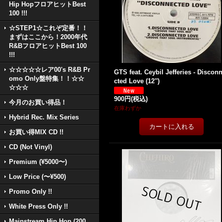
Hip HopフロアヒットBest
100 !!!
☆STEP1☆これぞ定番！！
まずはここから！2000年代
R&BフロアヒットBest 100
!!!
☆☆☆☆☆レア00's R&B Pr
GTS feat. Ceybil Jefferies - Discon
omo Only盤特集！！☆☆
cted Love (12'')
☆☆☆
900円
(税込)
今月のお買い得品！
在庫わずか
Hybrid Rec. Mix Series
お買い得MIX CD !!
CD (Not Vinyl)
Premium (¥5000〜)
Low Price (〜¥500)
Promo Only !!
White Press Only !!
Mainstream Hip Hop (200