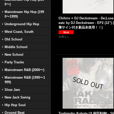
0〜)
Mainstream Hip Hop (199
0〜1999)
Chihiro × DJ Deckstream - De;Luxe
eatz by DJ Deckstream - EP2 (12'') 
Underground Hip Hop
筆サイン付き新品未使用！！)
West Coast, South
在庫なし
Old School
Middle School
New School
Party Tracks
Mainstream R&B (2000〜)
Mainstream R&B (1990〜1
999)
Slow Jam
New Jack Swing
Hip Hop Soul
Ground Beat
Toshinobu Kubota (久保田利伸) - S