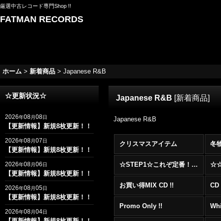
厳選中古レコード専門Shop !!
FATMAN RECORDS
ホーム
>
新着商品
>
Japanese R&B
☆更新状況☆
Japanese R&B
[
新着商品
]
2026
08
08
年
月
日
Japanese R&B
【更新情報】新規8枚更新！！
2026
08
07
年
月
日
クリスマスアイテム
冬
【更新情報】新規8枚更新！！
2026
08
06
☆STEP1☆これぞ定番！！まずはここから！2000年代R&BフロアヒットBest 100 !!!
年
月
日
【更新情報】新規8枚更新！！
お買い得MIX CD !!
CD 
2026
08
05
年
月
日
【更新情報】新規8枚更新！！
Promo Only !!
Whi
2026
08
04
年
月
日
【更新情報】新規8枚更新！！