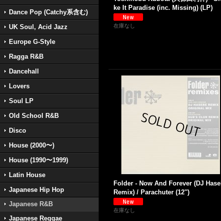
ke It Paradise (inc. Missing) (LP)
Dance Pop (Catchy系含む)
在庫なし
UK Soul, Acid Jazz
Europe G-Style
Ragga R&B
Dancehall
Lovers
Soul LP
Old School R&B
Disco
House (2000〜)
House (1990〜1999)
Latin House
Folder - Now And Forever (DJ Has
Japanese Hip Hop
Remix) / Parachuter (12'')
Japanese R&B
在庫なし
Japanese Reggae