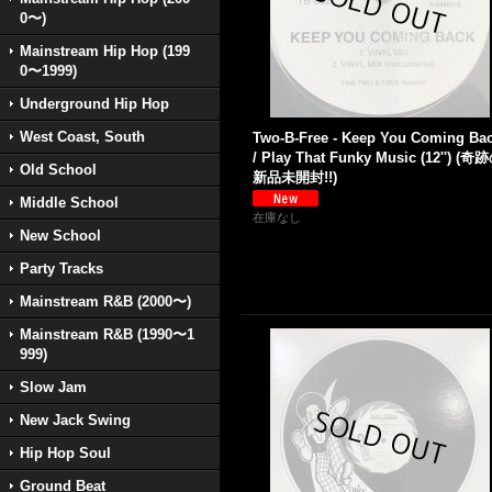
0〜)
Mainstream Hip Hop (199
0〜1999)
Underground Hip Hop
West Coast, South
Two-B-Free - Keep You Coming Ba
/ Play That Funky Music (12'') (奇
Old School
新品未開封!!)
Middle School
在庫なし
New School
Party Tracks
Mainstream R&B (2000〜)
Mainstream R&B (1990〜1
999)
Slow Jam
New Jack Swing
Hip Hop Soul
Ground Beat