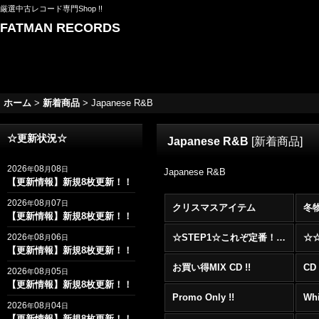
厳選中古レコード専門Shop !!
FATMAN RECORDS
ホーム
>
新着商品
>
Japanese R&B
☆更新状況☆
Japanese R&B
[
新着商品
]
2026
08
08
年
月
日
Japanese R&B
【更新情報】新規8枚更新！！
2026
08
07
年
月
日
クリスマスアイテム
冬
【更新情報】新規8枚更新！！
2026
08
06
☆STEP1☆これぞ定番！！まずはここから！2000年代R&BフロアヒットBest 100 !!!
年
月
日
【更新情報】新規8枚更新！！
お買い得MIX CD !!
CD 
2026
08
05
年
月
日
【更新情報】新規8枚更新！！
Promo Only !!
Whi
2026
08
04
年
月
日
【更新情報】新規8枚更新！！