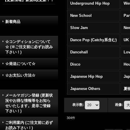
Underground Hip Hop
Wes
New School
Par
新着商品
Slow Jam
New
Dance Pop (Catchy系含む)
UK 
☆コンディションについて
☆ (※ご注文前に必ずお読み
下さい！)
Dancehall
Lov
☆発送について☆
Disco
Hou
☆お支払い方法☆
Japanese Hip Hop
Ja
Japanese Others
夏
メールマガジン登録 (更新状
況やお得な情報等をお知ら
表示数
:
画像
:
せいたします。是非ご登録
下さい！)
304
件
ご利用案内 (ご注文前に必ず
お読み下さい！)