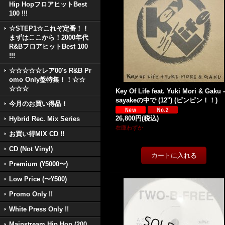
Hip HopフロアヒットBest
100 !!!
☆STEP1☆これぞ定番！！
まずはここから！2000年代
R&BフロアヒットBest 100
!!!
☆☆☆☆☆レア00's R&B Pr
omo Only盤特集！！☆☆
☆☆☆
Key Of Life feat. Yuki Mori & Gaku 
sayakeの中で (12'') (ピンピン！！)
今月のお買い得品！
26,800円
(税込)
Hybrid Rec. Mix Series
在庫わずか
お買い得MIX CD !!
CD (Not Vinyl)
Premium (¥5000〜)
Low Price (〜¥500)
Promo Only !!
White Press Only !!
Mainstream Hip Hop (200