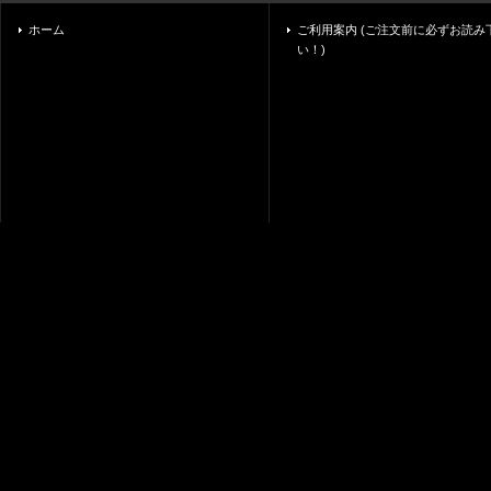
ホーム
ご利用案内 (ご注文前に必ずお読み
い！)