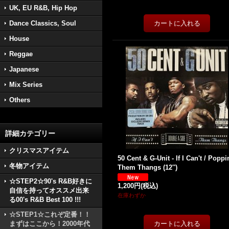
UK, EU R&B, Hip Hop
Dance Classics, Soul
House
Reggae
Japanese
Mix Series
Others
詳細カテゴリー
クリスマスアイテム
50 Cent & G-Unit - If I Can't / Poppi
冬物アイテム
Them Thangs (12'')
☆STEP2☆90's R&B好きに
1,200円
(税込)
自信を持ってオススメ出来
在庫わずか
る00's R&B Best 100 !!!
☆STEP1☆これぞ定番！！
まずはここから！2000年代