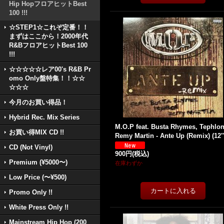
Hip HopフロアヒットBest
100 !!!
☆STEP1☆これぞ定番！！
まずはここから！2000年代
R&BフロアヒットBest 100
!!!
☆☆☆☆☆レア00's R&B Pr
omo Only盤特集！！☆☆
☆☆☆
今月のお買い得品！
Hybrid Rec. Mix Series
M.O.P feat. Busta Rhymes, Tephlo
お買い得MIX CD !!
Remy Martin - Ante Up (Remix) (12''
CD (Not Vinyl)
900円
(税込)
Premium (¥5000〜)
在庫わずか
Low Price (〜¥500)
Promo Only !!
White Press Only !!
Mainstream Hip Hop (200