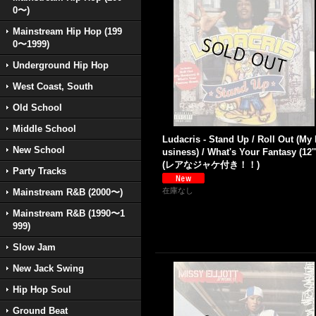
0〜)
Mainstream Hip Hop (199
0〜1999)
Underground Hip Hop
West Coast, South
Old School
Middle School
Ludacris - Stand Up / Roll Out (My
New School
usiness) / What's Your Fantasy (12''
(レアなジャケ付き！！)
Party Tracks
在庫なし
Mainstream R&B (2000〜)
Mainstream R&B (1990〜1
999)
Slow Jam
New Jack Swing
Hip Hop Soul
Ground Beat