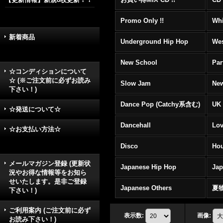
Promo Only !!
Whi
新着商品
Underground Hip Hop
Wes
New School
Par
☆コンディションについて
☆ (※ご注文前に必ずお読み
Slow Jam
New
下さい！)
Dance Pop (Catchy系含む)
UK 
☆発送について☆
Dancehall
Lov
☆お支払い方法☆
Disco
Hou
メールマガジン登録 (更新状
Japanese Hip Hop
Ja
況やお得な情報等をお知ら
せいたします。是非ご登録
Japanese Others
夏
下さい！)
ご利用案内 (ご注文前に必ず
表示数
:
画像
:
お読み下さい！)