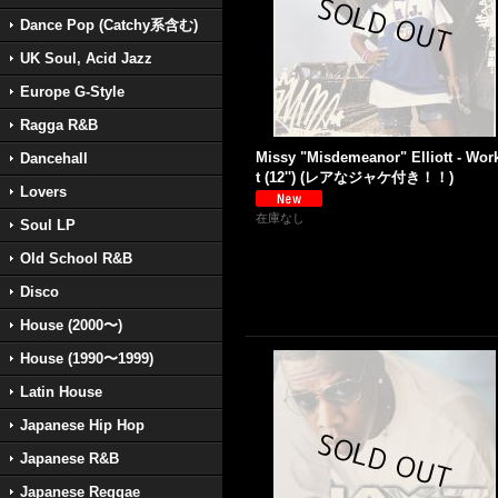
Dance Pop (Catchy系含む)
UK Soul, Acid Jazz
Europe G-Style
Ragga R&B
Missy "Misdemeanor" Elliott - Work
Dancehall
t (12'') (レアなジャケ付き！！)
Lovers
在庫なし
Soul LP
Old School R&B
Disco
House (2000〜)
House (1990〜1999)
Latin House
Japanese Hip Hop
Japanese R&B
Japanese Reggae