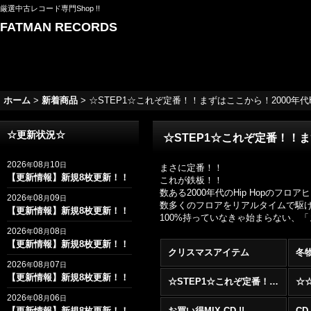
厳選中古レコード専門Shop !!
FATMAN RECORDS
ホーム
>
新着商品
>
☆STEP1☆これぞ定番！！まずはここから！2000年代Hip H
☆更新状況☆
☆STEP1☆これぞ定番！！まずは
2026
08
10
年
月
日
まさに定番！！
【更新情報】新規8枚更新！！
これが鉄板！！
数ある2000年代のHip Hopの
2026
08
09
年
月
日
数多くのフロアをリアルタイムで駆け抜け
【更新情報】新規8枚更新！！
100%持っていなきゃ始まらない、
2026
08
08
年
月
日
【更新情報】新規8枚更新！！
クリスマスアイテム
冬
2026
08
07
年
月
日
【更新情報】新規8枚更新！！
☆STEP1☆これぞ定番！！まずはここから！2000年代R&BフロアヒットBest 100 !!!
2026
08
06
年
月
日
【更新情報】新規8枚更新！！
お買い得MIX CD !!
CD 