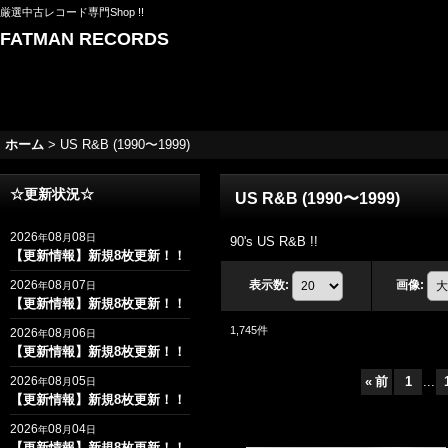
厳選中古レコード専門Shop !!
FATMAN RECORDS
ホーム
>
US R&B (1990〜1999)
☆更新状況☆
US R&B (1990〜1999)
2026
08
08
年
月
日
90's US R&B !!
【更新情報】新規8枚更新！！
2026
08
07
表示数
:
画像
:
年
月
日
【更新情報】新規8枚更新！！
1,745
件
2026
08
06
年
月
日
【更新情報】新規8枚更新！！
2026
08
05
«
前
1
...
年
月
日
【更新情報】新規8枚更新！！
2026
08
04
年
月
日
【更新情報】新規8枚更新！！