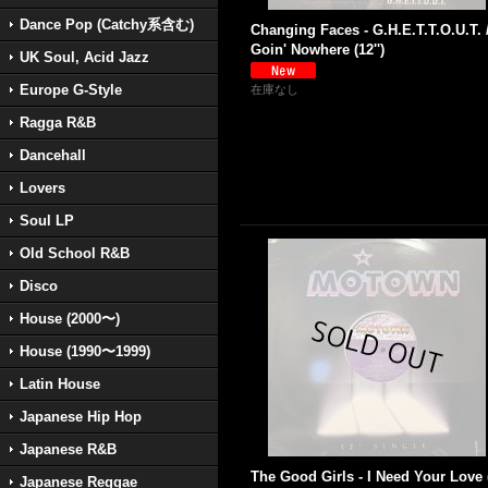
Dance Pop (Catchy系含む)
Changing Faces - G.H.E.T.T.O.U.T. 
Goin' Nowhere (12'')
UK Soul, Acid Jazz
Europe G-Style
在庫なし
Ragga R&B
Dancehall
Lovers
Soul LP
Old School R&B
Disco
House (2000〜)
House (1990〜1999)
Latin House
Japanese Hip Hop
Japanese R&B
The Good Girls - I Need Your Love 
Japanese Reggae