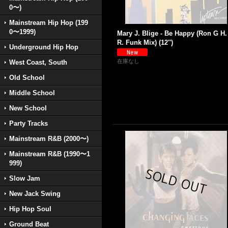
0〜)
Mainstream Hip Hop (199
0〜1999)
Mary J. Blige - Be Happy (Ron G H.
R. Funk Mix) (12'')
Underground Hip Hop
在庫なし
West Coast, South
Old School
Middle School
New School
Party Tracks
Mainstream R&B (2000〜)
Mainstream R&B (1990〜1
999)
Slow Jam
New Jack Swing
Hip Hop Soul
Ground Beat