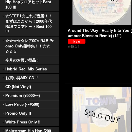
Hip HopフロアヒットBest
100 !!!
☆STEP1☆これぞ定番！！
まずはここから！2000年代
R&BフロアヒットBest 100
Around The Way - Really Into You 
!!!
ummer Blossom Remix) (12'')
☆☆☆☆☆レア00's R&B Pr
omo Only盤特集！！☆☆
在庫なし
☆☆☆
今月のお買い得品！
Hybrid Rec. Mix Series
お買い得MIX CD !!
CD (Not Vinyl)
Premium (¥5000〜)
Low Price (〜¥500)
Promo Only !!
White Press Only !!
Mainstream Hip Hop (200