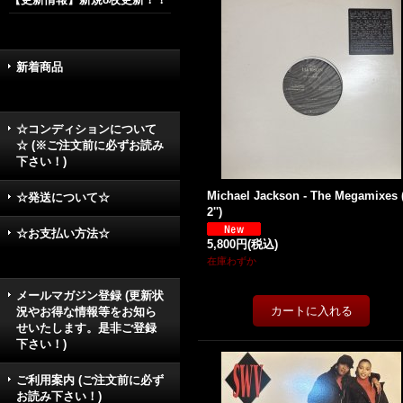
新着商品
☆コンディションについて
☆ (※ご注文前に必ずお読み
下さい！)
Michael Jackson - The Megamixes 
☆発送について☆
2'')
☆お支払い方法☆
5,800円
(税込)
在庫わずか
メールマガジン登録 (更新状
況やお得な情報等をお知ら
せいたします。是非ご登録
下さい！)
ご利用案内 (ご注文前に必ず
お読み下さい！)