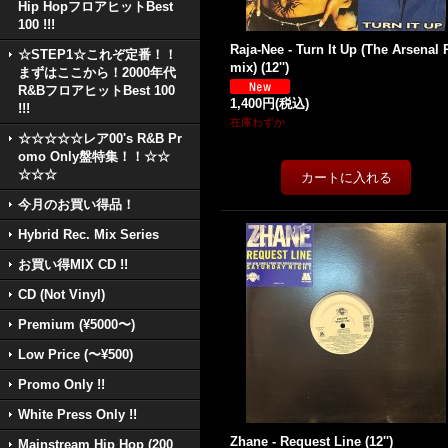
Hip HopフロアヒットBest
100 !!!
Raja-Nee - Turn It Up (The Arsenal 
☆STEP1☆これぞ定番！！
mix) (12'')
まずはここから！2000年代
R&BフロアヒットBest 100
1,400円
(税込)
!!!
在庫わずか
☆☆☆☆☆レア00's R&B Pr
omo Only盤特集！！☆☆
☆☆☆
今月のお買い得品！
Hybrid Rec. Mix Series
お買い得MIX CD !!
CD (Not Vinyl)
Premium (¥5000〜)
Low Price (〜¥500)
Promo Only !!
White Press Only !!
Zhane - Request Line (12'')
Mainstream Hip Hop (200