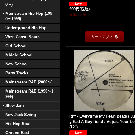
0〜)
900円
(税込)
Mainstream Hip Hop (199
在庫わずか
0〜1999)
Underground Hip Hop
West Coast, South
Old School
Middle School
New School
Party Tracks
Mainstream R&B (2000〜)
Mainstream R&B (1990〜1
999)
Slow Jam
New Jack Swing
Riff - Everytime My Heart Beats / J
y Had A Boyfriend / Adjust Your L
Hip Hop Soul
(12'')
Ground Beat