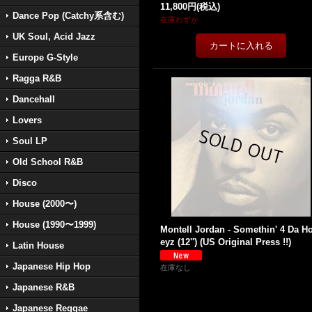
11,800円
(税込)
Dance Pop (Catchy系含む)
在庫わずか
UK Soul, Acid Jazz
Europe G-Style
Ragga R&B
Dancehall
Lovers
Soul LP
Old School R&B
Disco
House (2000〜)
House (1990〜1999)
Montell Jordan - Somethin' 4 Da H
eyz (12'') (US Original Press !!)
Latin House
Japanese Hip Hop
在庫なし
Japanese R&B
Japanese Reggae