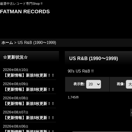
厳選中古レコード専門Shop !!
FATMAN RECORDS
ホーム
>
US R&B (1990〜1999)
☆更新状況☆
US R&B (1990〜1999)
2026
08
10
年
月
日
90's US R&B !!
【更新情報】新規8枚更新！！
2026
08
09
表示数
:
画像
:
年
月
日
【更新情報】新規8枚更新！！
1,745
件
2026
08
08
年
月
日
【更新情報】新規8枚更新！！
2026
08
07
年
月
日
【更新情報】新規8枚更新！！
2026
08
06
年
月
日
【更新情報】新規8枚更新！！