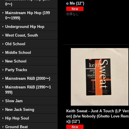
o Me (12'')
0〜)
Mainstream Hip Hop (199
在庫なし
0〜1999)
Underground Hip Hop
West Coast, South
Old School
Middle School
New School
Party Tracks
Mainstream R&B (2000〜)
Mainstream R&B (1990〜1
999)
Slow Jam
New Jack Swing
Keith Sweat - Just A Touch (LP Ver
on) (b/w Nobody (Ghetto Love Rem
Hip Hop Soul
x)) (12'')
Ground Beat