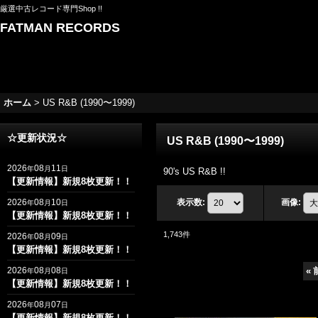
厳選中古レコード専門Shop !!
FATMAN RECORDS
ホーム
>
US R&B (1990〜1999)
☆更新状況☆
US R&B (1990〜1999)
2026
08
11
年
月
日
90's US R&B !!
【更新情報】新規8枚更新！！
2026
08
10
表示数
:
画像
:
年
月
日
【更新情報】新規8枚更新！！
1,743
件
2026
08
09
年
月
日
【更新情報】新規8枚更新！！
2026
08
08
«
年
月
日
【更新情報】新規8枚更新！！
2026
08
07
年
月
日
【更新情報】新規8枚更新！！