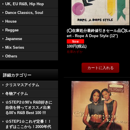
UK, EU R&B, Hip Hop
Dance Classics, Soul
House
Reggae
(⭕️在庫処分最終値引きセール品⭕️)Le
ert - Rope A Dope Style (12'')
Japanese
100円
(税込)
Mix Series
在庫わずか
Others
詳細カテゴリー
クリスマスアイテム
冬物アイテム
☆STEP2☆90's R&B好きに
自信を持ってオススメ出来
る00's R&B Best 100 !!!
☆STEP1☆これぞ定番！！
まずはここから！2000年代