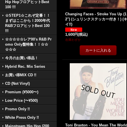
Hip HopフロアヒットBest
100 !!!
Changing Faces - Stroke You Up (1
☆STEP1☆これぞ定番！！
2'') (シュリンクステッカー付き！) (
まずはここから！2000年代
イ!!)
R&BフロアヒットBest 100
!!!
1,600円
(税込)
☆☆☆☆☆レア00's R&B Pr
在庫わずか
omo Only盤特集！！☆☆
☆☆☆
今月のお買い得品！
Hybrid Rec. Mix Series
お買い得MIX CD !!
CD (Not Vinyl)
Premium (¥5000〜)
Low Price (〜¥500)
Promo Only !!
White Press Only !!
Toni Braxton - You Mean The Worl
Mainstream Hip Hop (200