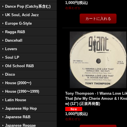
1,000円
(税込)
Dance Pop (Catchy系含む)
在庫わずか
UK Soul, Acid Jazz
Europe G-Style
Ragga R&B
Dancehall
Lovers
Soul LP
Old School R&B
Disco
House (2000〜)
House (1990〜1999)
Tony Thompson - I Wanna Love Li
That (b/w My Cherie Amour & I Kn
Latin House
w) (12'') (正規再発盤)
Japanese Hip Hop
1,000円
(税込)
Japanese R&B
在庫わずか
Japanese Reggae