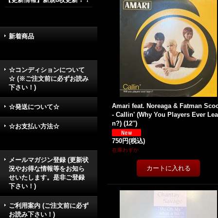
新着商品
☆コンディションについて
☆ (※ご注文前に必ずお読み
下さい！)
Amari feat. Noreaga & Fatman Sco
☆発送について☆
- Callin' (Why You Players Ever Lea
n?) (12'')
☆お支払い方法☆
750円
(税込)
在庫わずか
メールマガジン登録 (更新状
況やお得な情報等をお知ら
せいたします。是非ご登録
下さい！)
ご利用案内 (ご注文前に必ず
お読み下さい！)